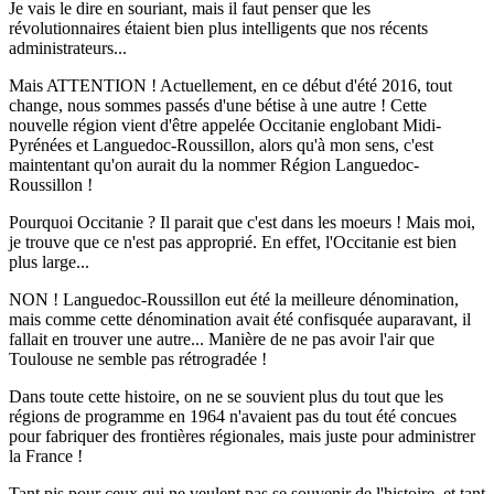
Je vais le dire en souriant, mais il faut penser que les
révolutionnaires étaient bien plus intelligents que nos récents
administrateurs...
Mais ATTENTION ! Actuellement, en ce début d'été 2016, tout
change, nous sommes passés d'une bétise à une autre ! Cette
nouvelle région vient d'être appelée Occitanie englobant Midi-
Pyrénées et Languedoc-Roussillon, alors qu'à mon sens, c'est
maintentant qu'on aurait du la nommer Région Languedoc-
Roussillon !
Pourquoi Occitanie ? Il parait que c'est dans les moeurs ! Mais moi,
je trouve que ce n'est pas approprié. En effet, l'Occitanie est bien
plus large...
NON ! Languedoc-Roussillon eut été la meilleure dénomination,
mais comme cette dénomination avait été confisquée auparavant, il
fallait en trouver une autre... Manière de ne pas avoir l'air que
Toulouse ne semble pas rétrogradée !
Dans toute cette histoire, on ne se souvient plus du tout que les
régions de programme en 1964 n'avaient pas du tout été concues
pour fabriquer des frontières régionales, mais juste pour administrer
la France !
Tant pis pour ceux qui ne veulent pas se souvenir de l'histoire, et tant