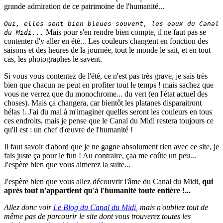
grande admiration de ce patrimoine de l'humanité...
Oui, elles sont bien bleues souvent, les eaux du Canal
Mais pour s'en rendre bien compte, il ne faut pas se
du Midi...
contenter d'y aller en été... Les couleurs changent en fonction des
saisons et des heures de la journée, tout le monde le sait, et en tout
cas, les photographes le savent.
Si vous vous contentez de l'été, ce n'est pas très grave, je sais très
bien que chacun ne peut en profiter tout le temps ! mais sachez que
vous ne verrez que du monochrome... du vert (en l'état actuel des
choses). Mais ça changera, car bientôt les platanes disparaitront
hélas !. J'ai du mal à m'imaginer quelles seront les couleurs en tous
ces endroits, mais je pense que le Canal du Midi restera toujours ce
qu'il est : un chef d'œuvre de l'humanité !
Il faut savoir d'abord que je ne gagne absolument rien avec ce site, je
fais juste ça pour le fun ! Au contraire, çaa me coûte un peu...
J'espère bien que vous aimerez la suite...
J'espère bien que vous allez découvrir l'âme du Canal du Midi,
qui
après tout n'appartient qu'à l'humanité toute entière !...
Allez donc voir
Le Blog du Canal du Midi
, mais n'oubliez tout de
même pas de parcourir le site dont vous trouverez toutes les