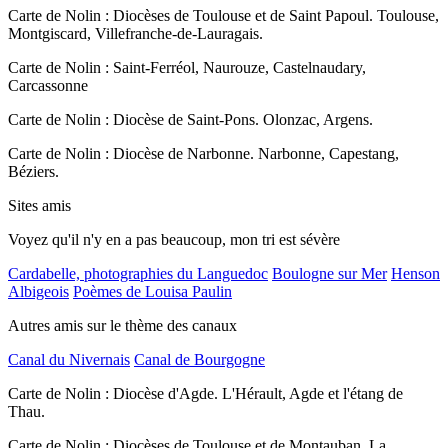
Carte de Nolin : Diocèses de Toulouse et de Saint Papoul. Toulouse,
Montgiscard, Villefranche-de-Lauragais.
Carte de Nolin : Saint-Ferréol, Naurouze, Castelnaudary,
Carcassonne
Carte de Nolin : Diocèse de Saint-Pons. Olonzac, Argens.
Carte de Nolin : Diocèse de Narbonne. Narbonne, Capestang,
Béziers.
Sites amis
Voyez qu'il n'y en a pas beaucoup, mon tri est sévère
Cardabelle, photographies du Languedoc
Boulogne sur Mer
Henson
Albigeois
Poèmes de Louisa Paulin
Autres amis sur le thème des canaux
Canal du Nivernais
Canal de Bourgogne
Carte de Nolin : Diocèse d'Agde. L'Hérault, Agde et l'étang de
Thau.
Carte de Nolin : Diocèses de Toulouse et de Montauban. La