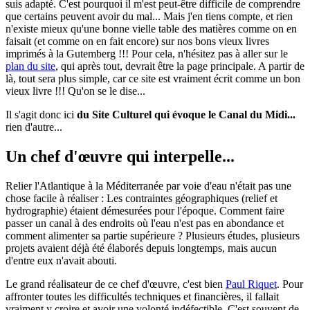
suis adapté. C'est pourquoi il m'est peut-être difficile de comprendre
que certains peuvent avoir du mal... Mais j'en tiens compte, et rien
n'existe mieux qu'une bonne vielle table des matières comme on en
faisait (et comme on en fait encore) sur nos bons vieux livres
imprimés à la Gutemberg !!! Pour cela, n'hésitez pas à aller sur le
plan du site
, qui après tout, devrait être la page principale. A partir de
là, tout sera plus simple, car ce site est vraiment écrit comme un bon
vieux livre !!! Qu'on se le dise...
Il s'agit donc ici
du Site Culturel qui évoque le Canal du Midi...
rien d'autre...
Un chef d'œuvre qui interpelle...
Relier l'Atlantique à la Méditerranée par voie d'eau n'était pas une
chose facile à réaliser : Les contraintes géographiques (relief et
hydrographie) étaient démesurées pour l'époque. Comment faire
passer un canal à des endroits où l'eau n'est pas en abondance et
comment alimenter sa partie supérieure ? Plusieurs études, plusieurs
projets avaient déjà été élaborés depuis longtemps, mais aucun
d'entre eux n'avait abouti.
Le grand réalisateur de ce chef d'œuvre, c'est bien
Paul Riquet
. Pour
affronter toutes les difficultés techniques et financières, il fallait
vraiment y croire et avoir une volonté indéfectible. C'est souvent de