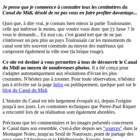
Je pense que je commence à connaitre tous les centimètres du
Canal du Midi, désolé de ne pas vous en faire profiter davantage...
Quoi que, à dire vrai, je connais bien mieux la partie Toulousaine,
celle qui intéresse le moins, que voulez vous donc que j'y fasse ? Je
vous le demande... En tout cas, c'est grand tort que de ne pas
s'intéresser un peu plus au pays Toulousain car les monuments du
canal sont très souvent construits au moyen des matériaux qui
composent également la ville rose (la brique rouge).
Ce site est destiné à vous permettre à tous de découvrir le Canal
du Midi au moyen de nombreuses photos
.
Il a été conçu pour
s'adapter automatiquement aux résolutions d'écran les plus
courantes. N'hésitez pas à zoomer.
Pour toute observation, n'hésitez
pas à m'écrire sur la page
Infos
ou publiquement, quelque part sur le
blog du Canal du Midi
.
L'histoire du Canal est très largement évoquée ici, depuis l'origine
jusqu'à nos jours. Les contraintes techniques que Pierre-Paul Riquet
a rencontré lors de sa réalisation sont également abordées.
Précisons que les commentaires et les images présentés concernent
le Canal dans son ensemble, c'est-à-dire depuis ses
"sources"
dans la
Montagne Noire, jusqu'au Seuil de Naurouze, point de partage des
eaux entre l'Atlantique et la Méditerranée. Ensuite, bien