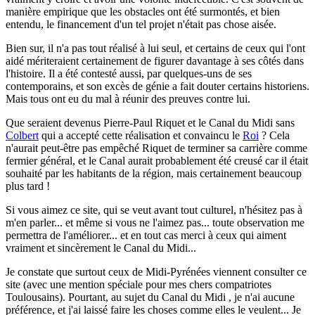
manière empirique que les obstacles ont été surmontés, et bien
entendu, le financement d'un tel projet n'était pas chose aisée.
Bien sur, il n'a pas tout réalisé à lui seul, et certains de ceux qui l'ont
aidé mériteraient certainement de figurer davantage à ses côtés dans
l'histoire. Il a été contesté aussi, par quelques-uns de ses
contemporains, et son excès de génie a fait douter certains historiens.
Mais tous ont eu du mal à réunir des preuves contre lui.
Que seraient devenus Pierre-Paul Riquet et le Canal du Midi sans
Colbert
qui a accepté cette réalisation et convaincu le
Roi
? Cela
n'aurait peut-être pas empêché Riquet de terminer sa carrière comme
fermier général, et le Canal aurait probablement été creusé car il était
souhaité par les habitants de la région, mais certainement beaucoup
plus tard !
Si vous aimez ce site, qui se veut avant tout culturel, n'hésitez pas à
m'en parler...
et même si vous ne l'aimez pas... toute observation me
permettra de l'améliorer... et en tout cas merci à ceux qui aiment
vraiment et sincèrement le Canal du Midi...
Je constate que surtout ceux de Midi-Pyrénées viennent consulter ce
site (avec une mention spéciale pour mes chers compatriotes
Toulousains). Pourtant, au sujet du Canal du Midi , je n'ai aucune
préférence, et j'ai laissé faire les choses comme elles le veulent... Je