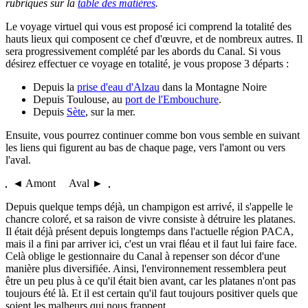
rubriques sur la
table des matières
.
Le voyage virtuel qui vous est proposé ici comprend la totalité des
hauts lieux qui composent ce chef d'œuvre, et de nombreux autres. Il
sera progressivement complété par les abords du Canal. Si vous
désirez effectuer ce voyage en totalité, je vous propose 3 départs :
Depuis la
prise d'eau d'Alzau
dans la Montagne Noire
Depuis Toulouse, au
port de l'Embouchure
.
Depuis
Sète
, sur la mer.
Ensuite, vous pourrez continuer comme bon vous semble en suivant
les liens qui figurent au bas de chaque page, vers l'amont ou vers
l'aval.
◄ Amont Aval ►
Depuis quelque temps déjà, un champigon est arrivé, il s'appelle le
chancre coloré, et sa raison de vivre consiste à détruire les platanes.
Il était déjà présent depuis longtemps dans l'actuelle région PACA,
mais il a fini par arriver ici, c'est un vrai fléau et il faut lui faire face.
Celà oblige le gestionnaire du Canal à repenser son décor d'une
manière plus diversifiée. Ainsi, l'environnement ressemblera peut
être un peu plus à ce qu'il était bien avant, car les platanes n'ont pas
toujours été là. Et il est certain qu'il faut toujours positiver quels que
soient les malheurs qui nous frappent...