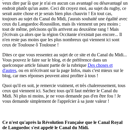
veux dire par là que je n'ai en aucun cas avantagé ou désavantagé un
endroit plutôt qu'un autre. Ceci dit croyez moi, au sujet du rugby, ce
serait autre chose et je serais bien plus chauvin ! En tout cas,
toujours au sujet du Canal du Midi, j'aurais souhaité une égalité avec
ceux du Languedoc-Roussillon, mais ils viennent un peu moins ;
tout de même, précisons qu'ils arrivent au deuxième rang ! Mais
j'écrivais ça alors que la région Occitanie n'existait pas encore... Il
n'en reste pas moins que les plus nombreux qui viennent ici sont
ceux de Toulouse ô Toulouse !
Dites ce que vous ressentez au sujet de ce site et du Canal du Midi...
Vous pouvez le faire sur le blog, et de préférence dans un
quelconque article faisant partie de la rubrique
Des choses et
d'autres
, ou en m'écrivant sur la page Infos, mais c'est mieux sur le
blog, car mes réponses peuvent ainsi profiter à tous !
Quoi qu'il en soit, je remercie vraiment, et très chalereusement, tous
ceux qui viennent ici. Sachez tous qu'il faut mériter le Canal du
Midi. Ni plus ni moins, je ne vous demande pas d'en être fou ! Je
vous demande simplement de l'apprécier à sa juste valeur !
Ce n'est qu'après la Révolution Française que le Canal Royal
de Languedoc s'est appelé le Canal du Midi.