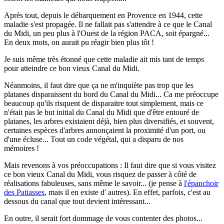
Après tout, depuis le débarquement en Provence en 1944, cette
maladie s'est propagée. Il ne fallait pas s'attendre à ce que le Canal
du Midi, un peu plus à l'Ouest de la région PACA, soit épargné...
En deux mots, on aurait pu réagir bien plus tôt !
Je suis même très étonné que cette maladie ait mis tant de temps
pour atteindre ce bon vieux Canal du Midi.
Néanmoins, il faut dire que ça ne m'inquiète pas trop que les
platanes disparaissent du bord du Canal du Midi... Ca me préoccupe
beaucoup qu'ils risquent de disparaitre tout simplement, mais ce
n'était pas le but initial du Canal du Midi que d'être entouré de
platanes, les arbres existaient déjà, bien plus diversifiés, et souvent,
certaines espèces d'arbres annonçaient la proximité d'un port, ou
d'une écluse... Tout un code végétal, qui a disparu de nos
mémoires !
Mais revenons à vos préoccupations : Il faut dire que si vous visitez
ce bon vieux Canal du Midi, vous risquez de passer à côté de
réalisations fabuleuses, sans même le savoir... (je pense à
l'épanchoir
des Patiasses
, mais il en existe d' autres). En effet, parfois, c'est au
dessous du canal que tout devient intéressant...
En outre, il serait fort dommage de vous contenter des photos...