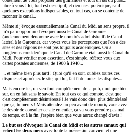
contentent de vous proposer des guirlandes et tout un tas du pubs...
libre à vous ! Ici, tout est descriptif, et rien n'est polémique, sauf
quelques exceptions indispensables, en tout cas, on se contente de
raconter le canal...
Même si j'évoque essentiellement le Canal du Midi au sens propre, il
m'a paru opportun d'évoquer aussi le Canal de Garonne
(anciennement dénommé avec le nom très administratif de Canal
latéral à la Garonne), car voyez vous les perceptions que l'on a des
sites et des régions ne sont pas toujours académiques. On a
longtemps considéré que le Canal de Garonne était aussi le Canal du
Midi. Pour vérifier mon assertion, c'est simple, référez vous aux
cartes postales anciennes, de 1900 à 1940...
... et même bien plus tard ! Quoi qu'il en soit, oubliez toutes ces
disputes et appréciez le site, qui lui, fait fi de toutes les disputes...
Mais encore ici, on s'en fout complètement de la pub, quoi que bien
sur, on en fait sans le savoir. En tout cas ce qui compte, c'est que
c'est complètement désintéressé ! Je vais donc dire, plus déintéréssé
que ça, tu meurs ! Mais attendez un peu avant de mourir, vous avez
le devoir de consulter ce site en entier, ça va vous prendre pas mal
de temps, et à la fin, j'espère bien que vous aurez changé d'avis !
Le but est d'évoquer le Canal du Midi et les autres canaux qui
relient les deux mers
avec toute la poésie qui convient et une