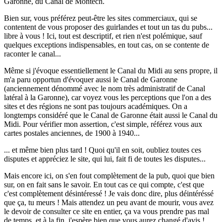
Garonne, du Canal de Montech.
Bien sur, vous préférez peut-être les sites commerciaux, qui se
contentent de vous proposer des guirlandes et tout un tas du pubs...
libre à vous ! Ici, tout est descriptif, et rien n'est polémique, sauf
quelques exceptions indispensables, en tout cas, on se contente de
raconter le canal...
Même si j'évoque essentiellement le Canal du Midi au sens propre, il
m'a paru opportun d'évoquer aussi le Canal de Garonne
(anciennement dénommé avec le nom très administratif de Canal
latéral à la Garonne), car voyez vous les perceptions que l'on a des
sites et des régions ne sont pas toujours académiques. On a
longtemps considéré que le Canal de Garonne était aussi le Canal du
Midi. Pour vérifier mon assertion, c'est simple, référez vous aux
cartes postales anciennes, de 1900 à 1940...
... et même bien plus tard ! Quoi qu'il en soit, oubliez toutes ces
disputes et appréciez le site, qui lui, fait fi de toutes les disputes...
Mais encore ici, on s'en fout complètement de la pub, quoi que bien
sur, on en fait sans le savoir. En tout cas ce qui compte, c'est que
c'est complètement désintéressé ! Je vais donc dire, plus déintéréssé
que ça, tu meurs ! Mais attendez un peu avant de mourir, vous avez
le devoir de consulter ce site en entier, ça va vous prendre pas mal
de temps, et à la fin, j'espère bien que vous aurez changé d'avis !