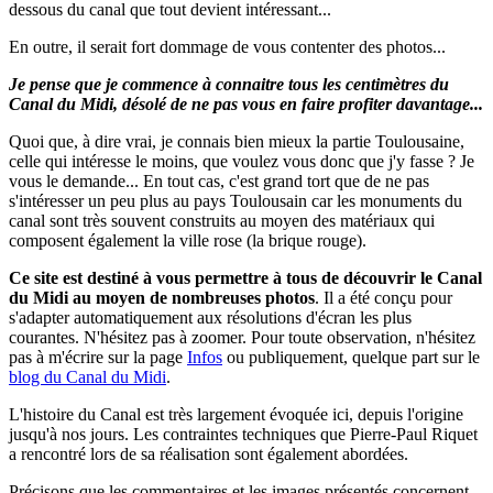
dessous du canal que tout devient intéressant...
En outre, il serait fort dommage de vous contenter des photos...
Je pense que je commence à connaitre tous les centimètres du
Canal du Midi, désolé de ne pas vous en faire profiter davantage...
Quoi que, à dire vrai, je connais bien mieux la partie Toulousaine,
celle qui intéresse le moins, que voulez vous donc que j'y fasse ? Je
vous le demande... En tout cas, c'est grand tort que de ne pas
s'intéresser un peu plus au pays Toulousain car les monuments du
canal sont très souvent construits au moyen des matériaux qui
composent également la ville rose (la brique rouge).
Ce site est destiné à vous permettre à tous de découvrir le Canal
du Midi au moyen de nombreuses photos
.
Il a été conçu pour
s'adapter automatiquement aux résolutions d'écran les plus
courantes. N'hésitez pas à zoomer.
Pour toute observation, n'hésitez
pas à m'écrire sur la page
Infos
ou publiquement, quelque part sur le
blog du Canal du Midi
.
L'histoire du Canal est très largement évoquée ici, depuis l'origine
jusqu'à nos jours. Les contraintes techniques que Pierre-Paul Riquet
a rencontré lors de sa réalisation sont également abordées.
Précisons que les commentaires et les images présentés concernent