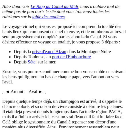
Allez donc voir
Le Blog du Canal du Midi
, mais n'oubliez tout de
même pas de parcourir le site dont vous trouverez toutes les
rubriques sur la
table des matières
.
Le voyage virtuel qui vous est proposé ici comprend la totalité des
hauts lieux qui composent ce chef d'œuvre, et de nombreux autres. Il
sera progressivement complété par les abords du Canal. Si vous
désirez effectuer ce voyage en totalité, je vous propose 3 départs :
Depuis la
prise d'eau d'Alzau
dans la Montagne Noire
Depuis Toulouse, au
port de l'Embouchure
.
Depuis
Sète
, sur la mer.
Ensuite, vous pourrez continuer comme bon vous semble en suivant
les liens qui figurent au bas de chaque page, vers l'amont ou vers
l'aval.
◄ Amont Aval ►
Depuis quelque temps déjà, un champigon est arrivé, il s'appelle le
chancre coloré, et sa raison de vivre consiste à détruire les platanes.
Il était déjà présent depuis longtemps dans l'actuelle région PACA,
mais il a fini par arriver ici, c'est un vrai fléau et il faut lui faire face.
Celà oblige le gestionnaire du Canal à repenser son décor d'une
manière plus diversifiée. Ainsi, l'environnement ressemblera peut