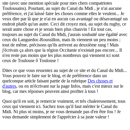
site (avec une mention spéciale pour mes chers compatriotes
Toulousains). Pourtant, au sujet du Canal du Midi , je n'ai aucune
préférence, et j'ai laissé faire les choses comme elles le veulent... Je
veux dire par là que je n'ai en aucun cas avantagé ou désavantagé un
endroit plutôt qu'un autre. Ceci dit croyez moi, au sujet du rugby, ce
serait autre chose et je serais bien plus chauvin ! En tout cas,
toujours au sujet du Canal du Midi, j'aurais souhaité une égalité avec
ceux du Languedoc-Roussillon, mais ils viennent un peu moins ;
tout de même, précisons qu'ils arrivent au deuxième rang ! Mais
j'écrivais ça alors que la région Occitanie n'existait pas encore... Il
n'en reste pas moins que les plus nombreux qui viennent ici sont
ceux de Toulouse ô Toulouse !
Dites ce que vous ressentez au sujet de ce site et du Canal du Midi...
Vous pouvez le faire sur le blog, et de préférence dans un
quelconque article faisant partie de la rubrique
Des choses et
d'autres
, ou en m'écrivant sur la page Infos, mais c'est mieux sur le
blog, car mes réponses peuvent ainsi profiter à tous !
Quoi qu'il en soit, je remercie vraiment, et très chalereusement, tous
ceux qui viennent ici. Sachez tous qu'il faut mériter le Canal du
Midi. Ni plus ni moins, je ne vous demande pas d'en être fou ! Je
vous demande simplement de l'apprécier à sa juste valeur !