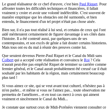
Le grand réalisateur de ce chef d'œuvre, c'est bien
Paul Riquet
. Pour
affronter toutes les difficultés techniques et financières, il fallait
vraiment y croire et avoir une volonté indéfectible. C'est souvent de
manière empirique que les obstacles ont été surmontés, et bien
entendu, le financement d'un tel projet n'était pas chose aisée.
Bien sur, il n'a pas tout réalisé à lui seul, et certains de ceux qui l'ont
aidé mériteraient certainement de figurer davantage à ses côtés dans
l'histoire. Il a été contesté aussi, par quelques-uns de ses
contemporains, et son excès de génie a fait douter certains historiens.
Mais tous ont eu du mal à réunir des preuves contre lui.
Que seraient devenus Pierre-Paul Riquet et le Canal du Midi sans
Colbert
qui a accepté cette réalisation et convaincu le
Roi
? Cela
n'aurait peut-être pas empêché Riquet de terminer sa carrière comme
fermier général, et le Canal aurait probablement été creusé car il était
souhaité par les habitants de la région, mais certainement beaucoup
plus tard !
Si vous aimez ce site, qui se veut avant tout culturel, n'hésitez pas à
m'en parler...
et même si vous ne l'aimez pas... toute observation me
permettra de l'améliorer... et en tout cas merci à ceux qui aiment
vraiment et sincèrement le Canal du Midi...
Je constate que surtout ceux de Midi-Pyrénées viennent consulter ce