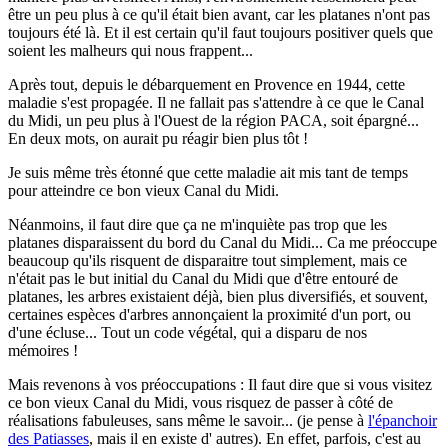
être un peu plus à ce qu'il était bien avant, car les platanes n'ont pas
toujours été là. Et il est certain qu'il faut toujours positiver quels que
soient les malheurs qui nous frappent...
Après tout, depuis le débarquement en Provence en 1944, cette
maladie s'est propagée. Il ne fallait pas s'attendre à ce que le Canal
du Midi, un peu plus à l'Ouest de la région PACA, soit épargné...
En deux mots, on aurait pu réagir bien plus tôt !
Je suis même très étonné que cette maladie ait mis tant de temps
pour atteindre ce bon vieux Canal du Midi.
Néanmoins, il faut dire que ça ne m'inquiète pas trop que les
platanes disparaissent du bord du Canal du Midi... Ca me préoccupe
beaucoup qu'ils risquent de disparaitre tout simplement, mais ce
n'était pas le but initial du Canal du Midi que d'être entouré de
platanes, les arbres existaient déjà, bien plus diversifiés, et souvent,
certaines espèces d'arbres annonçaient la proximité d'un port, ou
d'une écluse... Tout un code végétal, qui a disparu de nos
mémoires !
Mais revenons à vos préoccupations : Il faut dire que si vous visitez
ce bon vieux Canal du Midi, vous risquez de passer à côté de
réalisations fabuleuses, sans même le savoir... (je pense à
l'épanchoir
des Patiasses
, mais il en existe d' autres). En effet, parfois, c'est au