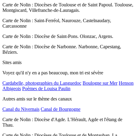
Carte de Nolin : Diocèses de Toulouse et de Saint Papoul. Toulouse,
Montgiscard, Villefranche-de-Lauragais.
Carte de Nolin : Saint-Ferréol, Naurouze, Castelnaudary,
Carcassonne
Carte de Nolin : Diocèse de Saint-Pons. Olonzac, Argens.
Carte de Nolin : Diocèse de Narbonne. Narbonne, Capestang,
Béziers.
Sites amis
Voyez qu'il n'y en a pas beaucoup, mon tri est sévère
Cardabelle, photographies du Languedoc
Boulogne sur Mer
Henson
Albigeois
Poèmes de Louisa Paulin
Autres amis sur le thème des canaux
Canal du Nivernais
Canal de Bourgogne
Carte de Nolin : Diocèse d'Agde. L'Hérault, Agde et l'étang de
Thau.
Carte de Nolin : Diocèses de Toulouse et de Montauban. La