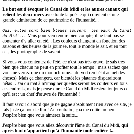
Le but est d'évoquer le Canal du Midi et les autres canaux qui
relient les deux mers
avec toute la poésie qui convient et une
grande admiration de ce patrimoine de l'humanité...
Oui, elles sont bien bleues souvent, les eaux du Canal
Mais pour s'en rendre bien compte, il ne faut pas se
du Midi...
contenter d'y aller en été... Les couleurs changent en fonction des
saisons et des heures de la journée, tout le monde le sait, et en tout
cas, les photographes le savent.
Si vous vous contentez de l'été, ce n'est pas très grave, je sais très
bien que chacun ne peut en profiter tout le temps ! mais sachez que
vous ne verrez que du monochrome... du vert (en l'état actuel des
choses). Mais ça changera, car bientôt les platanes disparaitront
hélas !. J'ai du mal à m'imaginer quelles seront les couleurs en tous
ces endroits, mais je pense que le Canal du Midi restera toujours ce
qu'il est : un chef d'œuvre de l'humanité !
Il faut savoir d'abord que je ne gagne absolument rien avec ce site, je
fais juste ça pour le fun ! Au contraire, çaa me coûte un peu...
J'espère bien que vous aimerez la suite...
J'espère bien que vous allez découvrir l'âme du Canal du Midi,
qui
après tout n'appartient qu'à l'humanité toute entière !...