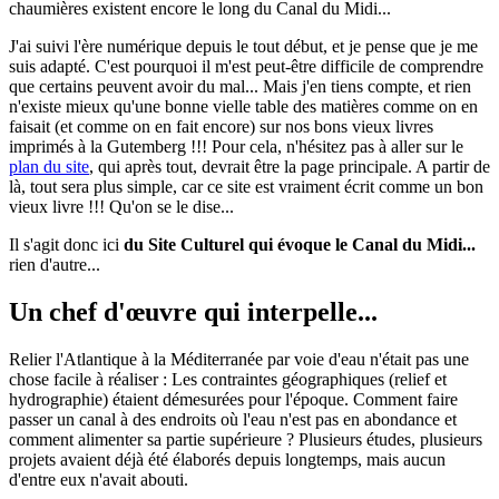
chaumières existent encore le long du Canal du Midi...
J'ai suivi l'ère numérique depuis le tout début, et je pense que je me
suis adapté. C'est pourquoi il m'est peut-être difficile de comprendre
que certains peuvent avoir du mal... Mais j'en tiens compte, et rien
n'existe mieux qu'une bonne vielle table des matières comme on en
faisait (et comme on en fait encore) sur nos bons vieux livres
imprimés à la Gutemberg !!! Pour cela, n'hésitez pas à aller sur le
plan du site
, qui après tout, devrait être la page principale. A partir de
là, tout sera plus simple, car ce site est vraiment écrit comme un bon
vieux livre !!! Qu'on se le dise...
Il s'agit donc ici
du Site Culturel qui évoque le Canal du Midi...
rien d'autre...
Un chef d'œuvre qui interpelle...
Relier l'Atlantique à la Méditerranée par voie d'eau n'était pas une
chose facile à réaliser : Les contraintes géographiques (relief et
hydrographie) étaient démesurées pour l'époque. Comment faire
passer un canal à des endroits où l'eau n'est pas en abondance et
comment alimenter sa partie supérieure ? Plusieurs études, plusieurs
projets avaient déjà été élaborés depuis longtemps, mais aucun
d'entre eux n'avait abouti.