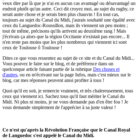
veux dire par là que je n'ai en aucun cas avantagé ou désavantagé un
endroit plutôt qu'un autre. Ceci dit croyez moi, au sujet du rugby, ce
serait autre chose et je serais bien plus chauvin ! En tout cas,
toujours au sujet du Canal du Midi, j'aurais souhaité une égalité avec
ceux du Languedoc-Roussillon, mais ils viennent un peu moins ;
tout de même, précisons qu'ils arrivent au deuxième rang ! Mais
j'écrivais ça alors que la région Occitanie n'existait pas encore... Il
n'en reste pas moins que les plus nombreux qui viennent ici sont
ceux de Toulouse ô Toulouse !
Dites ce que vous ressentez au sujet de ce site et du Canal du Midi...
Vous pouvez le faire sur le blog, et de préférence dans un
quelconque article faisant partie de la rubrique
Des choses et
d'autres
, ou en m'écrivant sur la page Infos, mais c'est mieux sur le
blog, car mes réponses peuvent ainsi profiter à tous !
Quoi qu'il en soit, je remercie vraiment, et très chalereusement, tous
ceux qui viennent ici. Sachez tous qu'il faut mériter le Canal du
Midi. Ni plus ni moins, je ne vous demande pas d'en être fou ! Je
vous demande simplement de l'apprécier à sa juste valeur !
Ce n'est qu'après la Révolution Française que le Canal Royal
de Languedoc s'est appelé le Canal du Midi.