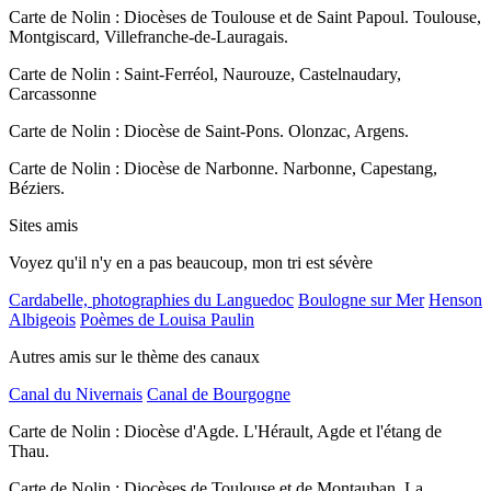
Carte de Nolin : Diocèses de Toulouse et de Saint Papoul. Toulouse,
Montgiscard, Villefranche-de-Lauragais.
Carte de Nolin : Saint-Ferréol, Naurouze, Castelnaudary,
Carcassonne
Carte de Nolin : Diocèse de Saint-Pons. Olonzac, Argens.
Carte de Nolin : Diocèse de Narbonne. Narbonne, Capestang,
Béziers.
Sites amis
Voyez qu'il n'y en a pas beaucoup, mon tri est sévère
Cardabelle, photographies du Languedoc
Boulogne sur Mer
Henson
Albigeois
Poèmes de Louisa Paulin
Autres amis sur le thème des canaux
Canal du Nivernais
Canal de Bourgogne
Carte de Nolin : Diocèse d'Agde. L'Hérault, Agde et l'étang de
Thau.
Carte de Nolin : Diocèses de Toulouse et de Montauban. La