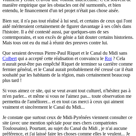
manière empirique que les obstacles ont été surmontés, et bien
entendu, le financement d'un tel projet n'était pas chose aisée.
Bien sur, il n'a pas tout réalisé à lui seul, et certains de ceux qui l'ont
aidé mériteraient certainement de figurer davantage à ses côtés dans
l'histoire. Il a été contesté aussi, par quelques-uns de ses
contemporains, et son excès de génie a fait douter certains historiens.
Mais tous ont eu du mal à réunir des preuves contre lui.
Que seraient devenus Pierre-Paul Riquet et le Canal du Midi sans
Colbert
qui a accepté cette réalisation et convaincu le
Roi
? Cela
n'aurait peut-être pas empêché Riquet de terminer sa carrière comme
fermier général, et le Canal aurait probablement été creusé car il était
souhaité par les habitants de la région, mais certainement beaucoup
plus tard !
Si vous aimez ce site, qui se veut avant tout culturel, n'hésitez pas à
m'en parler...
et même si vous ne l'aimez pas... toute observation me
permettra de l'améliorer... et en tout cas merci à ceux qui aiment
vraiment et sincèrement le Canal du Midi...
Je constate que surtout ceux de Midi-Pyrénées viennent consulter ce
site (avec une mention spéciale pour mes chers compatriotes
Toulousains). Pourtant, au sujet du Canal du Midi , je n'ai aucune
préférence, et j'ai laissé faire les choses comme elles le veulent... Je