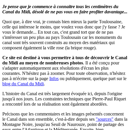
Je pense que je commence à connaitre tous les centimètres du
Canal du Midi, désolé de ne pas vous en faire profiter davantage...
Quoi que, à dire vrai, je connais bien mieux la partie Toulousaine,
celle qui intéresse le moins, que voulez vous donc que j'y fasse ? Je
vous le demande... En tout cas, c'est grand tort que de ne pas
s'intéresser un peu plus au pays Toulousain car les monuments du
canal sont très souvent construits au moyen des matériaux qui
composent également la ville rose (la brique rouge).
Ce site est destiné à vous permettre à tous de découvrir le Canal
du Midi au moyen de nombreuses photos
.
Il a été conçu pour
s'adapter automatiquement aux résolutions d'écran les plus
courantes. N'hésitez pas à zoomer.
Pour toute observation, n'hésitez
pas à m'écrire sur la page
Infos
ou publiquement, quelque part sur le
blog du Canal du Midi
.
L'histoire du Canal est très largement évoquée ici, depuis l'origine
jusqu'à nos jours. Les contraintes techniques que Pierre-Paul Riquet
a rencontré lors de sa réalisation sont également abordées.
Précisons que les commentaires et les images présentés concernent
le Canal dans son ensemble, c'est-à-dire depuis ses
"sources"
dans la
Montagne Noire, jusqu'au Seuil de Naurouze, point de partage des
eaux entre l'Atlantique et la Méditerranée. Ensuite, bien