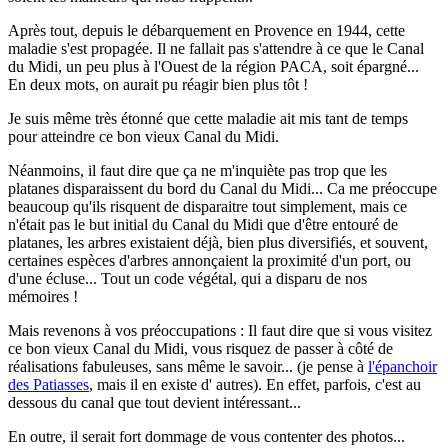
Après tout, depuis le débarquement en Provence en 1944, cette
maladie s'est propagée. Il ne fallait pas s'attendre à ce que le Canal
du Midi, un peu plus à l'Ouest de la région PACA, soit épargné...
En deux mots, on aurait pu réagir bien plus tôt !
Je suis même très étonné que cette maladie ait mis tant de temps
pour atteindre ce bon vieux Canal du Midi.
Néanmoins, il faut dire que ça ne m'inquiète pas trop que les
platanes disparaissent du bord du Canal du Midi... Ca me préoccupe
beaucoup qu'ils risquent de disparaitre tout simplement, mais ce
n'était pas le but initial du Canal du Midi que d'être entouré de
platanes, les arbres existaient déjà, bien plus diversifiés, et souvent,
certaines espèces d'arbres annonçaient la proximité d'un port, ou
d'une écluse... Tout un code végétal, qui a disparu de nos
mémoires !
Mais revenons à vos préoccupations : Il faut dire que si vous visitez
ce bon vieux Canal du Midi, vous risquez de passer à côté de
réalisations fabuleuses, sans même le savoir... (je pense à
l'épanchoir
des Patiasses
, mais il en existe d' autres). En effet, parfois, c'est au
dessous du canal que tout devient intéressant...
En outre, il serait fort dommage de vous contenter des photos...