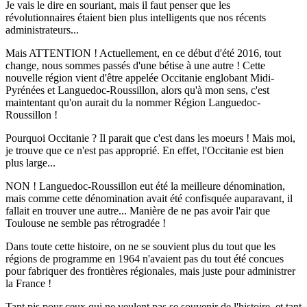
Je vais le dire en souriant, mais il faut penser que les
révolutionnaires étaient bien plus intelligents que nos récents
administrateurs...
Mais ATTENTION ! Actuellement, en ce début d'été 2016, tout
change, nous sommes passés d'une bétise à une autre ! Cette
nouvelle région vient d'être appelée Occitanie englobant Midi-
Pyrénées et Languedoc-Roussillon, alors qu'à mon sens, c'est
maintentant qu'on aurait du la nommer Région Languedoc-
Roussillon !
Pourquoi Occitanie ? Il parait que c'est dans les moeurs ! Mais moi,
je trouve que ce n'est pas approprié. En effet, l'Occitanie est bien
plus large...
NON ! Languedoc-Roussillon eut été la meilleure dénomination,
mais comme cette dénomination avait été confisquée auparavant, il
fallait en trouver une autre... Manière de ne pas avoir l'air que
Toulouse ne semble pas rétrogradée !
Dans toute cette histoire, on ne se souvient plus du tout que les
régions de programme en 1964 n'avaient pas du tout été concues
pour fabriquer des frontières régionales, mais juste pour administrer
la France !
Tant pis pour ceux qui ne veulent pas se souvenir de l'histoire, et tant