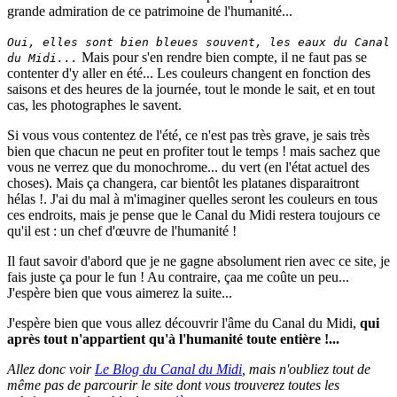
grande admiration de ce patrimoine de l'humanité...
Oui, elles sont bien bleues souvent, les eaux du Canal
Mais pour s'en rendre bien compte, il ne faut pas se
du Midi...
contenter d'y aller en été... Les couleurs changent en fonction des
saisons et des heures de la journée, tout le monde le sait, et en tout
cas, les photographes le savent.
Si vous vous contentez de l'été, ce n'est pas très grave, je sais très
bien que chacun ne peut en profiter tout le temps ! mais sachez que
vous ne verrez que du monochrome... du vert (en l'état actuel des
choses). Mais ça changera, car bientôt les platanes disparaitront
hélas !. J'ai du mal à m'imaginer quelles seront les couleurs en tous
ces endroits, mais je pense que le Canal du Midi restera toujours ce
qu'il est : un chef d'œuvre de l'humanité !
Il faut savoir d'abord que je ne gagne absolument rien avec ce site, je
fais juste ça pour le fun ! Au contraire, çaa me coûte un peu...
J'espère bien que vous aimerez la suite...
J'espère bien que vous allez découvrir l'âme du Canal du Midi,
qui
après tout n'appartient qu'à l'humanité toute entière !...
Allez donc voir
Le Blog du Canal du Midi
, mais n'oubliez tout de
même pas de parcourir le site dont vous trouverez toutes les