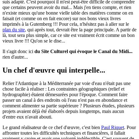
suis adapté. C'est pourquoi il m'est peut-être difficile de comprendre
que certains peuvent avoir du mal... Mais j'en tiens compte, et rien
n'existe mieux qu'une bonne vielle table des matières comme on en
faisait (et comme on en fait encore) sur nos bons vieux livres
imprimés à la Gutemberg !!! Pour cela, n'hésitez pas à aller sur le
plan du site
, qui après tout, devrait être la page principale. A partir de
là, tout sera plus simple, car ce site est vraiment écrit comme un bon
vieux livre !!! Qu'on se le dise...
Il s'agit donc ici
du Site Culturel qui évoque le Canal du Midi...
rien d'autre...
Un chef d'œuvre qui interpelle...
Relier l'Atlantique à la Méditerranée par voie d'eau n'était pas une
chose facile à réaliser : Les contraintes géographiques (relief et
hydrographie) étaient démesurées pour l'époque. Comment faire
passer un canal à des endroits où l'eau n'est pas en abondance et
comment alimenter sa partie supérieure ? Plusieurs études, plusieurs
projets avaient déjà été élaborés depuis longtemps, mais aucun
d'entre eux n'avait abouti.
Le grand réalisateur de ce chef d'œuvre, c'est bien
Paul Riquet
. Pour
affronter toutes les difficultés techniques et financières, il fallait
vraiment y croire et avoir une volonté indéfectible. C'est souvent de