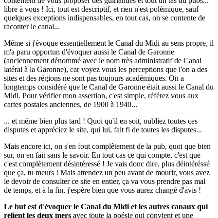
contentent de vous proposer des guirlandes et tout un tas du pubs...
libre à vous ! Ici, tout est descriptif, et rien n'est polémique, sauf
quelques exceptions indispensables, en tout cas, on se contente de
raconter le canal...
Même si j'évoque essentiellement le Canal du Midi au sens propre, il
m'a paru opportun d'évoquer aussi le Canal de Garonne
(anciennement dénommé avec le nom très administratif de Canal
latéral à la Garonne), car voyez vous les perceptions que l'on a des
sites et des régions ne sont pas toujours académiques. On a
longtemps considéré que le Canal de Garonne était aussi le Canal du
Midi. Pour vérifier mon assertion, c'est simple, référez vous aux
cartes postales anciennes, de 1900 à 1940...
... et même bien plus tard ! Quoi qu'il en soit, oubliez toutes ces
disputes et appréciez le site, qui lui, fait fi de toutes les disputes...
Mais encore ici, on s'en fout complètement de la pub, quoi que bien
sur, on en fait sans le savoir. En tout cas ce qui compte, c'est que
c'est complètement désintéressé ! Je vais donc dire, plus déintéréssé
que ça, tu meurs ! Mais attendez un peu avant de mourir, vous avez
le devoir de consulter ce site en entier, ça va vous prendre pas mal
de temps, et à la fin, j'espère bien que vous aurez changé d'avis !
Le but est d'évoquer le Canal du Midi et les autres canaux qui
relient les deux mers
avec toute la poésie qui convient et une