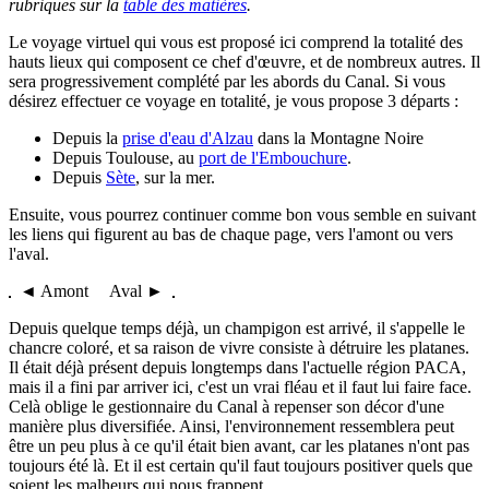
rubriques sur la
table des matières
.
Le voyage virtuel qui vous est proposé ici comprend la totalité des
hauts lieux qui composent ce chef d'œuvre, et de nombreux autres. Il
sera progressivement complété par les abords du Canal. Si vous
désirez effectuer ce voyage en totalité, je vous propose 3 départs :
Depuis la
prise d'eau d'Alzau
dans la Montagne Noire
Depuis Toulouse, au
port de l'Embouchure
.
Depuis
Sète
, sur la mer.
Ensuite, vous pourrez continuer comme bon vous semble en suivant
les liens qui figurent au bas de chaque page, vers l'amont ou vers
l'aval.
◄ Amont Aval ►
Depuis quelque temps déjà, un champigon est arrivé, il s'appelle le
chancre coloré, et sa raison de vivre consiste à détruire les platanes.
Il était déjà présent depuis longtemps dans l'actuelle région PACA,
mais il a fini par arriver ici, c'est un vrai fléau et il faut lui faire face.
Celà oblige le gestionnaire du Canal à repenser son décor d'une
manière plus diversifiée. Ainsi, l'environnement ressemblera peut
être un peu plus à ce qu'il était bien avant, car les platanes n'ont pas
toujours été là. Et il est certain qu'il faut toujours positiver quels que
soient les malheurs qui nous frappent...