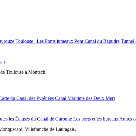
aurouze
Toulouse : Les Ponts jumeaux
Pont-Canal du Répudre
Tunnel 
lan
 de Toulouse à Montech.
Carte du Canal des Pyrénées
Canal Maritime des Deux-Mers
utes les Écluses du Canal de Garonne
Les ports et les bureaux
Autres o
Montgiscard, Villefranche-de-Lauragais.