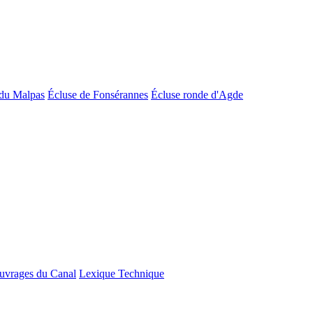
du Malpas
Écluse de Fonsérannes
Écluse ronde d'Agde
uvrages du Canal
Lexique Technique