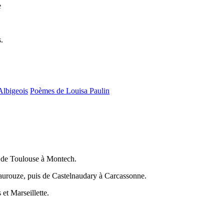
e
.
Albigeois
Poèmes de Louisa Paulin
 de Toulouse à Montech.
aurouze, puis de Castelnaudary à Carcassonne.
et Marseillette.