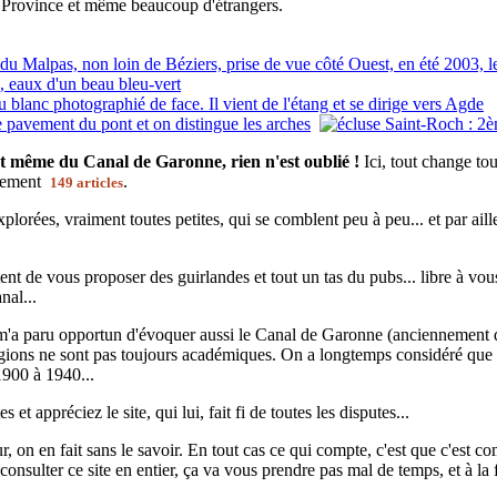
tte Province et même beaucoup d'étrangers.
t même du Canal de Garonne, rien n'est oublié !
Ici, tout change to
ctement
.
149 articles
plorées, vraiment toutes petites, qui se comblent peu à peu... et par ail
nt de vous proposer des guirlandes et tout un tas du pubs... libre à vous !
nal...
 m'a paru opportun d'évoquer aussi le Canal de Garonne (anciennement d
régions ne sont pas toujours académiques. On a longtemps considéré que 
1900 à 1940...
 et appréciez le site, qui lui, fait fi de toutes les disputes...
 on en fait sans le savoir. En tout cas ce qui compte, c'est que c'est co
nsulter ce site en entier, ça va vous prendre pas mal de temps, et à la 