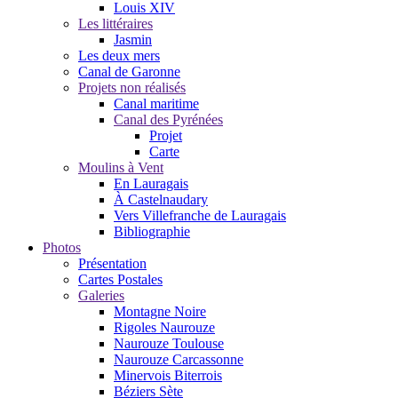
Louis XIV
Les littéraires
Jasmin
Les deux mers
Canal de Garonne
Projets non réalisés
Canal maritime
Canal des Pyrénées
Projet
Carte
Moulins à Vent
En Lauragais
À Castelnaudary
Vers Villefranche de Lauragais
Bibliographie
Photos
Présentation
Cartes Postales
Galeries
Montagne Noire
Rigoles Naurouze
Naurouze Toulouse
Naurouze Carcassonne
Minervois Biterrois
Béziers Sète