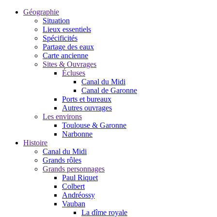
Géographie
Situation
Lieux essentiels
Spécificités
Partage des eaux
Carte ancienne
Sites & Ouvrages
Écluses
Canal du Midi
Canal de Garonne
Ports et bureaux
Autres ouvrages
Les environs
Toulouse & Garonne
Narbonne
Histoire
Canal du Midi
Grands rôles
Grands personnages
Paul Riquet
Colbert
Andréossy
Vauban
La dîme royale