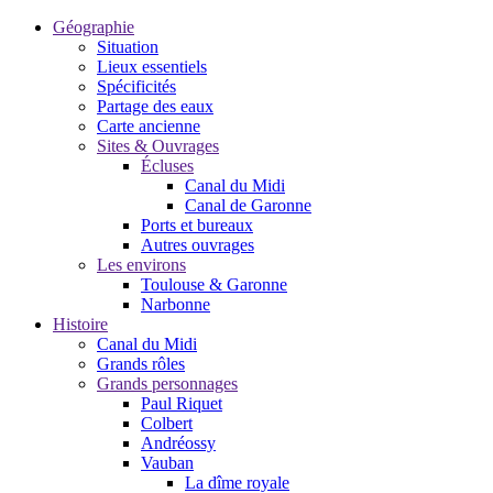
Géographie
Situation
Lieux essentiels
Spécificités
Partage des eaux
Carte ancienne
Sites & Ouvrages
Écluses
Canal du Midi
Canal de Garonne
Ports et bureaux
Autres ouvrages
Les environs
Toulouse & Garonne
Narbonne
Histoire
Canal du Midi
Grands rôles
Grands personnages
Paul Riquet
Colbert
Andréossy
Vauban
La dîme royale