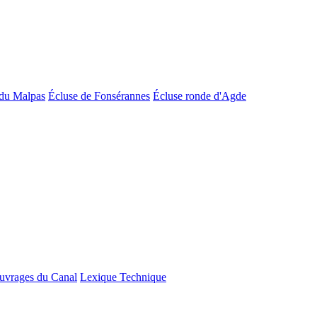
du Malpas
Écluse de Fonsérannes
Écluse ronde d'Agde
uvrages du Canal
Lexique Technique