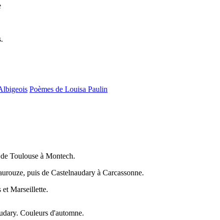
e
.
Albigeois
Poèmes de Louisa Paulin
 de Toulouse à Montech.
aurouze, puis de Castelnaudary à Carcassonne.
et Marseillette.