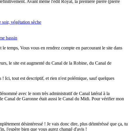
éfinitivement. Avant même l'édit Royal, la première pierre (pierre
ut le temps, Vous vous en rendrez compte en parcourant le site dans
leurs, le site est augmenté du Canal de la Robine, du Canal de
 Ici, tout est descriptif, et rien n'est polémique, sauf quelques
énommé avec le nom très administratif de Canal latéral à la
le Canal de Garonne était aussi le Canal du Midi. Pour vérifier mon
mplètement désintéressé ! Je vais donc dire, plus déintéréssé que ça, tu
fin, j'espère bien que vous aurez changé d'avis !