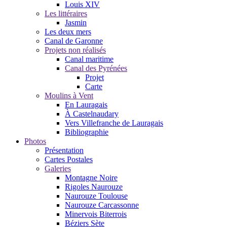
Louis XIV
Les littéraires
Jasmin
Les deux mers
Canal de Garonne
Projets non réalisés
Canal maritime
Canal des Pyrénées
Projet
Carte
Moulins à Vent
En Lauragais
À Castelnaudary
Vers Villefranche de Lauragais
Bibliographie
Photos
Présentation
Cartes Postales
Galeries
Montagne Noire
Rigoles Naurouze
Naurouze Toulouse
Naurouze Carcassonne
Minervois Biterrois
Béziers Sète