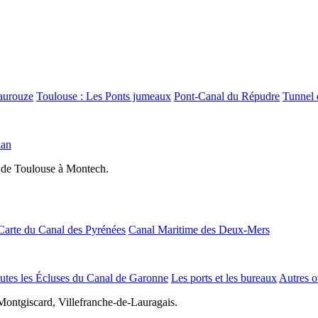
aurouze
Toulouse : Les Ponts jumeaux
Pont-Canal du Répudre
Tunnel 
lan
 de Toulouse à Montech.
Carte du Canal des Pyrénées
Canal Maritime des Deux-Mers
utes les Écluses du Canal de Garonne
Les ports et les bureaux
Autres o
Montgiscard, Villefranche-de-Lauragais.