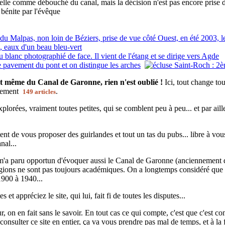
elle comme débouché du canal, mais la décision n'est pas encore prise d
 bénite par l'évêque
t même du Canal de Garonne, rien n'est oublié !
Ici, tout change to
ctement
.
149 articles
plorées, vraiment toutes petites, qui se comblent peu à peu... et par ail
nt de vous proposer des guirlandes et tout un tas du pubs... libre à vous !
nal...
 m'a paru opportun d'évoquer aussi le Canal de Garonne (anciennement d
régions ne sont pas toujours académiques. On a longtemps considéré que 
1900 à 1940...
 et appréciez le site, qui lui, fait fi de toutes les disputes...
 on en fait sans le savoir. En tout cas ce qui compte, c'est que c'est co
nsulter ce site en entier, ça va vous prendre pas mal de temps, et à la 