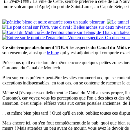
La ville de Cette, semble préférée à celle de La Nouv
Le 29-07-1666 :
noire volcanique d'Agde) du port de Saint-Louis, au Cap de Sète, est
Ce site évoque absolument TOUS les aspects du Canal du Midi, e
son ensemble, ainsi que
le blog
qui y est adjoint et qui comporte exa
Précisions qu'il existe tout de même encore quelques petites zones inex
Garonne, du Canal de Montech.
Bien sur, vous préférez peut-être les sites commerciaux, qui se contente
exceptions indispensables, en tout cas, on se contente de raconter le ca
Même si j'évoque essentiellement le Canal du Midi au sens propre, il
Garonne), car voyez vous les perceptions que l'on a des sites et des 
assertion, c'est simple, référez vous aux cartes postales anciennes, de 
... et même bien plus tard ! Quoi qu'il en soit, oubliez toutes ces disputes
Mais encore ici, on s'en fout complètement de la pub, quoi que bien sur,
meurs ! Mais attendez un peu avant de mourir, vous avez le devoir de co