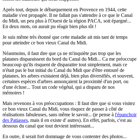
Après tout, depuis le débarquement en Provence en 1944, cette
maladie s'est propagée. Il ne fallait pas s'attendre à ce que le Canal
du Midi, un peu plus à l'Ouest de la région PACA, soit épargné...
En deux mots, on aurait pu réagir bien plus tôt !
Je suis même très étonné que cette maladie ait mis tant de temps
pour atteindre ce bon vieux Canal du Midi.
Néanmoins, il faut dire que ça ne m'inquiète pas trop que les
platanes disparaissent du bord du Canal du Midi... Ca me préoccupe
beaucoup qu'ils risquent de disparaitre tout simplement, mais ce
n'était pas le but initial du Canal du Midi que d'être entouré de
platanes, les arbres existaient déjà, bien plus diversifiés, et souvent,
certaines espèces d'arbres annonçaient la proximité d'un port, ou
d'une écluse... Tout un code végétal, qui a disparu de nos
mémoires !
Mais revenons à vos préoccupations : Il faut dire que si vous visitez
ce bon vieux Canal du Midi, vous risquez de passer à côté de
réalisations fabuleuses, sans même le savoir... (je pense à
l'épanchoir
des Patiasses
, mais il en existe d' autres). En effet, parfois, c'est au
dessous du canal que tout devient intéressant...
En outre, il serait fort dommage de vous contenter des photos...