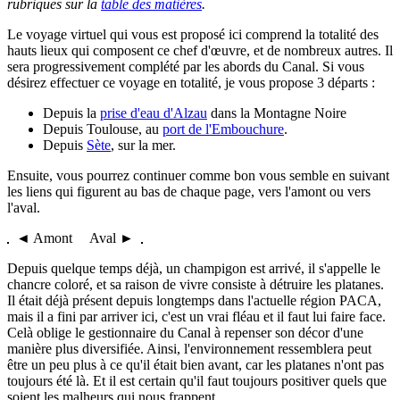
rubriques sur la
table des matières
.
Le voyage virtuel qui vous est proposé ici comprend la totalité des
hauts lieux qui composent ce chef d'œuvre, et de nombreux autres. Il
sera progressivement complété par les abords du Canal. Si vous
désirez effectuer ce voyage en totalité, je vous propose 3 départs :
Depuis la
prise d'eau d'Alzau
dans la Montagne Noire
Depuis Toulouse, au
port de l'Embouchure
.
Depuis
Sète
, sur la mer.
Ensuite, vous pourrez continuer comme bon vous semble en suivant
les liens qui figurent au bas de chaque page, vers l'amont ou vers
l'aval.
◄ Amont Aval ►
Depuis quelque temps déjà, un champigon est arrivé, il s'appelle le
chancre coloré, et sa raison de vivre consiste à détruire les platanes.
Il était déjà présent depuis longtemps dans l'actuelle région PACA,
mais il a fini par arriver ici, c'est un vrai fléau et il faut lui faire face.
Celà oblige le gestionnaire du Canal à repenser son décor d'une
manière plus diversifiée. Ainsi, l'environnement ressemblera peut
être un peu plus à ce qu'il était bien avant, car les platanes n'ont pas
toujours été là. Et il est certain qu'il faut toujours positiver quels que
soient les malheurs qui nous frappent...