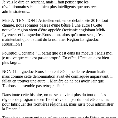
Je vais le dire en souriant, mais il faut penser que les
révolutionnaires étaient bien plus intelligents que nos récents
administrateurs...
Mais ATTENTION ! Actuellement, en ce début d'été 2016, tout
change, nous sommes passés d'une bétise à une autre ! Cette
nouvelle région vient d'être appelée Occitanie englobant Midi-
Pyrénées et Languedoc-Roussillon, alors qu'à mon sens, c'est
maintentant qu'on aurait du la nommer Région Languedoc-
Roussillon !
Pourquoi Occitanie ? Il parait que c'est dans les moeurs ! Mais moi,
je trouve que ce n'est pas approprié. En effet, l'Occitanie est bien
plus large...
NON ! Languedoc-Roussillon eut été la meilleure dénomination,
mais comme cette dénomination avait été confisquée auparavant, il
fallait en trouver une autre... Manière de ne pas avoir l'air que
Toulouse ne semble pas rétrogradée !
Dans toute cette histoire, on ne se souvient plus du tout que les
régions de programme en 1964 n'avaient pas du tout été concues
pour fabriquer des frontières régionales, mais juste pour administrer
la France !
Tant pis pour ceux qui ne veulent pas se souvenir de l'histoire, et tant