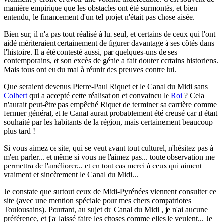
manière empirique que les obstacles ont été surmontés, et bien
entendu, le financement d'un tel projet n'était pas chose aisée.
Bien sur, il n'a pas tout réalisé à lui seul, et certains de ceux qui l'ont
aidé mériteraient certainement de figurer davantage à ses côtés dans
l'histoire. Il a été contesté aussi, par quelques-uns de ses
contemporains, et son excès de génie a fait douter certains historiens.
Mais tous ont eu du mal à réunir des preuves contre lui.
Que seraient devenus Pierre-Paul Riquet et le Canal du Midi sans
Colbert
qui a accepté cette réalisation et convaincu le
Roi
? Cela
n'aurait peut-être pas empêché Riquet de terminer sa carrière comme
fermier général, et le Canal aurait probablement été creusé car il était
souhaité par les habitants de la région, mais certainement beaucoup
plus tard !
Si vous aimez ce site, qui se veut avant tout culturel, n'hésitez pas à
m'en parler...
et même si vous ne l'aimez pas... toute observation me
permettra de l'améliorer... et en tout cas merci à ceux qui aiment
vraiment et sincèrement le Canal du Midi...
Je constate que surtout ceux de Midi-Pyrénées viennent consulter ce
site (avec une mention spéciale pour mes chers compatriotes
Toulousains). Pourtant, au sujet du Canal du Midi , je n'ai aucune
préférence, et j'ai laissé faire les choses comme elles le veulent... Je