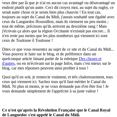
veux dire par là que je n'ai en aucun cas avantagé ou désavantagé un
endroit plutôt qu'un autre. Ceci dit croyez moi, au sujet du rugby, ce
serait autre chose et je serais bien plus chauvin ! En tout cas,
toujours au sujet du Canal du Midi, j'aurais souhaité une égalité avec
ceux du Languedoc-Roussillon, mais ils viennent un peu moins ;
tout de même, précisons qu'ils arrivent au deuxième rang ! Mais
j'écrivais ça alors que la région Occitanie n'existait pas encore... Il
n'en reste pas moins que les plus nombreux qui viennent ici sont
ceux de Toulouse ô Toulouse !
Dites ce que vous ressentez au sujet de ce site et du Canal du Midi...
Vous pouvez le faire sur le blog, et de préférence dans un
quelconque article faisant partie de la rubrique
Des choses et
d'autres
, ou en m'écrivant sur la page Infos, mais c'est mieux sur le
blog, car mes réponses peuvent ainsi profiter à tous !
Quoi qu'il en soit, je remercie vraiment, et très chalereusement, tous
ceux qui viennent ici. Sachez tous qu'il faut mériter le Canal du
Midi. Ni plus ni moins, je ne vous demande pas d'en être fou ! Je
vous demande simplement de l'apprécier à sa juste valeur !
Ce n'est qu'après la Révolution Française que le Canal Royal
de Languedoc s'est appelé le Canal du Midi.