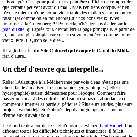
suis adapté. C'est pourquoi il m'est peut-être difficile de comprendre
que certains peuvent avoir du mal... Mais j'en tiens compte, et rien
n'existe mieux qu'une bonne vielle table des matières comme on en
faisait (et comme on en fait encore) sur nos bons vieux livres
imprimés à la Gutemberg !!! Pour cela, n'hésitez pas à aller sur le
plan du site
, qui après tout, devrait être la page principale. A partir de
là, tout sera plus simple, car ce site est vraiment écrit comme un bon
vieux livre !!! Qu'on se le dise...
Il s'agit donc ici
du Site Culturel qui évoque le Canal du Midi...
rien d'autre...
Un chef d'œuvre qui interpelle...
Relier l'Atlantique à la Méditerranée par voie d'eau n'était pas une
chose facile à réaliser : Les contraintes géographiques (relief et
hydrographie) étaient démesurées pour l'époque. Comment faire
passer un canal à des endroits où l'eau n'est pas en abondance et
comment alimenter sa partie supérieure ? Plusieurs études, plusieurs
projets avaient déjà été élaborés depuis longtemps, mais aucun
d'entre eux n'avait abouti.
Le grand réalisateur de ce chef d'œuvre, c'est bien
Paul Riquet
. Pour
affronter toutes les difficultés techniques et financières, il fallait
vraiment y croire et avoir une volonté indéfectible. C'est souvent de