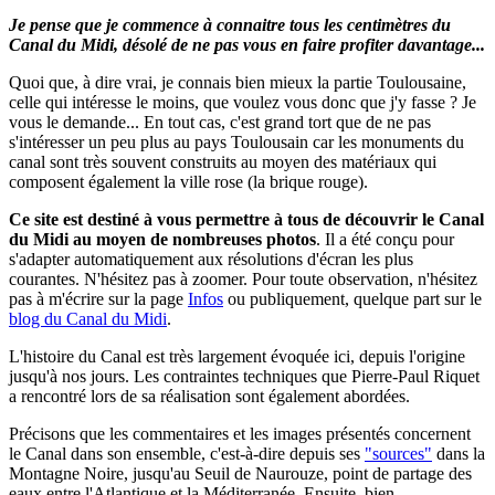
Je pense que je commence à connaitre tous les centimètres du
Canal du Midi, désolé de ne pas vous en faire profiter davantage...
Quoi que, à dire vrai, je connais bien mieux la partie Toulousaine,
celle qui intéresse le moins, que voulez vous donc que j'y fasse ? Je
vous le demande... En tout cas, c'est grand tort que de ne pas
s'intéresser un peu plus au pays Toulousain car les monuments du
canal sont très souvent construits au moyen des matériaux qui
composent également la ville rose (la brique rouge).
Ce site est destiné à vous permettre à tous de découvrir le Canal
du Midi au moyen de nombreuses photos
.
Il a été conçu pour
s'adapter automatiquement aux résolutions d'écran les plus
courantes. N'hésitez pas à zoomer.
Pour toute observation, n'hésitez
pas à m'écrire sur la page
Infos
ou publiquement, quelque part sur le
blog du Canal du Midi
.
L'histoire du Canal est très largement évoquée ici, depuis l'origine
jusqu'à nos jours. Les contraintes techniques que Pierre-Paul Riquet
a rencontré lors de sa réalisation sont également abordées.
Précisons que les commentaires et les images présentés concernent
le Canal dans son ensemble, c'est-à-dire depuis ses
"sources"
dans la
Montagne Noire, jusqu'au Seuil de Naurouze, point de partage des
eaux entre l'Atlantique et la Méditerranée. Ensuite, bien