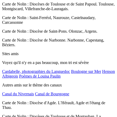
Carte de Nolin : Diocèses de Toulouse et de Saint Papoul. Toulouse,
Montgiscard, Villefranche-de-Lauragais.
Carte de Nolin : Saint-Ferréol, Naurouze, Castelnaudary,
Carcassonne
Carte de Nolin : Diocèse de Saint-Pons. Olonzac, Argens.
Carte de Nolin : Diocèse de Narbonne. Narbonne, Capestang,
Béziers.
Sites amis
Voyez qu'il n'y en a pas beaucoup, mon tri est sévère
Cardabelle, photographies du Languedoc
Boulogne sur Mer
Henson
Albigeois
Poèmes de Louisa Paulin
Autres amis sur le thème des canaux
Canal du Nivernais
Canal de Bourgogne
Carte de Nolin : Diocèse d'Agde. L'Hérault, Agde et l'étang de
Thau.
Carte de Nolin : Diocèses de Toulouse et de Montauban. La