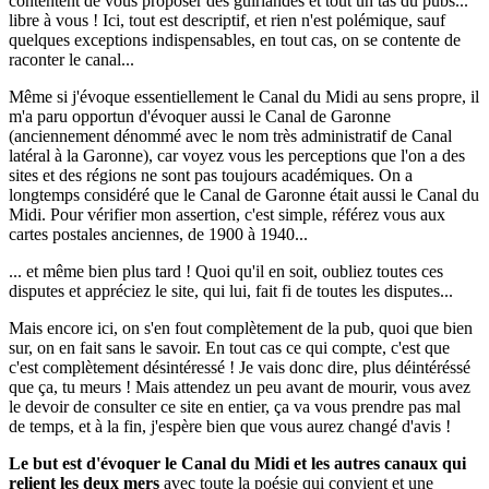
contentent de vous proposer des guirlandes et tout un tas du pubs...
libre à vous ! Ici, tout est descriptif, et rien n'est polémique, sauf
quelques exceptions indispensables, en tout cas, on se contente de
raconter le canal...
Même si j'évoque essentiellement le Canal du Midi au sens propre, il
m'a paru opportun d'évoquer aussi le Canal de Garonne
(anciennement dénommé avec le nom très administratif de Canal
latéral à la Garonne), car voyez vous les perceptions que l'on a des
sites et des régions ne sont pas toujours académiques. On a
longtemps considéré que le Canal de Garonne était aussi le Canal du
Midi. Pour vérifier mon assertion, c'est simple, référez vous aux
cartes postales anciennes, de 1900 à 1940...
... et même bien plus tard ! Quoi qu'il en soit, oubliez toutes ces
disputes et appréciez le site, qui lui, fait fi de toutes les disputes...
Mais encore ici, on s'en fout complètement de la pub, quoi que bien
sur, on en fait sans le savoir. En tout cas ce qui compte, c'est que
c'est complètement désintéressé ! Je vais donc dire, plus déintéréssé
que ça, tu meurs ! Mais attendez un peu avant de mourir, vous avez
le devoir de consulter ce site en entier, ça va vous prendre pas mal
de temps, et à la fin, j'espère bien que vous aurez changé d'avis !
Le but est d'évoquer le Canal du Midi et les autres canaux qui
relient les deux mers
avec toute la poésie qui convient et une