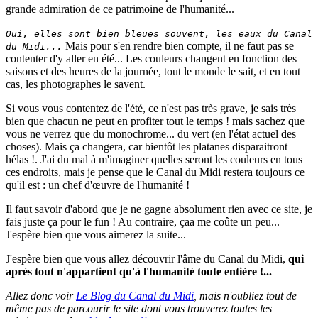
grande admiration de ce patrimoine de l'humanité...
Oui, elles sont bien bleues souvent, les eaux du Canal
Mais pour s'en rendre bien compte, il ne faut pas se
du Midi...
contenter d'y aller en été... Les couleurs changent en fonction des
saisons et des heures de la journée, tout le monde le sait, et en tout
cas, les photographes le savent.
Si vous vous contentez de l'été, ce n'est pas très grave, je sais très
bien que chacun ne peut en profiter tout le temps ! mais sachez que
vous ne verrez que du monochrome... du vert (en l'état actuel des
choses). Mais ça changera, car bientôt les platanes disparaitront
hélas !. J'ai du mal à m'imaginer quelles seront les couleurs en tous
ces endroits, mais je pense que le Canal du Midi restera toujours ce
qu'il est : un chef d'œuvre de l'humanité !
Il faut savoir d'abord que je ne gagne absolument rien avec ce site, je
fais juste ça pour le fun ! Au contraire, çaa me coûte un peu...
J'espère bien que vous aimerez la suite...
J'espère bien que vous allez découvrir l'âme du Canal du Midi,
qui
après tout n'appartient qu'à l'humanité toute entière !...
Allez donc voir
Le Blog du Canal du Midi
, mais n'oubliez tout de
même pas de parcourir le site dont vous trouverez toutes les