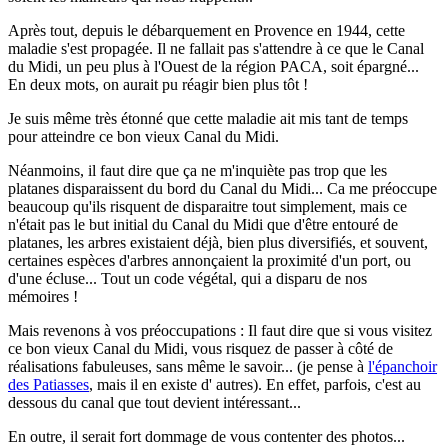
Après tout, depuis le débarquement en Provence en 1944, cette
maladie s'est propagée. Il ne fallait pas s'attendre à ce que le Canal
du Midi, un peu plus à l'Ouest de la région PACA, soit épargné...
En deux mots, on aurait pu réagir bien plus tôt !
Je suis même très étonné que cette maladie ait mis tant de temps
pour atteindre ce bon vieux Canal du Midi.
Néanmoins, il faut dire que ça ne m'inquiète pas trop que les
platanes disparaissent du bord du Canal du Midi... Ca me préoccupe
beaucoup qu'ils risquent de disparaitre tout simplement, mais ce
n'était pas le but initial du Canal du Midi que d'être entouré de
platanes, les arbres existaient déjà, bien plus diversifiés, et souvent,
certaines espèces d'arbres annonçaient la proximité d'un port, ou
d'une écluse... Tout un code végétal, qui a disparu de nos
mémoires !
Mais revenons à vos préoccupations : Il faut dire que si vous visitez
ce bon vieux Canal du Midi, vous risquez de passer à côté de
réalisations fabuleuses, sans même le savoir... (je pense à
l'épanchoir
des Patiasses
, mais il en existe d' autres). En effet, parfois, c'est au
dessous du canal que tout devient intéressant...
En outre, il serait fort dommage de vous contenter des photos...