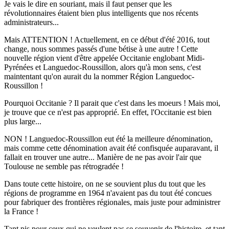
Je vais le dire en souriant, mais il faut penser que les
révolutionnaires étaient bien plus intelligents que nos récents
administrateurs...
Mais ATTENTION ! Actuellement, en ce début d'été 2016, tout
change, nous sommes passés d'une bétise à une autre ! Cette
nouvelle région vient d'être appelée Occitanie englobant Midi-
Pyrénées et Languedoc-Roussillon, alors qu'à mon sens, c'est
maintentant qu'on aurait du la nommer Région Languedoc-
Roussillon !
Pourquoi Occitanie ? Il parait que c'est dans les moeurs ! Mais moi,
je trouve que ce n'est pas approprié. En effet, l'Occitanie est bien
plus large...
NON ! Languedoc-Roussillon eut été la meilleure dénomination,
mais comme cette dénomination avait été confisquée auparavant, il
fallait en trouver une autre... Manière de ne pas avoir l'air que
Toulouse ne semble pas rétrogradée !
Dans toute cette histoire, on ne se souvient plus du tout que les
régions de programme en 1964 n'avaient pas du tout été concues
pour fabriquer des frontières régionales, mais juste pour administrer
la France !
Tant pis pour ceux qui ne veulent pas se souvenir de l'histoire, et tant