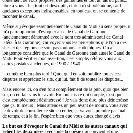
contentent de vous proposer des guirlandes et tout un tas du pubs...
libre à vous ! Ici, tout est descriptif, et rien n'est polémique, sauf
quelques exceptions indispensables, en tout cas, on se contente de
raconter le canal...
Même si j'évoque essentiellement le Canal du Midi au sens propre, il
m'a paru opportun d'évoquer aussi le Canal de Garonne
(anciennement dénommé avec le nom très administratif de Canal
latéral à la Garonne), car voyez vous les perceptions que l'on a des
sites et des régions ne sont pas toujours académiques. On a
longtemps considéré que le Canal de Garonne était aussi le Canal du
Midi. Pour vérifier mon assertion, c'est simple, référez vous aux
cartes postales anciennes, de 1900 à 1940...
... et même bien plus tard ! Quoi qu'il en soit, oubliez toutes ces
disputes et appréciez le site, qui lui, fait fi de toutes les disputes...
Mais encore ici, on s'en fout complètement de la pub, quoi que bien
sur, on en fait sans le savoir. En tout cas ce qui compte, c'est que
c'est complètement désintéressé ! Je vais donc dire, plus déintéréssé
que ça, tu meurs ! Mais attendez un peu avant de mourir, vous avez
le devoir de consulter ce site en entier, ça va vous prendre pas mal
de temps, et à la fin, j'espère bien que vous aurez changé d'avis !
Le but est d'évoquer le Canal du Midi et les autres canaux qui
relient les deux mers
avec toute la poésie qui convient et une