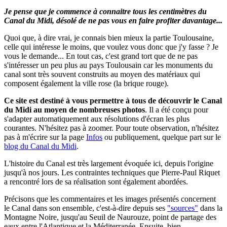
Je pense que je commence à connaitre tous les centimètres du
Canal du Midi, désolé de ne pas vous en faire profiter davantage...
Quoi que, à dire vrai, je connais bien mieux la partie Toulousaine,
celle qui intéresse le moins, que voulez vous donc que j'y fasse ? Je
vous le demande... En tout cas, c'est grand tort que de ne pas
s'intéresser un peu plus au pays Toulousain car les monuments du
canal sont très souvent construits au moyen des matériaux qui
composent également la ville rose (la brique rouge).
Ce site est destiné à vous permettre à tous de découvrir le Canal
du Midi au moyen de nombreuses photos
.
Il a été conçu pour
s'adapter automatiquement aux résolutions d'écran les plus
courantes. N'hésitez pas à zoomer.
Pour toute observation, n'hésitez
pas à m'écrire sur la page
Infos
ou publiquement, quelque part sur le
blog du Canal du Midi
.
L'histoire du Canal est très largement évoquée ici, depuis l'origine
jusqu'à nos jours. Les contraintes techniques que Pierre-Paul Riquet
a rencontré lors de sa réalisation sont également abordées.
Précisons que les commentaires et les images présentés concernent
le Canal dans son ensemble, c'est-à-dire depuis ses
"sources"
dans la
Montagne Noire, jusqu'au Seuil de Naurouze, point de partage des
eaux entre l'Atlantique et la Méditerranée. Ensuite, bien