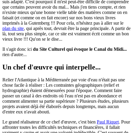
suis adapté. C'est pourquoi il m'est peut-être difficile de comprendre
que certains peuvent avoir du mal... Mais j'en tiens compte, et rien
n'existe mieux qu'une bonne vielle table des matières comme on en
faisait (et comme on en fait encore) sur nos bons vieux livres
imprimés à la Gutemberg !!! Pour cela, n'hésitez pas à aller sur le
plan du site
, qui après tout, devrait être la page principale. A partir de
là, tout sera plus simple, car ce site est vraiment écrit comme un bon
vieux livre !!! Qu'on se le dise...
Il s'agit donc ici
du Site Culturel qui évoque le Canal du Midi...
rien d'autre...
Un chef d'œuvre qui interpelle...
Relier l'Atlantique à la Méditerranée par voie d'eau n'était pas une
chose facile à réaliser : Les contraintes géographiques (relief et
hydrographie) étaient démesurées pour l'époque. Comment faire
passer un canal à des endroits où l'eau n'est pas en abondance et
comment alimenter sa partie supérieure ? Plusieurs études, plusieurs
projets avaient déjà été élaborés depuis longtemps, mais aucun
d'entre eux n'avait abouti.
Le grand réalisateur de ce chef d'œuvre, c'est bien
Paul Riquet
. Pour
affronter toutes les difficultés techniques et financières, il fallait
vraiment y croire et avoir une volonté indéfectible. C'est souvent de