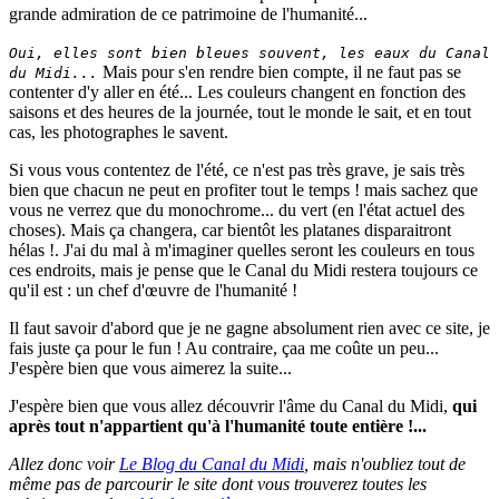
grande admiration de ce patrimoine de l'humanité...
Oui, elles sont bien bleues souvent, les eaux du Canal
Mais pour s'en rendre bien compte, il ne faut pas se
du Midi...
contenter d'y aller en été... Les couleurs changent en fonction des
saisons et des heures de la journée, tout le monde le sait, et en tout
cas, les photographes le savent.
Si vous vous contentez de l'été, ce n'est pas très grave, je sais très
bien que chacun ne peut en profiter tout le temps ! mais sachez que
vous ne verrez que du monochrome... du vert (en l'état actuel des
choses). Mais ça changera, car bientôt les platanes disparaitront
hélas !. J'ai du mal à m'imaginer quelles seront les couleurs en tous
ces endroits, mais je pense que le Canal du Midi restera toujours ce
qu'il est : un chef d'œuvre de l'humanité !
Il faut savoir d'abord que je ne gagne absolument rien avec ce site, je
fais juste ça pour le fun ! Au contraire, çaa me coûte un peu...
J'espère bien que vous aimerez la suite...
J'espère bien que vous allez découvrir l'âme du Canal du Midi,
qui
après tout n'appartient qu'à l'humanité toute entière !...
Allez donc voir
Le Blog du Canal du Midi
, mais n'oubliez tout de
même pas de parcourir le site dont vous trouverez toutes les