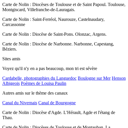
Carte de Nolin : Diocèses de Toulouse et de Saint Papoul. Toulouse,
Montgiscard, Villefranche-de-Lauragais.
Carte de Nolin : Saint-Ferréol, Naurouze, Castelnaudary,
Carcassonne
Carte de Nolin : Diocèse de Saint-Pons. Olonzac, Argens.
Carte de Nolin : Diocèse de Narbonne. Narbonne, Capestang,
Béziers.
Sites amis
Voyez qu'il n'y en a pas beaucoup, mon tri est sévère
Cardabelle, photographies du Languedoc
Boulogne sur Mer
Henson
Albigeois
Poèmes de Louisa Paulin
Autres amis sur le thème des canaux
Canal du Nivernais
Canal de Bourgogne
Carte de Nolin : Diocèse d'Agde. L'Hérault, Agde et l'étang de
Thau.
Carte de Nolin : Diocèses de Toulouse et de Montauban. La