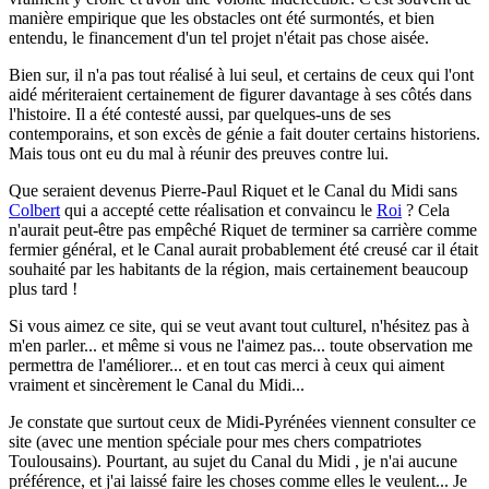
manière empirique que les obstacles ont été surmontés, et bien
entendu, le financement d'un tel projet n'était pas chose aisée.
Bien sur, il n'a pas tout réalisé à lui seul, et certains de ceux qui l'ont
aidé mériteraient certainement de figurer davantage à ses côtés dans
l'histoire. Il a été contesté aussi, par quelques-uns de ses
contemporains, et son excès de génie a fait douter certains historiens.
Mais tous ont eu du mal à réunir des preuves contre lui.
Que seraient devenus Pierre-Paul Riquet et le Canal du Midi sans
Colbert
qui a accepté cette réalisation et convaincu le
Roi
? Cela
n'aurait peut-être pas empêché Riquet de terminer sa carrière comme
fermier général, et le Canal aurait probablement été creusé car il était
souhaité par les habitants de la région, mais certainement beaucoup
plus tard !
Si vous aimez ce site, qui se veut avant tout culturel, n'hésitez pas à
m'en parler...
et même si vous ne l'aimez pas... toute observation me
permettra de l'améliorer... et en tout cas merci à ceux qui aiment
vraiment et sincèrement le Canal du Midi...
Je constate que surtout ceux de Midi-Pyrénées viennent consulter ce
site (avec une mention spéciale pour mes chers compatriotes
Toulousains). Pourtant, au sujet du Canal du Midi , je n'ai aucune
préférence, et j'ai laissé faire les choses comme elles le veulent... Je