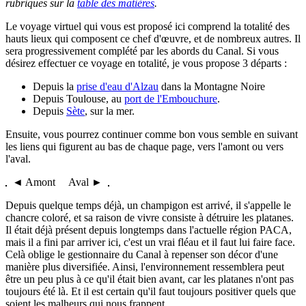
rubriques sur la
table des matières
.
Le voyage virtuel qui vous est proposé ici comprend la totalité des
hauts lieux qui composent ce chef d'œuvre, et de nombreux autres. Il
sera progressivement complété par les abords du Canal. Si vous
désirez effectuer ce voyage en totalité, je vous propose 3 départs :
Depuis la
prise d'eau d'Alzau
dans la Montagne Noire
Depuis Toulouse, au
port de l'Embouchure
.
Depuis
Sète
, sur la mer.
Ensuite, vous pourrez continuer comme bon vous semble en suivant
les liens qui figurent au bas de chaque page, vers l'amont ou vers
l'aval.
◄ Amont Aval ►
Depuis quelque temps déjà, un champigon est arrivé, il s'appelle le
chancre coloré, et sa raison de vivre consiste à détruire les platanes.
Il était déjà présent depuis longtemps dans l'actuelle région PACA,
mais il a fini par arriver ici, c'est un vrai fléau et il faut lui faire face.
Celà oblige le gestionnaire du Canal à repenser son décor d'une
manière plus diversifiée. Ainsi, l'environnement ressemblera peut
être un peu plus à ce qu'il était bien avant, car les platanes n'ont pas
toujours été là. Et il est certain qu'il faut toujours positiver quels que
soient les malheurs qui nous frappent...