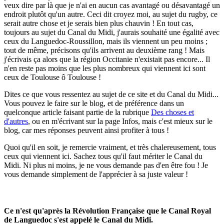
veux dire par là que je n'ai en aucun cas avantagé ou désavantagé un
endroit plutôt qu'un autre. Ceci dit croyez moi, au sujet du rugby, ce
serait autre chose et je serais bien plus chauvin ! En tout cas,
toujours au sujet du Canal du Midi, j'aurais souhaité une égalité avec
ceux du Languedoc-Roussillon, mais ils viennent un peu moins ;
tout de même, précisons qu'ils arrivent au deuxième rang ! Mais
j'écrivais ça alors que la région Occitanie n'existait pas encore... Il
n'en reste pas moins que les plus nombreux qui viennent ici sont
ceux de Toulouse ô Toulouse !
Dites ce que vous ressentez au sujet de ce site et du Canal du Midi...
Vous pouvez le faire sur le blog, et de préférence dans un
quelconque article faisant partie de la rubrique
Des choses et
d'autres
, ou en m'écrivant sur la page Infos, mais c'est mieux sur le
blog, car mes réponses peuvent ainsi profiter à tous !
Quoi qu'il en soit, je remercie vraiment, et très chalereusement, tous
ceux qui viennent ici. Sachez tous qu'il faut mériter le Canal du
Midi. Ni plus ni moins, je ne vous demande pas d'en être fou ! Je
vous demande simplement de l'apprécier à sa juste valeur !
Ce n'est qu'après la Révolution Française que le Canal Royal
de Languedoc s'est appelé le Canal du Midi.