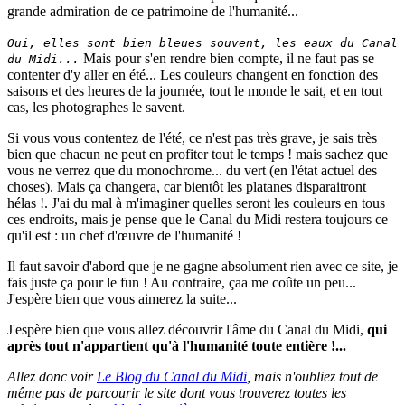
grande admiration de ce patrimoine de l'humanité...
Oui, elles sont bien bleues souvent, les eaux du Canal
Mais pour s'en rendre bien compte, il ne faut pas se
du Midi...
contenter d'y aller en été... Les couleurs changent en fonction des
saisons et des heures de la journée, tout le monde le sait, et en tout
cas, les photographes le savent.
Si vous vous contentez de l'été, ce n'est pas très grave, je sais très
bien que chacun ne peut en profiter tout le temps ! mais sachez que
vous ne verrez que du monochrome... du vert (en l'état actuel des
choses). Mais ça changera, car bientôt les platanes disparaitront
hélas !. J'ai du mal à m'imaginer quelles seront les couleurs en tous
ces endroits, mais je pense que le Canal du Midi restera toujours ce
qu'il est : un chef d'œuvre de l'humanité !
Il faut savoir d'abord que je ne gagne absolument rien avec ce site, je
fais juste ça pour le fun ! Au contraire, çaa me coûte un peu...
J'espère bien que vous aimerez la suite...
J'espère bien que vous allez découvrir l'âme du Canal du Midi,
qui
après tout n'appartient qu'à l'humanité toute entière !...
Allez donc voir
Le Blog du Canal du Midi
, mais n'oubliez tout de
même pas de parcourir le site dont vous trouverez toutes les