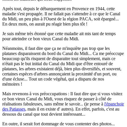
Après tout, depuis le débarquement en Provence en 1944, cette
maladie s'est propagée. Il ne fallait pas s'attendre à ce que le Canal
du Midi, un peu plus à l'Ouest de la région PACA, soit épargné...
En deux mots, on aurait pu réagir bien plus tôt !
Je suis même très étonné que cette maladie ait mis tant de temps
pour atteindre ce bon vieux Canal du Midi.
Néanmoins, il faut dire que ça ne m'inquiète pas trop que les
platanes disparaissent du bord du Canal du Midi... Ca me préoccupe
beaucoup qu'ils risquent de disparaitre tout simplement, mais ce
n'était pas le but initial du Canal du Midi que d'être entouré de
platanes, les arbres existaient déjà, bien plus diversifiés, et souvent,
certaines espèces d'arbres annonçaient la proximité d'un port, ou
d'une écluse... Tout un code végétal, qui a disparu de nos
mémoires !
Mais revenons à vos préoccupations : Il faut dire que si vous visitez
ce bon vieux Canal du Midi, vous risquez de passer à côté de
réalisations fabuleuses, sans même le savoir... (je pense à
l'épanchoir
des Patiasses
, mais il en existe d' autres). En effet, parfois, c'est au
dessous du canal que tout devient intéressant...
En outre, il serait fort dommage de vous contenter des photos...