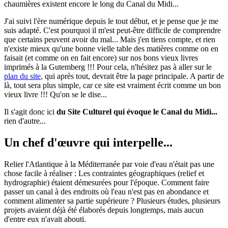
chaumières existent encore le long du Canal du Midi...
J'ai suivi l'ère numérique depuis le tout début, et je pense que je me
suis adapté. C'est pourquoi il m'est peut-être difficile de comprendre
que certains peuvent avoir du mal... Mais j'en tiens compte, et rien
n'existe mieux qu'une bonne vielle table des matières comme on en
faisait (et comme on en fait encore) sur nos bons vieux livres
imprimés à la Gutemberg !!! Pour cela, n'hésitez pas à aller sur le
plan du site
, qui après tout, devrait être la page principale. A partir de
là, tout sera plus simple, car ce site est vraiment écrit comme un bon
vieux livre !!! Qu'on se le dise...
Il s'agit donc ici
du Site Culturel qui évoque le Canal du Midi...
rien d'autre...
Un chef d'œuvre qui interpelle...
Relier l'Atlantique à la Méditerranée par voie d'eau n'était pas une
chose facile à réaliser : Les contraintes géographiques (relief et
hydrographie) étaient démesurées pour l'époque. Comment faire
passer un canal à des endroits où l'eau n'est pas en abondance et
comment alimenter sa partie supérieure ? Plusieurs études, plusieurs
projets avaient déjà été élaborés depuis longtemps, mais aucun
d'entre eux n'avait abouti.