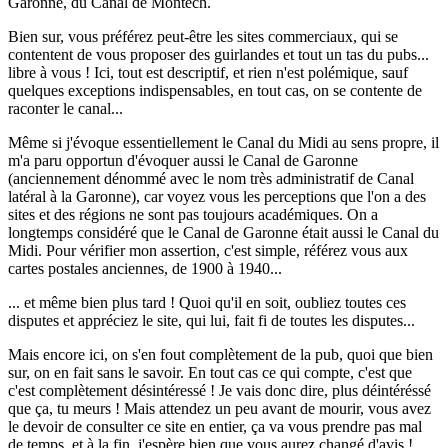
Garonne, du Canal de Montech.
Bien sur, vous préférez peut-être les sites commerciaux, qui se
contentent de vous proposer des guirlandes et tout un tas du pubs...
libre à vous ! Ici, tout est descriptif, et rien n'est polémique, sauf
quelques exceptions indispensables, en tout cas, on se contente de
raconter le canal...
Même si j'évoque essentiellement le Canal du Midi au sens propre, il
m'a paru opportun d'évoquer aussi le Canal de Garonne
(anciennement dénommé avec le nom très administratif de Canal
latéral à la Garonne), car voyez vous les perceptions que l'on a des
sites et des régions ne sont pas toujours académiques. On a
longtemps considéré que le Canal de Garonne était aussi le Canal du
Midi. Pour vérifier mon assertion, c'est simple, référez vous aux
cartes postales anciennes, de 1900 à 1940...
... et même bien plus tard ! Quoi qu'il en soit, oubliez toutes ces
disputes et appréciez le site, qui lui, fait fi de toutes les disputes...
Mais encore ici, on s'en fout complètement de la pub, quoi que bien
sur, on en fait sans le savoir. En tout cas ce qui compte, c'est que
c'est complètement désintéressé ! Je vais donc dire, plus déintéréssé
que ça, tu meurs ! Mais attendez un peu avant de mourir, vous avez
le devoir de consulter ce site en entier, ça va vous prendre pas mal
de temps, et à la fin, j'espère bien que vous aurez changé d'avis !