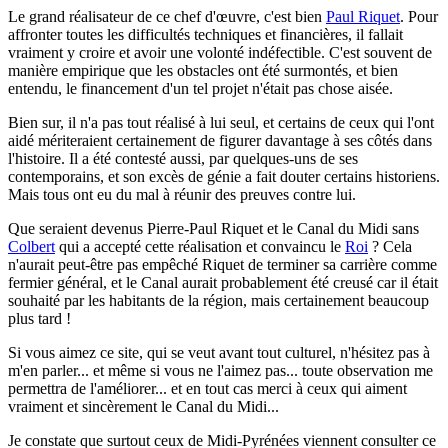
Le grand réalisateur de ce chef d'œuvre, c'est bien
Paul Riquet
. Pour
affronter toutes les difficultés techniques et financières, il fallait
vraiment y croire et avoir une volonté indéfectible. C'est souvent de
manière empirique que les obstacles ont été surmontés, et bien
entendu, le financement d'un tel projet n'était pas chose aisée.
Bien sur, il n'a pas tout réalisé à lui seul, et certains de ceux qui l'ont
aidé mériteraient certainement de figurer davantage à ses côtés dans
l'histoire. Il a été contesté aussi, par quelques-uns de ses
contemporains, et son excès de génie a fait douter certains historiens.
Mais tous ont eu du mal à réunir des preuves contre lui.
Que seraient devenus Pierre-Paul Riquet et le Canal du Midi sans
Colbert
qui a accepté cette réalisation et convaincu le
Roi
? Cela
n'aurait peut-être pas empêché Riquet de terminer sa carrière comme
fermier général, et le Canal aurait probablement été creusé car il était
souhaité par les habitants de la région, mais certainement beaucoup
plus tard !
Si vous aimez ce site, qui se veut avant tout culturel, n'hésitez pas à
m'en parler...
et même si vous ne l'aimez pas... toute observation me
permettra de l'améliorer... et en tout cas merci à ceux qui aiment
vraiment et sincèrement le Canal du Midi...
Je constate que surtout ceux de Midi-Pyrénées viennent consulter ce