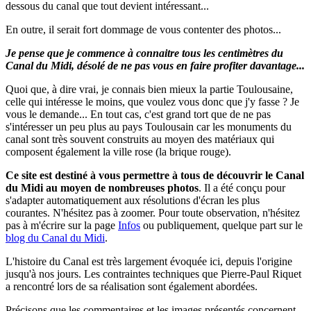
dessous du canal que tout devient intéressant...
En outre, il serait fort dommage de vous contenter des photos...
Je pense que je commence à connaitre tous les centimètres du
Canal du Midi, désolé de ne pas vous en faire profiter davantage...
Quoi que, à dire vrai, je connais bien mieux la partie Toulousaine,
celle qui intéresse le moins, que voulez vous donc que j'y fasse ? Je
vous le demande... En tout cas, c'est grand tort que de ne pas
s'intéresser un peu plus au pays Toulousain car les monuments du
canal sont très souvent construits au moyen des matériaux qui
composent également la ville rose (la brique rouge).
Ce site est destiné à vous permettre à tous de découvrir le Canal
du Midi au moyen de nombreuses photos
.
Il a été conçu pour
s'adapter automatiquement aux résolutions d'écran les plus
courantes. N'hésitez pas à zoomer.
Pour toute observation, n'hésitez
pas à m'écrire sur la page
Infos
ou publiquement, quelque part sur le
blog du Canal du Midi
.
L'histoire du Canal est très largement évoquée ici, depuis l'origine
jusqu'à nos jours. Les contraintes techniques que Pierre-Paul Riquet
a rencontré lors de sa réalisation sont également abordées.
Précisons que les commentaires et les images présentés concernent