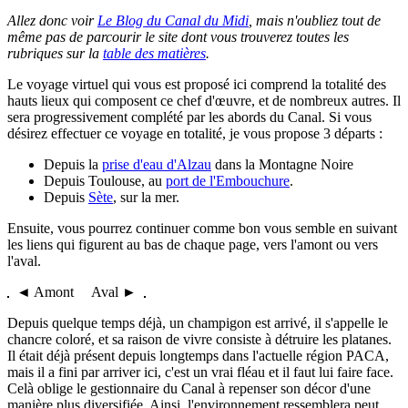
Allez donc voir
Le Blog du Canal du Midi
, mais n'oubliez tout de
même pas de parcourir le site dont vous trouverez toutes les
rubriques sur la
table des matières
.
Le voyage virtuel qui vous est proposé ici comprend la totalité des
hauts lieux qui composent ce chef d'œuvre, et de nombreux autres. Il
sera progressivement complété par les abords du Canal. Si vous
désirez effectuer ce voyage en totalité, je vous propose 3 départs :
Depuis la
prise d'eau d'Alzau
dans la Montagne Noire
Depuis Toulouse, au
port de l'Embouchure
.
Depuis
Sète
, sur la mer.
Ensuite, vous pourrez continuer comme bon vous semble en suivant
les liens qui figurent au bas de chaque page, vers l'amont ou vers
l'aval.
◄ Amont Aval ►
Depuis quelque temps déjà, un champigon est arrivé, il s'appelle le
chancre coloré, et sa raison de vivre consiste à détruire les platanes.
Il était déjà présent depuis longtemps dans l'actuelle région PACA,
mais il a fini par arriver ici, c'est un vrai fléau et il faut lui faire face.
Celà oblige le gestionnaire du Canal à repenser son décor d'une
manière plus diversifiée. Ainsi, l'environnement ressemblera peut