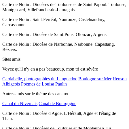
Carte de Nolin : Diocèses de Toulouse et de Saint Papoul. Toulouse,
Montgiscard, Villefranche-de-Lauragais.
Carte de Nolin : Saint-Ferréol, Naurouze, Castelnaudary,
Carcassonne
Carte de Nolin : Diocèse de Saint-Pons. Olonzac, Argens.
Carte de Nolin : Diocèse de Narbonne. Narbonne, Capestang,
Béziers.
Sites amis
Voyez qu'il n'y en a pas beaucoup, mon tri est sévère
Cardabelle, photographies du Languedoc
Boulogne sur Mer
Henson
Albigeois
Poèmes de Louisa Paulin
Autres amis sur le thème des canaux
Canal du Nivernais
Canal de Bourgogne
Carte de Nolin : Diocèse d'Agde. L'Hérault, Agde et l'étang de
Thau.
Carte de Nolin : Diocèses de Toulouse et de Montauban. La