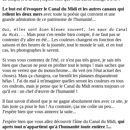
Le but est d'évoquer le Canal du Midi et les autres canaux qui
relient les deux mers
avec toute la poésie qui convient et une
grande admiration de ce patrimoine de l'humanité...
Oui, elles sont bien bleues souvent, les eaux du Canal
Mais pour s'en rendre bien compte, il ne faut pas se
du Midi...
contenter d'y aller en été... Les couleurs changent en fonction des
saisons et des heures de la journée, tout le monde le sait, et en tout
cas, les photographes le savent.
Si vous vous contentez de l'été, ce n'est pas très grave, je sais très
bien que chacun ne peut en profiter tout le temps ! mais sachez que
vous ne verrez que du monochrome... du vert (en l'état actuel des
choses). Mais ça changera, car bientôt les platanes disparaitront
hélas !. J'ai du mal à m'imaginer quelles seront les couleurs en tous
ces endroits, mais je pense que le Canal du Midi restera toujours ce
qu'il est : un chef d'œuvre de l'humanité !
Il faut savoir d'abord que je ne gagne absolument rien avec ce site, je
fais juste ça pour le fun ! Au contraire, çaa me coûte un peu...
J'espère bien que vous aimerez la suite...
J'espère bien que vous allez découvrir l'âme du Canal du Midi,
qui
après tout n'appartient qu'à l'humanité toute entière !...