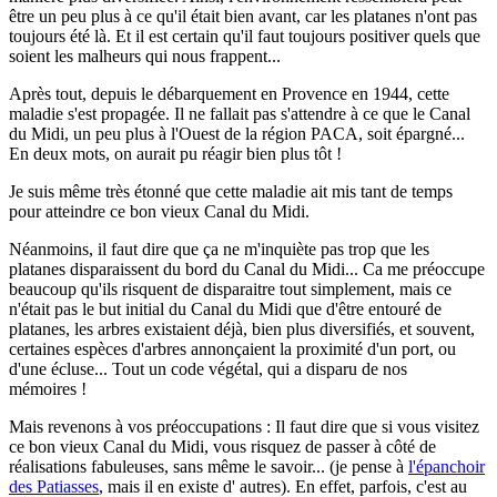
être un peu plus à ce qu'il était bien avant, car les platanes n'ont pas
toujours été là. Et il est certain qu'il faut toujours positiver quels que
soient les malheurs qui nous frappent...
Après tout, depuis le débarquement en Provence en 1944, cette
maladie s'est propagée. Il ne fallait pas s'attendre à ce que le Canal
du Midi, un peu plus à l'Ouest de la région PACA, soit épargné...
En deux mots, on aurait pu réagir bien plus tôt !
Je suis même très étonné que cette maladie ait mis tant de temps
pour atteindre ce bon vieux Canal du Midi.
Néanmoins, il faut dire que ça ne m'inquiète pas trop que les
platanes disparaissent du bord du Canal du Midi... Ca me préoccupe
beaucoup qu'ils risquent de disparaitre tout simplement, mais ce
n'était pas le but initial du Canal du Midi que d'être entouré de
platanes, les arbres existaient déjà, bien plus diversifiés, et souvent,
certaines espèces d'arbres annonçaient la proximité d'un port, ou
d'une écluse... Tout un code végétal, qui a disparu de nos
mémoires !
Mais revenons à vos préoccupations : Il faut dire que si vous visitez
ce bon vieux Canal du Midi, vous risquez de passer à côté de
réalisations fabuleuses, sans même le savoir... (je pense à
l'épanchoir
des Patiasses
, mais il en existe d' autres). En effet, parfois, c'est au