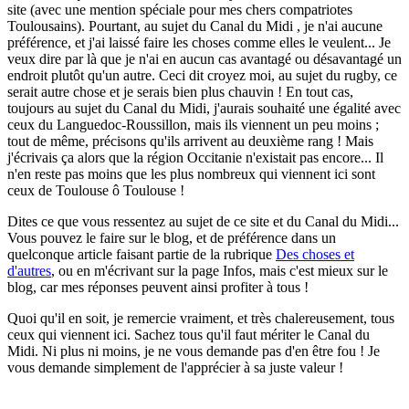
site (avec une mention spéciale pour mes chers compatriotes
Toulousains). Pourtant, au sujet du Canal du Midi , je n'ai aucune
préférence, et j'ai laissé faire les choses comme elles le veulent... Je
veux dire par là que je n'ai en aucun cas avantagé ou désavantagé un
endroit plutôt qu'un autre. Ceci dit croyez moi, au sujet du rugby, ce
serait autre chose et je serais bien plus chauvin ! En tout cas,
toujours au sujet du Canal du Midi, j'aurais souhaité une égalité avec
ceux du Languedoc-Roussillon, mais ils viennent un peu moins ;
tout de même, précisons qu'ils arrivent au deuxième rang ! Mais
j'écrivais ça alors que la région Occitanie n'existait pas encore... Il
n'en reste pas moins que les plus nombreux qui viennent ici sont
ceux de Toulouse ô Toulouse !
Dites ce que vous ressentez au sujet de ce site et du Canal du Midi...
Vous pouvez le faire sur le blog, et de préférence dans un
quelconque article faisant partie de la rubrique
Des choses et
d'autres
, ou en m'écrivant sur la page Infos, mais c'est mieux sur le
blog, car mes réponses peuvent ainsi profiter à tous !
Quoi qu'il en soit, je remercie vraiment, et très chalereusement, tous
ceux qui viennent ici. Sachez tous qu'il faut mériter le Canal du
Midi. Ni plus ni moins, je ne vous demande pas d'en être fou ! Je
vous demande simplement de l'apprécier à sa juste valeur !