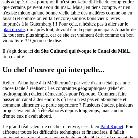
suis adapté. C'est pourquoi il m'est peut-être difficile de comprendre
que certains peuvent avoir du mal... Mais j'en tiens compte, et rien
n'existe mieux qu'une bonne vielle table des matières comme on en
faisait (et comme on en fait encore) sur nos bons vieux livres
imprimés à la Gutemberg !!! Pour cela, n'hésitez pas à aller sur le
plan du site
, qui après tout, devrait être la page principale. A partir de
là, tout sera plus simple, car ce site est vraiment écrit comme un bon
vieux livre !!! Qu'on se le dise...
Il s'agit donc ici
du Site Culturel qui évoque le Canal du Midi...
rien d'autre...
Un chef d'œuvre qui interpelle...
Relier l'Atlantique à la Méditerranée par voie d'eau n'était pas une
chose facile à réaliser : Les contraintes géographiques (relief et
hydrographie) étaient démesurées pour l'époque. Comment faire
passer un canal à des endroits où l'eau n'est pas en abondance et
comment alimenter sa partie supérieure ? Plusieurs études, plusieurs
projets avaient déjà été élaborés depuis longtemps, mais aucun
d'entre eux n'avait abouti.
Le grand réalisateur de ce chef d'œuvre, c'est bien
Paul Riquet
. Pour
affronter toutes les difficultés techniques et financières, il fallait
vraiment y croire et avoir une volonté indéfectible. C'est souvent de