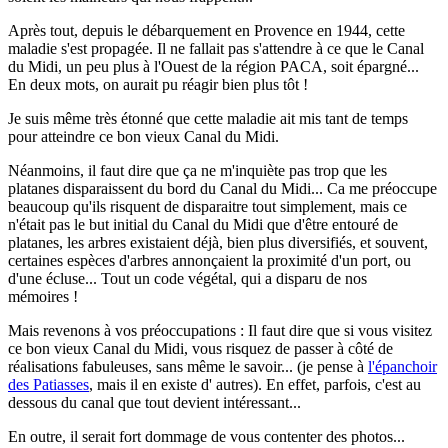
Après tout, depuis le débarquement en Provence en 1944, cette
maladie s'est propagée. Il ne fallait pas s'attendre à ce que le Canal
du Midi, un peu plus à l'Ouest de la région PACA, soit épargné...
En deux mots, on aurait pu réagir bien plus tôt !
Je suis même très étonné que cette maladie ait mis tant de temps
pour atteindre ce bon vieux Canal du Midi.
Néanmoins, il faut dire que ça ne m'inquiète pas trop que les
platanes disparaissent du bord du Canal du Midi... Ca me préoccupe
beaucoup qu'ils risquent de disparaitre tout simplement, mais ce
n'était pas le but initial du Canal du Midi que d'être entouré de
platanes, les arbres existaient déjà, bien plus diversifiés, et souvent,
certaines espèces d'arbres annonçaient la proximité d'un port, ou
d'une écluse... Tout un code végétal, qui a disparu de nos
mémoires !
Mais revenons à vos préoccupations : Il faut dire que si vous visitez
ce bon vieux Canal du Midi, vous risquez de passer à côté de
réalisations fabuleuses, sans même le savoir... (je pense à
l'épanchoir
des Patiasses
, mais il en existe d' autres). En effet, parfois, c'est au
dessous du canal que tout devient intéressant...
En outre, il serait fort dommage de vous contenter des photos...