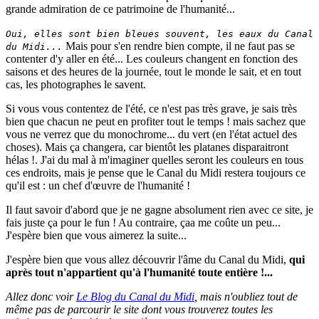
grande admiration de ce patrimoine de l'humanité...
Oui, elles sont bien bleues souvent, les eaux du Canal
Mais pour s'en rendre bien compte, il ne faut pas se
du Midi...
contenter d'y aller en été... Les couleurs changent en fonction des
saisons et des heures de la journée, tout le monde le sait, et en tout
cas, les photographes le savent.
Si vous vous contentez de l'été, ce n'est pas très grave, je sais très
bien que chacun ne peut en profiter tout le temps ! mais sachez que
vous ne verrez que du monochrome... du vert (en l'état actuel des
choses). Mais ça changera, car bientôt les platanes disparaitront
hélas !. J'ai du mal à m'imaginer quelles seront les couleurs en tous
ces endroits, mais je pense que le Canal du Midi restera toujours ce
qu'il est : un chef d'œuvre de l'humanité !
Il faut savoir d'abord que je ne gagne absolument rien avec ce site, je
fais juste ça pour le fun ! Au contraire, çaa me coûte un peu...
J'espère bien que vous aimerez la suite...
J'espère bien que vous allez découvrir l'âme du Canal du Midi,
qui
après tout n'appartient qu'à l'humanité toute entière !...
Allez donc voir
Le Blog du Canal du Midi
, mais n'oubliez tout de
même pas de parcourir le site dont vous trouverez toutes les