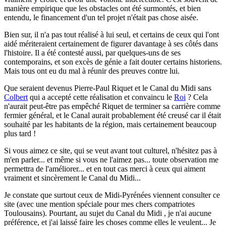
manière empirique que les obstacles ont été surmontés, et bien
entendu, le financement d'un tel projet n'était pas chose aisée.
Bien sur, il n'a pas tout réalisé à lui seul, et certains de ceux qui l'ont
aidé mériteraient certainement de figurer davantage à ses côtés dans
l'histoire. Il a été contesté aussi, par quelques-uns de ses
contemporains, et son excès de génie a fait douter certains historiens.
Mais tous ont eu du mal à réunir des preuves contre lui.
Que seraient devenus Pierre-Paul Riquet et le Canal du Midi sans
Colbert
qui a accepté cette réalisation et convaincu le
Roi
? Cela
n'aurait peut-être pas empêché Riquet de terminer sa carrière comme
fermier général, et le Canal aurait probablement été creusé car il était
souhaité par les habitants de la région, mais certainement beaucoup
plus tard !
Si vous aimez ce site, qui se veut avant tout culturel, n'hésitez pas à
m'en parler...
et même si vous ne l'aimez pas... toute observation me
permettra de l'améliorer... et en tout cas merci à ceux qui aiment
vraiment et sincèrement le Canal du Midi...
Je constate que surtout ceux de Midi-Pyrénées viennent consulter ce
site (avec une mention spéciale pour mes chers compatriotes
Toulousains). Pourtant, au sujet du Canal du Midi , je n'ai aucune
préférence, et j'ai laissé faire les choses comme elles le veulent... Je