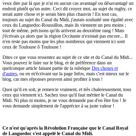
veux dire par là que je n'ai en aucun cas avantagé ou désavantagé un
endroit plutôt qu'un autre. Ceci dit croyez moi, au sujet du rugby, ce
serait autre chose et je serais bien plus chauvin ! En tout cas,
toujours au sujet du Canal du Midi, j'aurais souhaité une égalité avec
ceux du Languedoc-Roussillon, mais ils viennent un peu moins ;
tout de même, précisons qu'ils arrivent au deuxième rang ! Mais
j'écrivais ça alors que la région Occitanie n'existait pas encore... Il
n'en reste pas moins que les plus nombreux qui viennent ici sont
ceux de Toulouse ô Toulouse !
Dites ce que vous ressentez au sujet de ce site et du Canal du Midi...
Vous pouvez le faire sur le blog, et de préférence dans un
quelconque article faisant partie de la rubrique
Des choses et
d'autres
, ou en m'écrivant sur la page Infos, mais c'est mieux sur le
blog, car mes réponses peuvent ainsi profiter à tous !
Quoi qu'il en soit, je remercie vraiment, et très chalereusement, tous
ceux qui viennent ici. Sachez tous qu'il faut mériter le Canal du
Midi. Ni plus ni moins, je ne vous demande pas d'en être fou ! Je
vous demande simplement de l'apprécier à sa juste valeur !
Ce n'est qu'après la Révolution Française que le Canal Royal
de Languedoc s'est appelé le Canal du Midi.