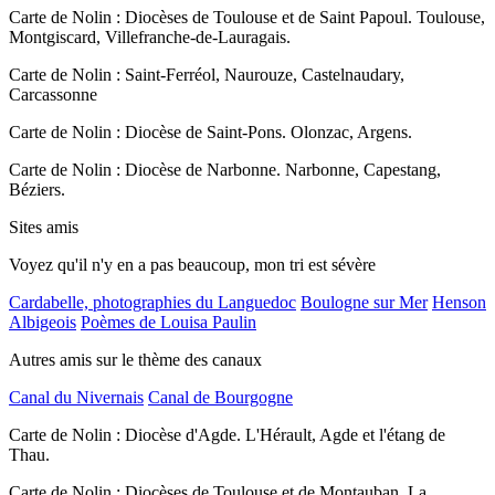
Carte de Nolin : Diocèses de Toulouse et de Saint Papoul. Toulouse,
Montgiscard, Villefranche-de-Lauragais.
Carte de Nolin : Saint-Ferréol, Naurouze, Castelnaudary,
Carcassonne
Carte de Nolin : Diocèse de Saint-Pons. Olonzac, Argens.
Carte de Nolin : Diocèse de Narbonne. Narbonne, Capestang,
Béziers.
Sites amis
Voyez qu'il n'y en a pas beaucoup, mon tri est sévère
Cardabelle, photographies du Languedoc
Boulogne sur Mer
Henson
Albigeois
Poèmes de Louisa Paulin
Autres amis sur le thème des canaux
Canal du Nivernais
Canal de Bourgogne
Carte de Nolin : Diocèse d'Agde. L'Hérault, Agde et l'étang de
Thau.
Carte de Nolin : Diocèses de Toulouse et de Montauban. La