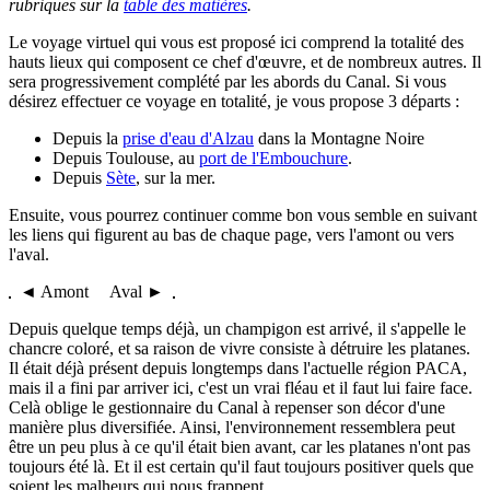
rubriques sur la
table des matières
.
Le voyage virtuel qui vous est proposé ici comprend la totalité des
hauts lieux qui composent ce chef d'œuvre, et de nombreux autres. Il
sera progressivement complété par les abords du Canal. Si vous
désirez effectuer ce voyage en totalité, je vous propose 3 départs :
Depuis la
prise d'eau d'Alzau
dans la Montagne Noire
Depuis Toulouse, au
port de l'Embouchure
.
Depuis
Sète
, sur la mer.
Ensuite, vous pourrez continuer comme bon vous semble en suivant
les liens qui figurent au bas de chaque page, vers l'amont ou vers
l'aval.
◄ Amont Aval ►
Depuis quelque temps déjà, un champigon est arrivé, il s'appelle le
chancre coloré, et sa raison de vivre consiste à détruire les platanes.
Il était déjà présent depuis longtemps dans l'actuelle région PACA,
mais il a fini par arriver ici, c'est un vrai fléau et il faut lui faire face.
Celà oblige le gestionnaire du Canal à repenser son décor d'une
manière plus diversifiée. Ainsi, l'environnement ressemblera peut
être un peu plus à ce qu'il était bien avant, car les platanes n'ont pas
toujours été là. Et il est certain qu'il faut toujours positiver quels que
soient les malheurs qui nous frappent...