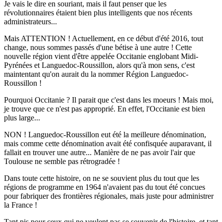
Je vais le dire en souriant, mais il faut penser que les
révolutionnaires étaient bien plus intelligents que nos récents
administrateurs...
Mais ATTENTION ! Actuellement, en ce début d'été 2016, tout
change, nous sommes passés d'une bétise à une autre ! Cette
nouvelle région vient d'être appelée Occitanie englobant Midi-
Pyrénées et Languedoc-Roussillon, alors qu'à mon sens, c'est
maintentant qu'on aurait du la nommer Région Languedoc-
Roussillon !
Pourquoi Occitanie ? Il parait que c'est dans les moeurs ! Mais moi,
je trouve que ce n'est pas approprié. En effet, l'Occitanie est bien
plus large...
NON ! Languedoc-Roussillon eut été la meilleure dénomination,
mais comme cette dénomination avait été confisquée auparavant, il
fallait en trouver une autre... Manière de ne pas avoir l'air que
Toulouse ne semble pas rétrogradée !
Dans toute cette histoire, on ne se souvient plus du tout que les
régions de programme en 1964 n'avaient pas du tout été concues
pour fabriquer des frontières régionales, mais juste pour administrer
la France !
Tant pis pour ceux qui ne veulent pas se souvenir de l'histoire, et tant