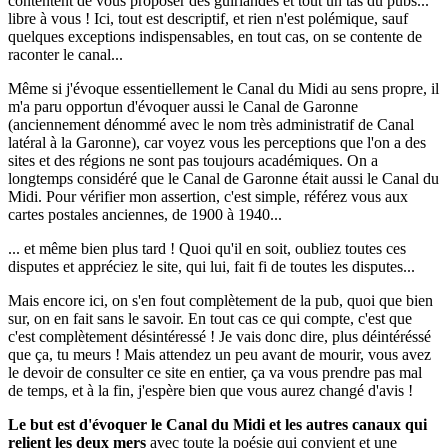
contentent de vous proposer des guirlandes et tout un tas du pubs...
libre à vous ! Ici, tout est descriptif, et rien n'est polémique, sauf
quelques exceptions indispensables, en tout cas, on se contente de
raconter le canal...
Même si j'évoque essentiellement le Canal du Midi au sens propre, il
m'a paru opportun d'évoquer aussi le Canal de Garonne
(anciennement dénommé avec le nom très administratif de Canal
latéral à la Garonne), car voyez vous les perceptions que l'on a des
sites et des régions ne sont pas toujours académiques. On a
longtemps considéré que le Canal de Garonne était aussi le Canal du
Midi. Pour vérifier mon assertion, c'est simple, référez vous aux
cartes postales anciennes, de 1900 à 1940...
... et même bien plus tard ! Quoi qu'il en soit, oubliez toutes ces
disputes et appréciez le site, qui lui, fait fi de toutes les disputes...
Mais encore ici, on s'en fout complètement de la pub, quoi que bien
sur, on en fait sans le savoir. En tout cas ce qui compte, c'est que
c'est complètement désintéressé ! Je vais donc dire, plus déintéréssé
que ça, tu meurs ! Mais attendez un peu avant de mourir, vous avez
le devoir de consulter ce site en entier, ça va vous prendre pas mal
de temps, et à la fin, j'espère bien que vous aurez changé d'avis !
Le but est d'évoquer le Canal du Midi et les autres canaux qui
relient les deux mers
avec toute la poésie qui convient et une