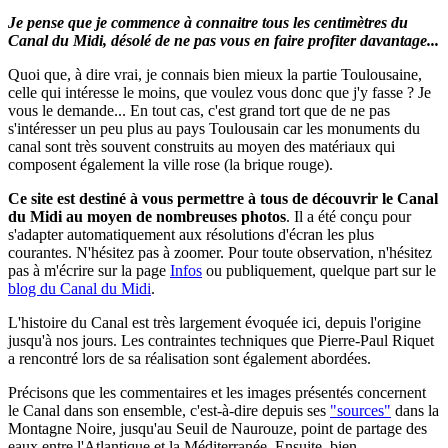
Je pense que je commence à connaitre tous les centimètres du
Canal du Midi, désolé de ne pas vous en faire profiter davantage...
Quoi que, à dire vrai, je connais bien mieux la partie Toulousaine,
celle qui intéresse le moins, que voulez vous donc que j'y fasse ? Je
vous le demande... En tout cas, c'est grand tort que de ne pas
s'intéresser un peu plus au pays Toulousain car les monuments du
canal sont très souvent construits au moyen des matériaux qui
composent également la ville rose (la brique rouge).
Ce site est destiné à vous permettre à tous de découvrir le Canal
du Midi au moyen de nombreuses photos
.
Il a été conçu pour
s'adapter automatiquement aux résolutions d'écran les plus
courantes. N'hésitez pas à zoomer.
Pour toute observation, n'hésitez
pas à m'écrire sur la page
Infos
ou publiquement, quelque part sur le
blog du Canal du Midi
.
L'histoire du Canal est très largement évoquée ici, depuis l'origine
jusqu'à nos jours. Les contraintes techniques que Pierre-Paul Riquet
a rencontré lors de sa réalisation sont également abordées.
Précisons que les commentaires et les images présentés concernent
le Canal dans son ensemble, c'est-à-dire depuis ses
"sources"
dans la
Montagne Noire, jusqu'au Seuil de Naurouze, point de partage des
eaux entre l'Atlantique et la Méditerranée. Ensuite, bien