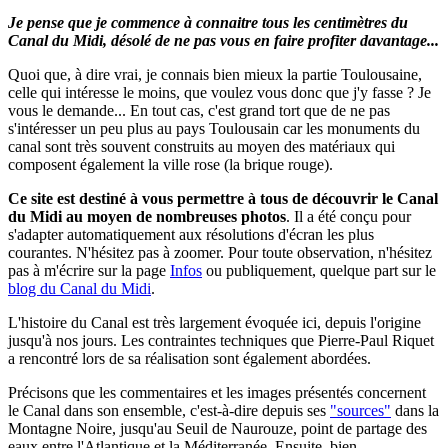
Je pense que je commence à connaitre tous les centimètres du
Canal du Midi, désolé de ne pas vous en faire profiter davantage...
Quoi que, à dire vrai, je connais bien mieux la partie Toulousaine,
celle qui intéresse le moins, que voulez vous donc que j'y fasse ? Je
vous le demande... En tout cas, c'est grand tort que de ne pas
s'intéresser un peu plus au pays Toulousain car les monuments du
canal sont très souvent construits au moyen des matériaux qui
composent également la ville rose (la brique rouge).
Ce site est destiné à vous permettre à tous de découvrir le Canal
du Midi au moyen de nombreuses photos
.
Il a été conçu pour
s'adapter automatiquement aux résolutions d'écran les plus
courantes. N'hésitez pas à zoomer.
Pour toute observation, n'hésitez
pas à m'écrire sur la page
Infos
ou publiquement, quelque part sur le
blog du Canal du Midi
.
L'histoire du Canal est très largement évoquée ici, depuis l'origine
jusqu'à nos jours. Les contraintes techniques que Pierre-Paul Riquet
a rencontré lors de sa réalisation sont également abordées.
Précisons que les commentaires et les images présentés concernent
le Canal dans son ensemble, c'est-à-dire depuis ses
"sources"
dans la
Montagne Noire, jusqu'au Seuil de Naurouze, point de partage des
eaux entre l'Atlantique et la Méditerranée. Ensuite, bien