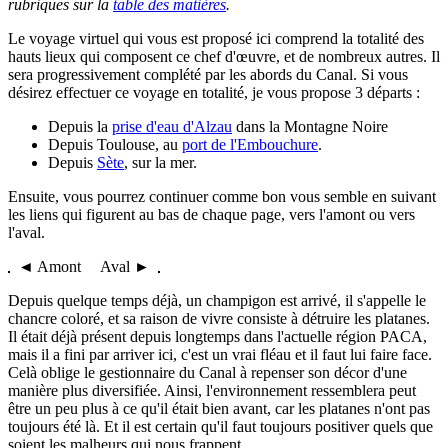
rubriques sur la
table des matières
.
Le voyage virtuel qui vous est proposé ici comprend la totalité des
hauts lieux qui composent ce chef d'œuvre, et de nombreux autres. Il
sera progressivement complété par les abords du Canal. Si vous
désirez effectuer ce voyage en totalité, je vous propose 3 départs :
Depuis la
prise d'eau d'Alzau
dans la Montagne Noire
Depuis Toulouse, au
port de l'Embouchure
.
Depuis
Sète
, sur la mer.
Ensuite, vous pourrez continuer comme bon vous semble en suivant
les liens qui figurent au bas de chaque page, vers l'amont ou vers
l'aval.
◄ Amont Aval ►
Depuis quelque temps déjà, un champigon est arrivé, il s'appelle le
chancre coloré, et sa raison de vivre consiste à détruire les platanes.
Il était déjà présent depuis longtemps dans l'actuelle région PACA,
mais il a fini par arriver ici, c'est un vrai fléau et il faut lui faire face.
Celà oblige le gestionnaire du Canal à repenser son décor d'une
manière plus diversifiée. Ainsi, l'environnement ressemblera peut
être un peu plus à ce qu'il était bien avant, car les platanes n'ont pas
toujours été là. Et il est certain qu'il faut toujours positiver quels que
soient les malheurs qui nous frappent...