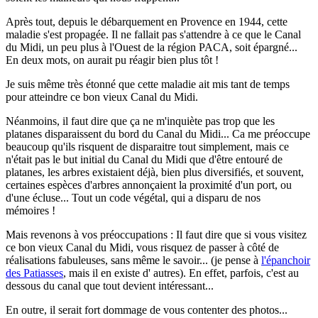
Après tout, depuis le débarquement en Provence en 1944, cette
maladie s'est propagée. Il ne fallait pas s'attendre à ce que le Canal
du Midi, un peu plus à l'Ouest de la région PACA, soit épargné...
En deux mots, on aurait pu réagir bien plus tôt !
Je suis même très étonné que cette maladie ait mis tant de temps
pour atteindre ce bon vieux Canal du Midi.
Néanmoins, il faut dire que ça ne m'inquiète pas trop que les
platanes disparaissent du bord du Canal du Midi... Ca me préoccupe
beaucoup qu'ils risquent de disparaitre tout simplement, mais ce
n'était pas le but initial du Canal du Midi que d'être entouré de
platanes, les arbres existaient déjà, bien plus diversifiés, et souvent,
certaines espèces d'arbres annonçaient la proximité d'un port, ou
d'une écluse... Tout un code végétal, qui a disparu de nos
mémoires !
Mais revenons à vos préoccupations : Il faut dire que si vous visitez
ce bon vieux Canal du Midi, vous risquez de passer à côté de
réalisations fabuleuses, sans même le savoir... (je pense à
l'épanchoir
des Patiasses
, mais il en existe d' autres). En effet, parfois, c'est au
dessous du canal que tout devient intéressant...
En outre, il serait fort dommage de vous contenter des photos...