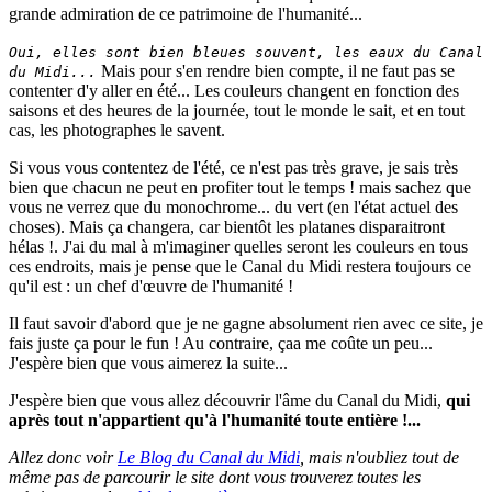
grande admiration de ce patrimoine de l'humanité...
Oui, elles sont bien bleues souvent, les eaux du Canal
Mais pour s'en rendre bien compte, il ne faut pas se
du Midi...
contenter d'y aller en été... Les couleurs changent en fonction des
saisons et des heures de la journée, tout le monde le sait, et en tout
cas, les photographes le savent.
Si vous vous contentez de l'été, ce n'est pas très grave, je sais très
bien que chacun ne peut en profiter tout le temps ! mais sachez que
vous ne verrez que du monochrome... du vert (en l'état actuel des
choses). Mais ça changera, car bientôt les platanes disparaitront
hélas !. J'ai du mal à m'imaginer quelles seront les couleurs en tous
ces endroits, mais je pense que le Canal du Midi restera toujours ce
qu'il est : un chef d'œuvre de l'humanité !
Il faut savoir d'abord que je ne gagne absolument rien avec ce site, je
fais juste ça pour le fun ! Au contraire, çaa me coûte un peu...
J'espère bien que vous aimerez la suite...
J'espère bien que vous allez découvrir l'âme du Canal du Midi,
qui
après tout n'appartient qu'à l'humanité toute entière !...
Allez donc voir
Le Blog du Canal du Midi
, mais n'oubliez tout de
même pas de parcourir le site dont vous trouverez toutes les