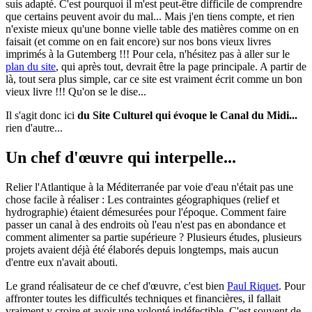
suis adapté. C'est pourquoi il m'est peut-être difficile de comprendre
que certains peuvent avoir du mal... Mais j'en tiens compte, et rien
n'existe mieux qu'une bonne vielle table des matières comme on en
faisait (et comme on en fait encore) sur nos bons vieux livres
imprimés à la Gutemberg !!! Pour cela, n'hésitez pas à aller sur le
plan du site
, qui après tout, devrait être la page principale. A partir de
là, tout sera plus simple, car ce site est vraiment écrit comme un bon
vieux livre !!! Qu'on se le dise...
Il s'agit donc ici
du Site Culturel qui évoque le Canal du Midi...
rien d'autre...
Un chef d'œuvre qui interpelle...
Relier l'Atlantique à la Méditerranée par voie d'eau n'était pas une
chose facile à réaliser : Les contraintes géographiques (relief et
hydrographie) étaient démesurées pour l'époque. Comment faire
passer un canal à des endroits où l'eau n'est pas en abondance et
comment alimenter sa partie supérieure ? Plusieurs études, plusieurs
projets avaient déjà été élaborés depuis longtemps, mais aucun
d'entre eux n'avait abouti.
Le grand réalisateur de ce chef d'œuvre, c'est bien
Paul Riquet
. Pour
affronter toutes les difficultés techniques et financières, il fallait
vraiment y croire et avoir une volonté indéfectible. C'est souvent de