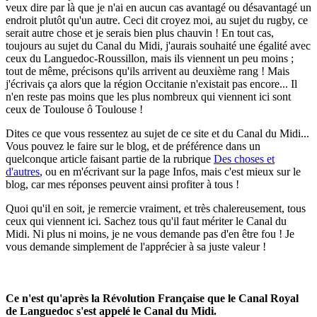
veux dire par là que je n'ai en aucun cas avantagé ou désavantagé un
endroit plutôt qu'un autre. Ceci dit croyez moi, au sujet du rugby, ce
serait autre chose et je serais bien plus chauvin ! En tout cas,
toujours au sujet du Canal du Midi, j'aurais souhaité une égalité avec
ceux du Languedoc-Roussillon, mais ils viennent un peu moins ;
tout de même, précisons qu'ils arrivent au deuxième rang ! Mais
j'écrivais ça alors que la région Occitanie n'existait pas encore... Il
n'en reste pas moins que les plus nombreux qui viennent ici sont
ceux de Toulouse ô Toulouse !
Dites ce que vous ressentez au sujet de ce site et du Canal du Midi...
Vous pouvez le faire sur le blog, et de préférence dans un
quelconque article faisant partie de la rubrique
Des choses et
d'autres
, ou en m'écrivant sur la page Infos, mais c'est mieux sur le
blog, car mes réponses peuvent ainsi profiter à tous !
Quoi qu'il en soit, je remercie vraiment, et très chalereusement, tous
ceux qui viennent ici. Sachez tous qu'il faut mériter le Canal du
Midi. Ni plus ni moins, je ne vous demande pas d'en être fou ! Je
vous demande simplement de l'apprécier à sa juste valeur !
Ce n'est qu'après la Révolution Française que le Canal Royal
de Languedoc s'est appelé le Canal du Midi.