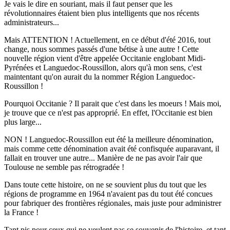
Je vais le dire en souriant, mais il faut penser que les
révolutionnaires étaient bien plus intelligents que nos récents
administrateurs...
Mais ATTENTION ! Actuellement, en ce début d'été 2016, tout
change, nous sommes passés d'une bétise à une autre ! Cette
nouvelle région vient d'être appelée Occitanie englobant Midi-
Pyrénées et Languedoc-Roussillon, alors qu'à mon sens, c'est
maintentant qu'on aurait du la nommer Région Languedoc-
Roussillon !
Pourquoi Occitanie ? Il parait que c'est dans les moeurs ! Mais moi,
je trouve que ce n'est pas approprié. En effet, l'Occitanie est bien
plus large...
NON ! Languedoc-Roussillon eut été la meilleure dénomination,
mais comme cette dénomination avait été confisquée auparavant, il
fallait en trouver une autre... Manière de ne pas avoir l'air que
Toulouse ne semble pas rétrogradée !
Dans toute cette histoire, on ne se souvient plus du tout que les
régions de programme en 1964 n'avaient pas du tout été concues
pour fabriquer des frontières régionales, mais juste pour administrer
la France !
Tant pis pour ceux qui ne veulent pas se souvenir de l'histoire, et tant