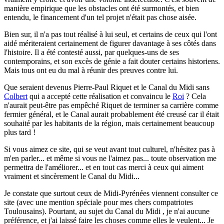
manière empirique que les obstacles ont été surmontés, et bien
entendu, le financement d'un tel projet n'était pas chose aisée.
Bien sur, il n'a pas tout réalisé à lui seul, et certains de ceux qui l'ont
aidé mériteraient certainement de figurer davantage à ses côtés dans
l'histoire. Il a été contesté aussi, par quelques-uns de ses
contemporains, et son excès de génie a fait douter certains historiens.
Mais tous ont eu du mal à réunir des preuves contre lui.
Que seraient devenus Pierre-Paul Riquet et le Canal du Midi sans
Colbert
qui a accepté cette réalisation et convaincu le
Roi
? Cela
n'aurait peut-être pas empêché Riquet de terminer sa carrière comme
fermier général, et le Canal aurait probablement été creusé car il était
souhaité par les habitants de la région, mais certainement beaucoup
plus tard !
Si vous aimez ce site, qui se veut avant tout culturel, n'hésitez pas à
m'en parler...
et même si vous ne l'aimez pas... toute observation me
permettra de l'améliorer... et en tout cas merci à ceux qui aiment
vraiment et sincèrement le Canal du Midi...
Je constate que surtout ceux de Midi-Pyrénées viennent consulter ce
site (avec une mention spéciale pour mes chers compatriotes
Toulousains). Pourtant, au sujet du Canal du Midi , je n'ai aucune
préférence, et j'ai laissé faire les choses comme elles le veulent... Je