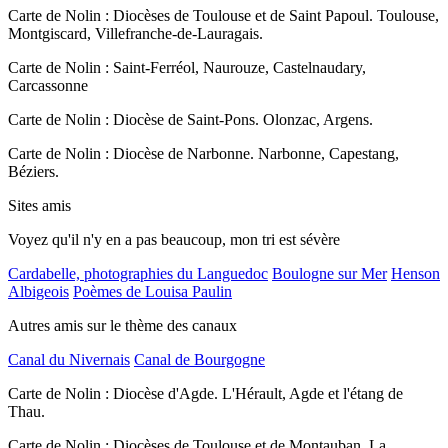
Carte de Nolin : Diocèses de Toulouse et de Saint Papoul. Toulouse,
Montgiscard, Villefranche-de-Lauragais.
Carte de Nolin : Saint-Ferréol, Naurouze, Castelnaudary,
Carcassonne
Carte de Nolin : Diocèse de Saint-Pons. Olonzac, Argens.
Carte de Nolin : Diocèse de Narbonne. Narbonne, Capestang,
Béziers.
Sites amis
Voyez qu'il n'y en a pas beaucoup, mon tri est sévère
Cardabelle, photographies du Languedoc
Boulogne sur Mer
Henson
Albigeois
Poèmes de Louisa Paulin
Autres amis sur le thème des canaux
Canal du Nivernais
Canal de Bourgogne
Carte de Nolin : Diocèse d'Agde. L'Hérault, Agde et l'étang de
Thau.
Carte de Nolin : Diocèses de Toulouse et de Montauban. La