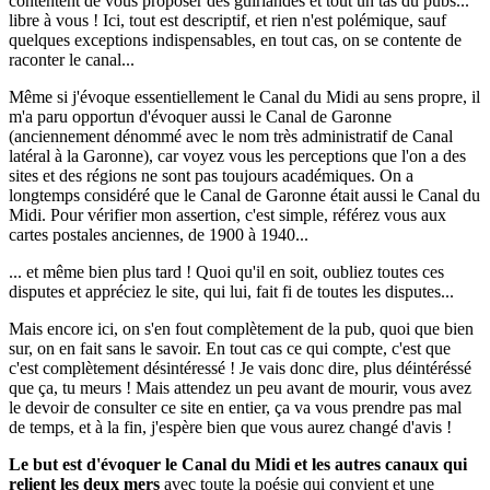
contentent de vous proposer des guirlandes et tout un tas du pubs...
libre à vous ! Ici, tout est descriptif, et rien n'est polémique, sauf
quelques exceptions indispensables, en tout cas, on se contente de
raconter le canal...
Même si j'évoque essentiellement le Canal du Midi au sens propre, il
m'a paru opportun d'évoquer aussi le Canal de Garonne
(anciennement dénommé avec le nom très administratif de Canal
latéral à la Garonne), car voyez vous les perceptions que l'on a des
sites et des régions ne sont pas toujours académiques. On a
longtemps considéré que le Canal de Garonne était aussi le Canal du
Midi. Pour vérifier mon assertion, c'est simple, référez vous aux
cartes postales anciennes, de 1900 à 1940...
... et même bien plus tard ! Quoi qu'il en soit, oubliez toutes ces
disputes et appréciez le site, qui lui, fait fi de toutes les disputes...
Mais encore ici, on s'en fout complètement de la pub, quoi que bien
sur, on en fait sans le savoir. En tout cas ce qui compte, c'est que
c'est complètement désintéressé ! Je vais donc dire, plus déintéréssé
que ça, tu meurs ! Mais attendez un peu avant de mourir, vous avez
le devoir de consulter ce site en entier, ça va vous prendre pas mal
de temps, et à la fin, j'espère bien que vous aurez changé d'avis !
Le but est d'évoquer le Canal du Midi et les autres canaux qui
relient les deux mers
avec toute la poésie qui convient et une