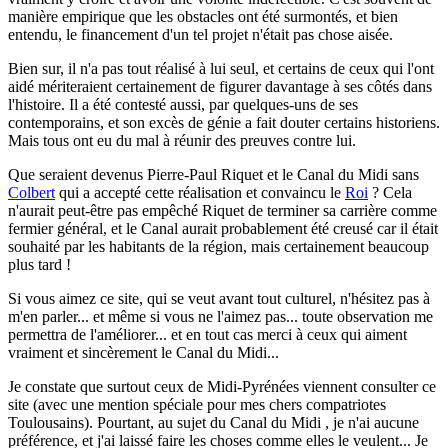
manière empirique que les obstacles ont été surmontés, et bien
entendu, le financement d'un tel projet n'était pas chose aisée.
Bien sur, il n'a pas tout réalisé à lui seul, et certains de ceux qui l'ont
aidé mériteraient certainement de figurer davantage à ses côtés dans
l'histoire. Il a été contesté aussi, par quelques-uns de ses
contemporains, et son excès de génie a fait douter certains historiens.
Mais tous ont eu du mal à réunir des preuves contre lui.
Que seraient devenus Pierre-Paul Riquet et le Canal du Midi sans
Colbert
qui a accepté cette réalisation et convaincu le
Roi
? Cela
n'aurait peut-être pas empêché Riquet de terminer sa carrière comme
fermier général, et le Canal aurait probablement été creusé car il était
souhaité par les habitants de la région, mais certainement beaucoup
plus tard !
Si vous aimez ce site, qui se veut avant tout culturel, n'hésitez pas à
m'en parler...
et même si vous ne l'aimez pas... toute observation me
permettra de l'améliorer... et en tout cas merci à ceux qui aiment
vraiment et sincèrement le Canal du Midi...
Je constate que surtout ceux de Midi-Pyrénées viennent consulter ce
site (avec une mention spéciale pour mes chers compatriotes
Toulousains). Pourtant, au sujet du Canal du Midi , je n'ai aucune
préférence, et j'ai laissé faire les choses comme elles le veulent... Je