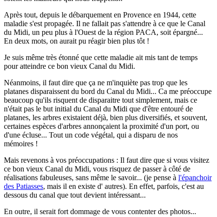
Après tout, depuis le débarquement en Provence en 1944, cette
maladie s'est propagée. Il ne fallait pas s'attendre à ce que le Canal
du Midi, un peu plus à l'Ouest de la région PACA, soit épargné...
En deux mots, on aurait pu réagir bien plus tôt !
Je suis même très étonné que cette maladie ait mis tant de temps
pour atteindre ce bon vieux Canal du Midi.
Néanmoins, il faut dire que ça ne m'inquiète pas trop que les
platanes disparaissent du bord du Canal du Midi... Ca me préoccupe
beaucoup qu'ils risquent de disparaitre tout simplement, mais ce
n'était pas le but initial du Canal du Midi que d'être entouré de
platanes, les arbres existaient déjà, bien plus diversifiés, et souvent,
certaines espèces d'arbres annonçaient la proximité d'un port, ou
d'une écluse... Tout un code végétal, qui a disparu de nos
mémoires !
Mais revenons à vos préoccupations : Il faut dire que si vous visitez
ce bon vieux Canal du Midi, vous risquez de passer à côté de
réalisations fabuleuses, sans même le savoir... (je pense à
l'épanchoir
des Patiasses
, mais il en existe d' autres). En effet, parfois, c'est au
dessous du canal que tout devient intéressant...
En outre, il serait fort dommage de vous contenter des photos...