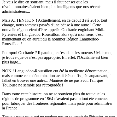
Je vais le dire en souriant, mais il faut penser que les
révolutionnaires étaient bien plus intelligents que nos récents
administrateurs...
Mais ATTENTION ! Actuellement, en ce début d'été 2016, tout
change, nous sommes passés d'une bétise à une autre ! Cette
nouvelle région vient d'être appelée Occitanie englobant Midi-
Pyrénées et Languedoc-Roussillon, alors qu'à mon sens, c'est
maintentant qu'on aurait du la nommer Région Languedoc-
Roussillon !
Pourquoi Occitanie ? Il parait que c'est dans les moeurs ! Mais moi,
je trouve que ce n'est pas approprié. En effet, l'Occitanie est bien
plus large...
NON ! Languedoc-Roussillon eut été la meilleure dénomination,
mais comme cette dénomination avait été confisquée auparavant, il
fallait en trouver une autre... Manière de ne pas avoir l'air que
Toulouse ne semble pas rétrogradée !
Dans toute cette histoire, on ne se souvient plus du tout que les
régions de programme en 1964 n'avaient pas du tout été concues
pour fabriquer des frontières régionales, mais juste pour administrer
la France !
Tant pis pour ceux qui ne veulent pas se souvenir de l'histoire, et tant