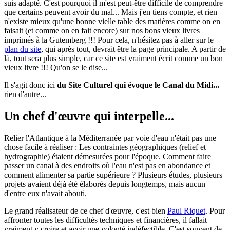
suis adapté. C'est pourquoi il m'est peut-être difficile de comprendre
que certains peuvent avoir du mal... Mais j'en tiens compte, et rien
n'existe mieux qu'une bonne vielle table des matières comme on en
faisait (et comme on en fait encore) sur nos bons vieux livres
imprimés à la Gutemberg !!! Pour cela, n'hésitez pas à aller sur le
plan du site
, qui après tout, devrait être la page principale. A partir de
là, tout sera plus simple, car ce site est vraiment écrit comme un bon
vieux livre !!! Qu'on se le dise...
Il s'agit donc ici
du Site Culturel qui évoque le Canal du Midi...
rien d'autre...
Un chef d'œuvre qui interpelle...
Relier l'Atlantique à la Méditerranée par voie d'eau n'était pas une
chose facile à réaliser : Les contraintes géographiques (relief et
hydrographie) étaient démesurées pour l'époque. Comment faire
passer un canal à des endroits où l'eau n'est pas en abondance et
comment alimenter sa partie supérieure ? Plusieurs études, plusieurs
projets avaient déjà été élaborés depuis longtemps, mais aucun
d'entre eux n'avait abouti.
Le grand réalisateur de ce chef d'œuvre, c'est bien
Paul Riquet
. Pour
affronter toutes les difficultés techniques et financières, il fallait
vraiment y croire et avoir une volonté indéfectible. C'est souvent de