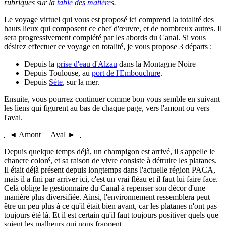
rubriques sur la
table des matières
.
Le voyage virtuel qui vous est proposé ici comprend la totalité des
hauts lieux qui composent ce chef d'œuvre, et de nombreux autres. Il
sera progressivement complété par les abords du Canal. Si vous
désirez effectuer ce voyage en totalité, je vous propose 3 départs :
Depuis la
prise d'eau d'Alzau
dans la Montagne Noire
Depuis Toulouse, au
port de l'Embouchure
.
Depuis
Sète
, sur la mer.
Ensuite, vous pourrez continuer comme bon vous semble en suivant
les liens qui figurent au bas de chaque page, vers l'amont ou vers
l'aval.
◄ Amont Aval ►
Depuis quelque temps déjà, un champigon est arrivé, il s'appelle le
chancre coloré, et sa raison de vivre consiste à détruire les platanes.
Il était déjà présent depuis longtemps dans l'actuelle région PACA,
mais il a fini par arriver ici, c'est un vrai fléau et il faut lui faire face.
Celà oblige le gestionnaire du Canal à repenser son décor d'une
manière plus diversifiée. Ainsi, l'environnement ressemblera peut
être un peu plus à ce qu'il était bien avant, car les platanes n'ont pas
toujours été là. Et il est certain qu'il faut toujours positiver quels que
soient les malheurs qui nous frappent...