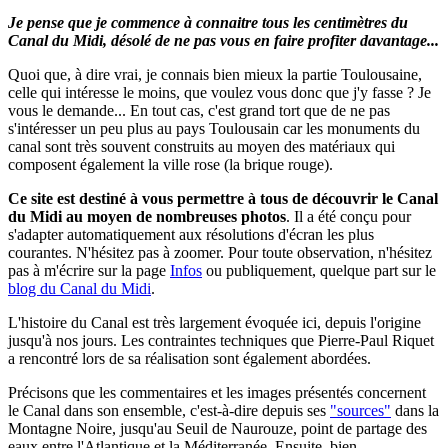
Je pense que je commence à connaitre tous les centimètres du
Canal du Midi, désolé de ne pas vous en faire profiter davantage...
Quoi que, à dire vrai, je connais bien mieux la partie Toulousaine,
celle qui intéresse le moins, que voulez vous donc que j'y fasse ? Je
vous le demande... En tout cas, c'est grand tort que de ne pas
s'intéresser un peu plus au pays Toulousain car les monuments du
canal sont très souvent construits au moyen des matériaux qui
composent également la ville rose (la brique rouge).
Ce site est destiné à vous permettre à tous de découvrir le Canal
du Midi au moyen de nombreuses photos
.
Il a été conçu pour
s'adapter automatiquement aux résolutions d'écran les plus
courantes. N'hésitez pas à zoomer.
Pour toute observation, n'hésitez
pas à m'écrire sur la page
Infos
ou publiquement, quelque part sur le
blog du Canal du Midi
.
L'histoire du Canal est très largement évoquée ici, depuis l'origine
jusqu'à nos jours. Les contraintes techniques que Pierre-Paul Riquet
a rencontré lors de sa réalisation sont également abordées.
Précisons que les commentaires et les images présentés concernent
le Canal dans son ensemble, c'est-à-dire depuis ses
"sources"
dans la
Montagne Noire, jusqu'au Seuil de Naurouze, point de partage des
eaux entre l'Atlantique et la Méditerranée. Ensuite, bien