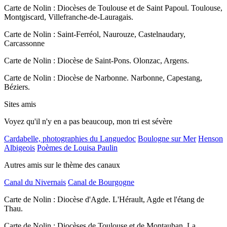
Carte de Nolin : Diocèses de Toulouse et de Saint Papoul. Toulouse,
Montgiscard, Villefranche-de-Lauragais.
Carte de Nolin : Saint-Ferréol, Naurouze, Castelnaudary,
Carcassonne
Carte de Nolin : Diocèse de Saint-Pons. Olonzac, Argens.
Carte de Nolin : Diocèse de Narbonne. Narbonne, Capestang,
Béziers.
Sites amis
Voyez qu'il n'y en a pas beaucoup, mon tri est sévère
Cardabelle, photographies du Languedoc
Boulogne sur Mer
Henson
Albigeois
Poèmes de Louisa Paulin
Autres amis sur le thème des canaux
Canal du Nivernais
Canal de Bourgogne
Carte de Nolin : Diocèse d'Agde. L'Hérault, Agde et l'étang de
Thau.
Carte de Nolin : Diocèses de Toulouse et de Montauban. La