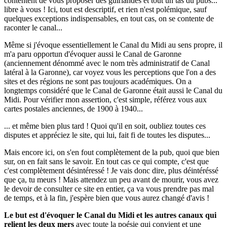
contentent de vous proposer des guirlandes et tout un tas du pubs...
libre à vous ! Ici, tout est descriptif, et rien n'est polémique, sauf
quelques exceptions indispensables, en tout cas, on se contente de
raconter le canal...
Même si j'évoque essentiellement le Canal du Midi au sens propre, il
m'a paru opportun d'évoquer aussi le Canal de Garonne
(anciennement dénommé avec le nom très administratif de Canal
latéral à la Garonne), car voyez vous les perceptions que l'on a des
sites et des régions ne sont pas toujours académiques. On a
longtemps considéré que le Canal de Garonne était aussi le Canal du
Midi. Pour vérifier mon assertion, c'est simple, référez vous aux
cartes postales anciennes, de 1900 à 1940...
... et même bien plus tard ! Quoi qu'il en soit, oubliez toutes ces
disputes et appréciez le site, qui lui, fait fi de toutes les disputes...
Mais encore ici, on s'en fout complètement de la pub, quoi que bien
sur, on en fait sans le savoir. En tout cas ce qui compte, c'est que
c'est complètement désintéressé ! Je vais donc dire, plus déintéréssé
que ça, tu meurs ! Mais attendez un peu avant de mourir, vous avez
le devoir de consulter ce site en entier, ça va vous prendre pas mal
de temps, et à la fin, j'espère bien que vous aurez changé d'avis !
Le but est d'évoquer le Canal du Midi et les autres canaux qui
relient les deux mers
avec toute la poésie qui convient et une