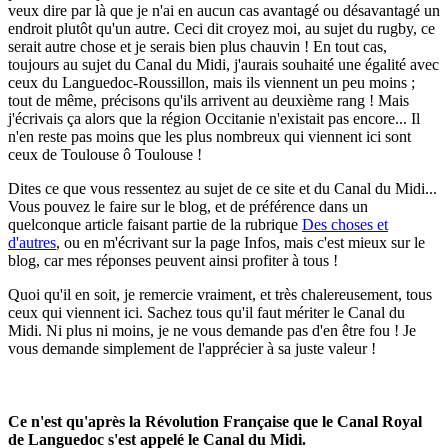
veux dire par là que je n'ai en aucun cas avantagé ou désavantagé un
endroit plutôt qu'un autre. Ceci dit croyez moi, au sujet du rugby, ce
serait autre chose et je serais bien plus chauvin ! En tout cas,
toujours au sujet du Canal du Midi, j'aurais souhaité une égalité avec
ceux du Languedoc-Roussillon, mais ils viennent un peu moins ;
tout de même, précisons qu'ils arrivent au deuxième rang ! Mais
j'écrivais ça alors que la région Occitanie n'existait pas encore... Il
n'en reste pas moins que les plus nombreux qui viennent ici sont
ceux de Toulouse ô Toulouse !
Dites ce que vous ressentez au sujet de ce site et du Canal du Midi...
Vous pouvez le faire sur le blog, et de préférence dans un
quelconque article faisant partie de la rubrique
Des choses et
d'autres
, ou en m'écrivant sur la page Infos, mais c'est mieux sur le
blog, car mes réponses peuvent ainsi profiter à tous !
Quoi qu'il en soit, je remercie vraiment, et très chalereusement, tous
ceux qui viennent ici. Sachez tous qu'il faut mériter le Canal du
Midi. Ni plus ni moins, je ne vous demande pas d'en être fou ! Je
vous demande simplement de l'apprécier à sa juste valeur !
Ce n'est qu'après la Révolution Française que le Canal Royal
de Languedoc s'est appelé le Canal du Midi.