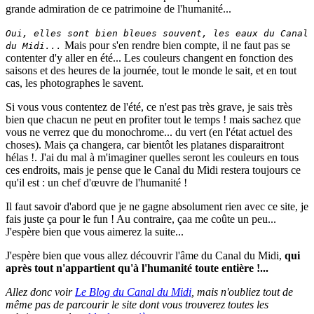
grande admiration de ce patrimoine de l'humanité...
Oui, elles sont bien bleues souvent, les eaux du Canal
Mais pour s'en rendre bien compte, il ne faut pas se
du Midi...
contenter d'y aller en été... Les couleurs changent en fonction des
saisons et des heures de la journée, tout le monde le sait, et en tout
cas, les photographes le savent.
Si vous vous contentez de l'été, ce n'est pas très grave, je sais très
bien que chacun ne peut en profiter tout le temps ! mais sachez que
vous ne verrez que du monochrome... du vert (en l'état actuel des
choses). Mais ça changera, car bientôt les platanes disparaitront
hélas !. J'ai du mal à m'imaginer quelles seront les couleurs en tous
ces endroits, mais je pense que le Canal du Midi restera toujours ce
qu'il est : un chef d'œuvre de l'humanité !
Il faut savoir d'abord que je ne gagne absolument rien avec ce site, je
fais juste ça pour le fun ! Au contraire, çaa me coûte un peu...
J'espère bien que vous aimerez la suite...
J'espère bien que vous allez découvrir l'âme du Canal du Midi,
qui
après tout n'appartient qu'à l'humanité toute entière !...
Allez donc voir
Le Blog du Canal du Midi
, mais n'oubliez tout de
même pas de parcourir le site dont vous trouverez toutes les