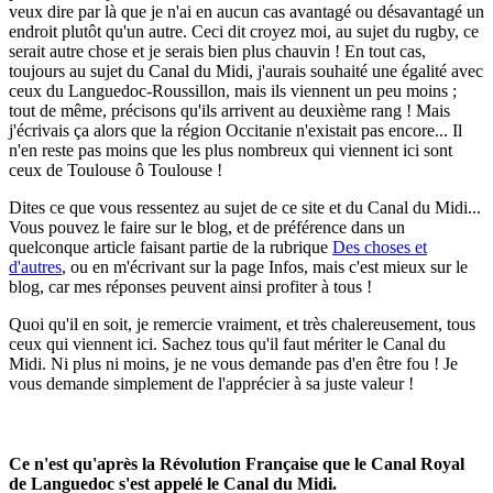
veux dire par là que je n'ai en aucun cas avantagé ou désavantagé un
endroit plutôt qu'un autre. Ceci dit croyez moi, au sujet du rugby, ce
serait autre chose et je serais bien plus chauvin ! En tout cas,
toujours au sujet du Canal du Midi, j'aurais souhaité une égalité avec
ceux du Languedoc-Roussillon, mais ils viennent un peu moins ;
tout de même, précisons qu'ils arrivent au deuxième rang ! Mais
j'écrivais ça alors que la région Occitanie n'existait pas encore... Il
n'en reste pas moins que les plus nombreux qui viennent ici sont
ceux de Toulouse ô Toulouse !
Dites ce que vous ressentez au sujet de ce site et du Canal du Midi...
Vous pouvez le faire sur le blog, et de préférence dans un
quelconque article faisant partie de la rubrique
Des choses et
d'autres
, ou en m'écrivant sur la page Infos, mais c'est mieux sur le
blog, car mes réponses peuvent ainsi profiter à tous !
Quoi qu'il en soit, je remercie vraiment, et très chalereusement, tous
ceux qui viennent ici. Sachez tous qu'il faut mériter le Canal du
Midi. Ni plus ni moins, je ne vous demande pas d'en être fou ! Je
vous demande simplement de l'apprécier à sa juste valeur !
Ce n'est qu'après la Révolution Française que le Canal Royal
de Languedoc s'est appelé le Canal du Midi.