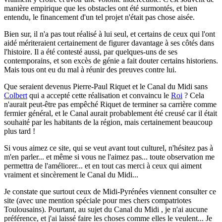
manière empirique que les obstacles ont été surmontés, et bien
entendu, le financement d'un tel projet n'était pas chose aisée.
Bien sur, il n'a pas tout réalisé à lui seul, et certains de ceux qui l'ont
aidé mériteraient certainement de figurer davantage à ses côtés dans
l'histoire. Il a été contesté aussi, par quelques-uns de ses
contemporains, et son excès de génie a fait douter certains historiens.
Mais tous ont eu du mal à réunir des preuves contre lui.
Que seraient devenus Pierre-Paul Riquet et le Canal du Midi sans
Colbert
qui a accepté cette réalisation et convaincu le
Roi
? Cela
n'aurait peut-être pas empêché Riquet de terminer sa carrière comme
fermier général, et le Canal aurait probablement été creusé car il était
souhaité par les habitants de la région, mais certainement beaucoup
plus tard !
Si vous aimez ce site, qui se veut avant tout culturel, n'hésitez pas à
m'en parler...
et même si vous ne l'aimez pas... toute observation me
permettra de l'améliorer... et en tout cas merci à ceux qui aiment
vraiment et sincèrement le Canal du Midi...
Je constate que surtout ceux de Midi-Pyrénées viennent consulter ce
site (avec une mention spéciale pour mes chers compatriotes
Toulousains). Pourtant, au sujet du Canal du Midi , je n'ai aucune
préférence, et j'ai laissé faire les choses comme elles le veulent... Je