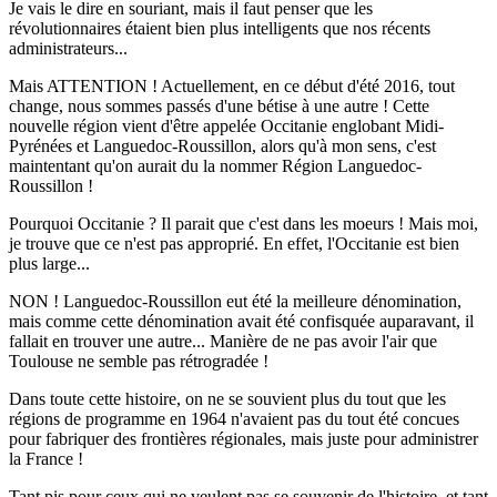
Je vais le dire en souriant, mais il faut penser que les
révolutionnaires étaient bien plus intelligents que nos récents
administrateurs...
Mais ATTENTION ! Actuellement, en ce début d'été 2016, tout
change, nous sommes passés d'une bétise à une autre ! Cette
nouvelle région vient d'être appelée Occitanie englobant Midi-
Pyrénées et Languedoc-Roussillon, alors qu'à mon sens, c'est
maintentant qu'on aurait du la nommer Région Languedoc-
Roussillon !
Pourquoi Occitanie ? Il parait que c'est dans les moeurs ! Mais moi,
je trouve que ce n'est pas approprié. En effet, l'Occitanie est bien
plus large...
NON ! Languedoc-Roussillon eut été la meilleure dénomination,
mais comme cette dénomination avait été confisquée auparavant, il
fallait en trouver une autre... Manière de ne pas avoir l'air que
Toulouse ne semble pas rétrogradée !
Dans toute cette histoire, on ne se souvient plus du tout que les
régions de programme en 1964 n'avaient pas du tout été concues
pour fabriquer des frontières régionales, mais juste pour administrer
la France !
Tant pis pour ceux qui ne veulent pas se souvenir de l'histoire, et tant