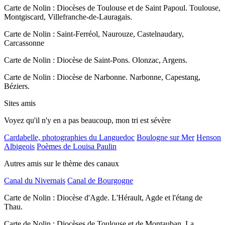
Carte de Nolin : Diocèses de Toulouse et de Saint Papoul. Toulouse,
Montgiscard, Villefranche-de-Lauragais.
Carte de Nolin : Saint-Ferréol, Naurouze, Castelnaudary,
Carcassonne
Carte de Nolin : Diocèse de Saint-Pons. Olonzac, Argens.
Carte de Nolin : Diocèse de Narbonne. Narbonne, Capestang,
Béziers.
Sites amis
Voyez qu'il n'y en a pas beaucoup, mon tri est sévère
Cardabelle, photographies du Languedoc
Boulogne sur Mer
Henson
Albigeois
Poèmes de Louisa Paulin
Autres amis sur le thème des canaux
Canal du Nivernais
Canal de Bourgogne
Carte de Nolin : Diocèse d'Agde. L'Hérault, Agde et l'étang de
Thau.
Carte de Nolin : Diocèses de Toulouse et de Montauban. La