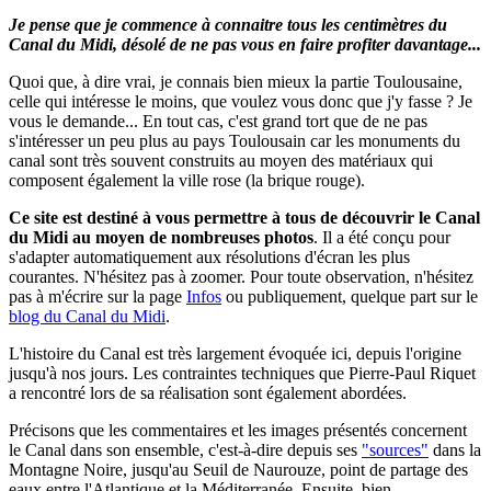
Je pense que je commence à connaitre tous les centimètres du
Canal du Midi, désolé de ne pas vous en faire profiter davantage...
Quoi que, à dire vrai, je connais bien mieux la partie Toulousaine,
celle qui intéresse le moins, que voulez vous donc que j'y fasse ? Je
vous le demande... En tout cas, c'est grand tort que de ne pas
s'intéresser un peu plus au pays Toulousain car les monuments du
canal sont très souvent construits au moyen des matériaux qui
composent également la ville rose (la brique rouge).
Ce site est destiné à vous permettre à tous de découvrir le Canal
du Midi au moyen de nombreuses photos
.
Il a été conçu pour
s'adapter automatiquement aux résolutions d'écran les plus
courantes. N'hésitez pas à zoomer.
Pour toute observation, n'hésitez
pas à m'écrire sur la page
Infos
ou publiquement, quelque part sur le
blog du Canal du Midi
.
L'histoire du Canal est très largement évoquée ici, depuis l'origine
jusqu'à nos jours. Les contraintes techniques que Pierre-Paul Riquet
a rencontré lors de sa réalisation sont également abordées.
Précisons que les commentaires et les images présentés concernent
le Canal dans son ensemble, c'est-à-dire depuis ses
"sources"
dans la
Montagne Noire, jusqu'au Seuil de Naurouze, point de partage des
eaux entre l'Atlantique et la Méditerranée. Ensuite, bien