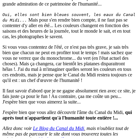
grande admiration de ce patrimoine de l'humanité...
Oui, elles sont bien bleues souvent, les eaux du Canal
Mais pour s'en rendre bien compte, il ne faut pas se
du Midi...
contenter d'y aller en été... Les couleurs changent en fonction des
saisons et des heures de la journée, tout le monde le sait, et en tout
cas, les photographes le savent.
Si vous vous contentez de l'été, ce n'est pas très grave, je sais très
bien que chacun ne peut en profiter tout le temps ! mais sachez que
vous ne verrez que du monochrome... du vert (en l'état actuel des
choses). Mais ça changera, car bientôt les platanes disparaitront
hélas !. J'ai du mal à m'imaginer quelles seront les couleurs en tous
ces endroits, mais je pense que le Canal du Midi restera toujours ce
qu'il est : un chef d'œuvre de l'humanité !
Il faut savoir d'abord que je ne gagne absolument rien avec ce site, je
fais juste ça pour le fun ! Au contraire, çaa me coûte un peu...
J'espère bien que vous aimerez la suite...
J'espère bien que vous allez découvrir l'âme du Canal du Midi,
qui
après tout n'appartient qu'à l'humanité toute entière !...
Allez donc voir
Le Blog du Canal du Midi
, mais n'oubliez tout de
même pas de parcourir le site dont vous trouverez toutes les