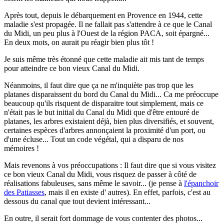
Après tout, depuis le débarquement en Provence en 1944, cette
maladie s'est propagée. Il ne fallait pas s'attendre à ce que le Canal
du Midi, un peu plus à l'Ouest de la région PACA, soit épargné...
En deux mots, on aurait pu réagir bien plus tôt !
Je suis même très étonné que cette maladie ait mis tant de temps
pour atteindre ce bon vieux Canal du Midi.
Néanmoins, il faut dire que ça ne m'inquiète pas trop que les
platanes disparaissent du bord du Canal du Midi... Ca me préoccupe
beaucoup qu'ils risquent de disparaitre tout simplement, mais ce
n'était pas le but initial du Canal du Midi que d'être entouré de
platanes, les arbres existaient déjà, bien plus diversifiés, et souvent,
certaines espèces d'arbres annonçaient la proximité d'un port, ou
d'une écluse... Tout un code végétal, qui a disparu de nos
mémoires !
Mais revenons à vos préoccupations : Il faut dire que si vous visitez
ce bon vieux Canal du Midi, vous risquez de passer à côté de
réalisations fabuleuses, sans même le savoir... (je pense à
l'épanchoir
des Patiasses
, mais il en existe d' autres). En effet, parfois, c'est au
dessous du canal que tout devient intéressant...
En outre, il serait fort dommage de vous contenter des photos...