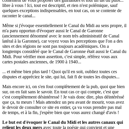
contentent de vous proposer des guirlandes et tout un tas du pubs...
libre à vous ! Ici, tout est descriptif, et rien n'est polémique, sauf
quelques exceptions indispensables, en tout cas, on se contente de
raconter le canal...
Même si j'évoque essentiellement le Canal du Midi au sens propre, il
m'a paru opportun d'évoquer aussi le Canal de Garonne
(anciennement dénommé avec le nom très administratif de Canal
latéral à la Garonne), car voyez vous les perceptions que l'on a des
sites et des régions ne sont pas toujours académiques. On a
longtemps considéré que le Canal de Garonne était aussi le Canal du
Midi. Pour vérifier mon assertion, c'est simple, référez vous aux
cartes postales anciennes, de 1900 à 1940...
... et même bien plus tard ! Quoi qu'il en soit, oubliez toutes ces
disputes et appréciez le site, qui lui, fait fi de toutes les disputes...
Mais encore ici, on s'en fout complètement de la pub, quoi que bien
sur, on en fait sans le savoir. En tout cas ce qui compte, c'est que
c'est complètement désintéressé ! Je vais donc dire, plus déintéréssé
que ça, tu meurs ! Mais attendez un peu avant de mourir, vous avez
le devoir de consulter ce site en entier, ça va vous prendre pas mal
de temps, et à la fin, j'espère bien que vous aurez changé d'avis !
Le but est d'évoquer le Canal du Midi et les autres canaux qui
relient les deux mers
avec toute la poésie qui convient et une