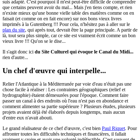
suis adapté. C'est pourquoi il m'est peut-être difficile de comprendre
que certains peuvent avoir du mal... Mais j'en tiens compte, et rien
n'existe mieux qu'une bonne vielle table des matières comme on en
faisait (et comme on en fait encore) sur nos bons vieux livres
imprimés à la Gutemberg !!! Pour cela, n'hésitez pas à aller sur le
plan du site
, qui après tout, devrait être la page principale. A partir de
là, tout sera plus simple, car ce site est vraiment écrit comme un bon
vieux livre !!! Qu'on se le dise...
Il s'agit donc ici
du Site Culturel qui évoque le Canal du Midi...
rien d'autre...
Un chef d'œuvre qui interpelle...
Relier l'Atlantique à la Méditerranée par voie d'eau n'était pas une
chose facile à réaliser : Les contraintes géographiques (relief et
hydrographie) étaient démesurées pour l'époque. Comment faire
passer un canal à des endroits où l'eau n'est pas en abondance et
comment alimenter sa partie supérieure ? Plusieurs études, plusieurs
projets avaient déjà été élaborés depuis longtemps, mais aucun
d'entre eux n'avait abouti.
Le grand réalisateur de ce chef d'œuvre, c'est bien
Paul Riquet
. Pour
affronter toutes les difficultés techniques et financières, il fallait
vraiment y croire et avoir une volonté indéfectible. C'est souvent de