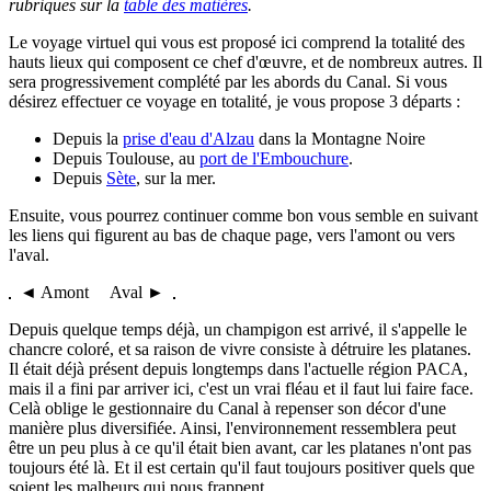
rubriques sur la
table des matières
.
Le voyage virtuel qui vous est proposé ici comprend la totalité des
hauts lieux qui composent ce chef d'œuvre, et de nombreux autres. Il
sera progressivement complété par les abords du Canal. Si vous
désirez effectuer ce voyage en totalité, je vous propose 3 départs :
Depuis la
prise d'eau d'Alzau
dans la Montagne Noire
Depuis Toulouse, au
port de l'Embouchure
.
Depuis
Sète
, sur la mer.
Ensuite, vous pourrez continuer comme bon vous semble en suivant
les liens qui figurent au bas de chaque page, vers l'amont ou vers
l'aval.
◄ Amont Aval ►
Depuis quelque temps déjà, un champigon est arrivé, il s'appelle le
chancre coloré, et sa raison de vivre consiste à détruire les platanes.
Il était déjà présent depuis longtemps dans l'actuelle région PACA,
mais il a fini par arriver ici, c'est un vrai fléau et il faut lui faire face.
Celà oblige le gestionnaire du Canal à repenser son décor d'une
manière plus diversifiée. Ainsi, l'environnement ressemblera peut
être un peu plus à ce qu'il était bien avant, car les platanes n'ont pas
toujours été là. Et il est certain qu'il faut toujours positiver quels que
soient les malheurs qui nous frappent...