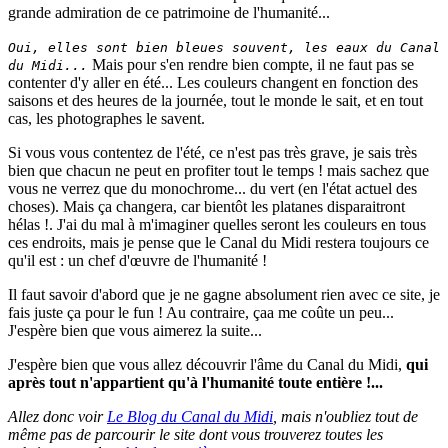
grande admiration de ce patrimoine de l'humanité...
Oui, elles sont bien bleues souvent, les eaux du Canal
Mais pour s'en rendre bien compte, il ne faut pas se
du Midi...
contenter d'y aller en été... Les couleurs changent en fonction des
saisons et des heures de la journée, tout le monde le sait, et en tout
cas, les photographes le savent.
Si vous vous contentez de l'été, ce n'est pas très grave, je sais très
bien que chacun ne peut en profiter tout le temps ! mais sachez que
vous ne verrez que du monochrome... du vert (en l'état actuel des
choses). Mais ça changera, car bientôt les platanes disparaitront
hélas !. J'ai du mal à m'imaginer quelles seront les couleurs en tous
ces endroits, mais je pense que le Canal du Midi restera toujours ce
qu'il est : un chef d'œuvre de l'humanité !
Il faut savoir d'abord que je ne gagne absolument rien avec ce site, je
fais juste ça pour le fun ! Au contraire, çaa me coûte un peu...
J'espère bien que vous aimerez la suite...
J'espère bien que vous allez découvrir l'âme du Canal du Midi,
qui
après tout n'appartient qu'à l'humanité toute entière !...
Allez donc voir
Le Blog du Canal du Midi
, mais n'oubliez tout de
même pas de parcourir le site dont vous trouverez toutes les