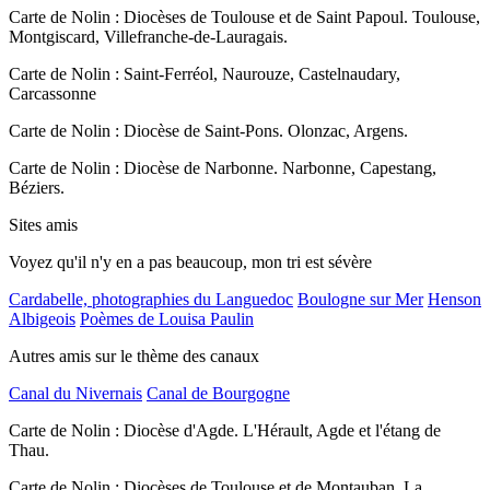
Carte de Nolin : Diocèses de Toulouse et de Saint Papoul. Toulouse,
Montgiscard, Villefranche-de-Lauragais.
Carte de Nolin : Saint-Ferréol, Naurouze, Castelnaudary,
Carcassonne
Carte de Nolin : Diocèse de Saint-Pons. Olonzac, Argens.
Carte de Nolin : Diocèse de Narbonne. Narbonne, Capestang,
Béziers.
Sites amis
Voyez qu'il n'y en a pas beaucoup, mon tri est sévère
Cardabelle, photographies du Languedoc
Boulogne sur Mer
Henson
Albigeois
Poèmes de Louisa Paulin
Autres amis sur le thème des canaux
Canal du Nivernais
Canal de Bourgogne
Carte de Nolin : Diocèse d'Agde. L'Hérault, Agde et l'étang de
Thau.
Carte de Nolin : Diocèses de Toulouse et de Montauban. La