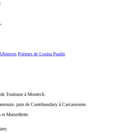
e
.
Albigeois
Poèmes de Louisa Paulin
 de Toulouse à Montech.
aurouze, puis de Castelnaudary à Carcassonne.
et Marseillette.