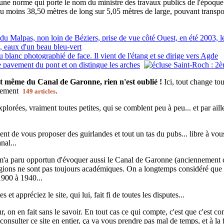
 d'une norme qui porte le nom du ministre des travaux publics de l'époqu
'au moins 38,50 mètres de long sur 5,05 mètres de large, pouvant transp
t même du Canal de Garonne, rien n'est oublié !
Ici, tout change to
ctement
.
149 articles
plorées, vraiment toutes petites, qui se comblent peu à peu... et par ail
nt de vous proposer des guirlandes et tout un tas du pubs... libre à vous !
nal...
 m'a paru opportun d'évoquer aussi le Canal de Garonne (anciennement d
régions ne sont pas toujours académiques. On a longtemps considéré que 
1900 à 1940...
 et appréciez le site, qui lui, fait fi de toutes les disputes...
 on en fait sans le savoir. En tout cas ce qui compte, c'est que c'est co
nsulter ce site en entier, ça va vous prendre pas mal de temps, et à la 