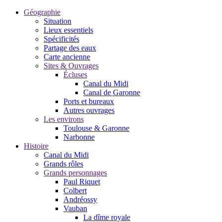
Géographie
Situation
Lieux essentiels
Spécificités
Partage des eaux
Carte ancienne
Sites & Ouvrages
Écluses
Canal du Midi
Canal de Garonne
Ports et bureaux
Autres ouvrages
Les environs
Toulouse & Garonne
Narbonne
Histoire
Canal du Midi
Grands rôles
Grands personnages
Paul Riquet
Colbert
Andréossy
Vauban
La dîme royale