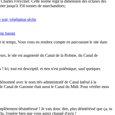
e Charles Freycinet. Cette norme régit la dimension des écluses des
orter jusqu'à 350 tonnes de marchandises;
ut le temps, Vous vous en rendrez compte en parcourant le site dans
leurs, le site est augmenté du Canal de la Robine, du Canal de
 Ici, tout est descriptif, et rien n'est polémique, sauf quelques
énommé avec le nom très administratif de Canal latéral à la
le Canal de Garonne était aussi le Canal du Midi. Pour vérifier mon
mplètement désintéressé ! Je vais donc dire, plus déintéréssé que ça, tu
fin, j'espère bien que vous aurez changé d'avis !