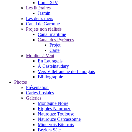
Louis XIV
Les littéraires
Jasmin
Les deux mers
Canal de Garonne
Projets non réalisés
Canal maritime
Canal des Pyrénées
Projet
Carte
Moulins à Vent
En Lauragais
À Castelnaudary
Vers Villefranche de Lauragais
Bibliographie
Photos
Présentation
Cartes Postales
Galeries
Montagne Noire
Rigoles Naurouze
Naurouze Toulouse
Naurouze Carcassonne
Minervois Biterrois
Béziers Sète