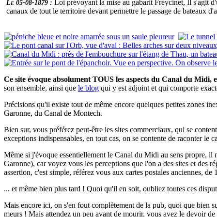
Loi prévoyant la mise au gabarit Freycinet, Il s'agit
Le 05-08-1879 :
canaux de tout le territoire devant permettre le passage de bateaux d
Ce site évoque absolument TOUS les aspects du Canal du Midi, e
son ensemble, ainsi que
le blog
qui y est adjoint et qui comporte exa
Précisions qu'il existe tout de même encore quelques petites zones inex
Garonne, du Canal de Montech.
Bien sur, vous préférez peut-être les sites commerciaux, qui se contente
exceptions indispensables, en tout cas, on se contente de raconter le ca
Même si j'évoque essentiellement le Canal du Midi au sens propre, il
Garonne), car voyez vous les perceptions que l'on a des sites et des 
assertion, c'est simple, référez vous aux cartes postales anciennes, de 
... et même bien plus tard ! Quoi qu'il en soit, oubliez toutes ces disputes
Mais encore ici, on s'en fout complètement de la pub, quoi que bien sur,
meurs ! Mais attendez un peu avant de mourir, vous avez le devoir de co