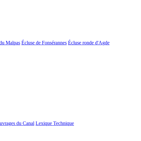
du Malpas
Écluse de Fonsérannes
Écluse ronde d'Agde
uvrages du Canal
Lexique Technique