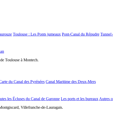
aurouze
Toulouse : Les Ponts jumeaux
Pont-Canal du Répudre
Tunnel 
lan
 de Toulouse à Montech.
Carte du Canal des Pyrénées
Canal Maritime des Deux-Mers
utes les Écluses du Canal de Garonne
Les ports et les bureaux
Autres o
Montgiscard, Villefranche-de-Lauragais.