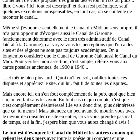
contentent de vous proposer des guirlandes et tout un tas du pubs...
libre à vous ! Ici, tout est descriptif, et rien n'est polémique, sauf
quelques exceptions indispensables, en tout cas, on se contente de
raconter le canal...
Même si j'évoque essentiellement le Canal du Midi au sens propre, il
m'a paru opportun d'évoquer aussi le Canal de Garonne
(anciennement dénommé avec le nom très administratif de Canal
latéral à la Garonne), car voyez vous les perceptions que l'on a des
sites et des régions ne sont pas toujours académiques. On a
longtemps considéré que le Canal de Garonne était aussi le Canal du
Midi. Pour vérifier mon assertion, c'est simple, référez vous aux
cartes postales anciennes, de 1900 à 1940...
... et même bien plus tard ! Quoi qu'il en soit, oubliez toutes ces
disputes et appréciez le site, qui lui, fait fi de toutes les disputes...
Mais encore ici, on s'en fout complètement de la pub, quoi que bien
sur, on en fait sans le savoir. En tout cas ce qui compte, c'est que
c'est complètement désintéressé ! Je vais donc dire, plus déintéréssé
que ça, tu meurs ! Mais attendez un peu avant de mourir, vous avez
le devoir de consulter ce site en entier, ça va vous prendre pas mal
de temps, et à la fin, j'espère bien que vous aurez changé d'avis !
Le but est d'évoquer le Canal du Midi et les autres canaux qui
relient les deux mers
avec toute la poésie qui convient et une