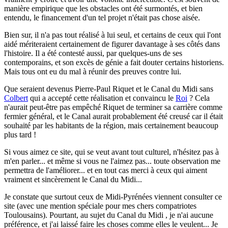
manière empirique que les obstacles ont été surmontés, et bien
entendu, le financement d'un tel projet n'était pas chose aisée.
Bien sur, il n'a pas tout réalisé à lui seul, et certains de ceux qui l'ont
aidé mériteraient certainement de figurer davantage à ses côtés dans
l'histoire. Il a été contesté aussi, par quelques-uns de ses
contemporains, et son excès de génie a fait douter certains historiens.
Mais tous ont eu du mal à réunir des preuves contre lui.
Que seraient devenus Pierre-Paul Riquet et le Canal du Midi sans
Colbert
qui a accepté cette réalisation et convaincu le
Roi
? Cela
n'aurait peut-être pas empêché Riquet de terminer sa carrière comme
fermier général, et le Canal aurait probablement été creusé car il était
souhaité par les habitants de la région, mais certainement beaucoup
plus tard !
Si vous aimez ce site, qui se veut avant tout culturel, n'hésitez pas à
m'en parler...
et même si vous ne l'aimez pas... toute observation me
permettra de l'améliorer... et en tout cas merci à ceux qui aiment
vraiment et sincèrement le Canal du Midi...
Je constate que surtout ceux de Midi-Pyrénées viennent consulter ce
site (avec une mention spéciale pour mes chers compatriotes
Toulousains). Pourtant, au sujet du Canal du Midi , je n'ai aucune
préférence, et j'ai laissé faire les choses comme elles le veulent... Je