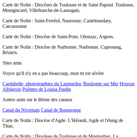
Carte de Nolin : Diocèses de Toulouse et de Saint Papoul. Toulouse,
Montgiscard, Villefranche-de-Lauragais.
Carte de Nolin : Saint-Ferréol, Naurouze, Castelnaudary,
Carcassonne
Carte de Nolin : Diocèse de Saint-Pons. Olonzac, Argens.
Carte de Nolin : Diocèse de Narbonne. Narbonne, Capestang,
Béziers.
Sites amis
Voyez qu'il n'y en a pas beaucoup, mon tri est sévère
Cardabelle, photographies du Languedoc
Boulogne sur Mer
Henson
Albigeois
Poèmes de Louisa Paulin
Autres amis sur le thème des canaux
Canal du Nivernais
Canal de Bourgogne
Carte de Nolin : Diocèse d'Agde. L'Hérault, Agde et l'étang de
Thau.
Carte de Nolin : Diocèses de Toulouse et de Montauban. La