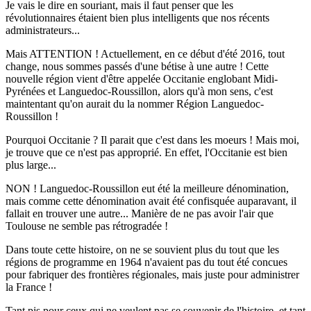
Je vais le dire en souriant, mais il faut penser que les
révolutionnaires étaient bien plus intelligents que nos récents
administrateurs...
Mais ATTENTION ! Actuellement, en ce début d'été 2016, tout
change, nous sommes passés d'une bétise à une autre ! Cette
nouvelle région vient d'être appelée Occitanie englobant Midi-
Pyrénées et Languedoc-Roussillon, alors qu'à mon sens, c'est
maintentant qu'on aurait du la nommer Région Languedoc-
Roussillon !
Pourquoi Occitanie ? Il parait que c'est dans les moeurs ! Mais moi,
je trouve que ce n'est pas approprié. En effet, l'Occitanie est bien
plus large...
NON ! Languedoc-Roussillon eut été la meilleure dénomination,
mais comme cette dénomination avait été confisquée auparavant, il
fallait en trouver une autre... Manière de ne pas avoir l'air que
Toulouse ne semble pas rétrogradée !
Dans toute cette histoire, on ne se souvient plus du tout que les
régions de programme en 1964 n'avaient pas du tout été concues
pour fabriquer des frontières régionales, mais juste pour administrer
la France !
Tant pis pour ceux qui ne veulent pas se souvenir de l'histoire, et tant