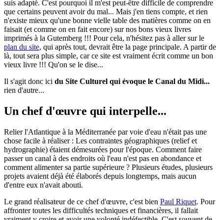
suis adapté. C'est pourquoi il m'est peut-être difficile de comprendre
que certains peuvent avoir du mal... Mais j'en tiens compte, et rien
n'existe mieux qu'une bonne vielle table des matières comme on en
faisait (et comme on en fait encore) sur nos bons vieux livres
imprimés à la Gutemberg !!! Pour cela, n'hésitez pas à aller sur le
plan du site
, qui après tout, devrait être la page principale. A partir de
là, tout sera plus simple, car ce site est vraiment écrit comme un bon
vieux livre !!! Qu'on se le dise...
Il s'agit donc ici
du Site Culturel qui évoque le Canal du Midi...
rien d'autre...
Un chef d'œuvre qui interpelle...
Relier l'Atlantique à la Méditerranée par voie d'eau n'était pas une
chose facile à réaliser : Les contraintes géographiques (relief et
hydrographie) étaient démesurées pour l'époque. Comment faire
passer un canal à des endroits où l'eau n'est pas en abondance et
comment alimenter sa partie supérieure ? Plusieurs études, plusieurs
projets avaient déjà été élaborés depuis longtemps, mais aucun
d'entre eux n'avait abouti.
Le grand réalisateur de ce chef d'œuvre, c'est bien
Paul Riquet
. Pour
affronter toutes les difficultés techniques et financières, il fallait
vraiment y croire et avoir une volonté indéfectible. C'est souvent de