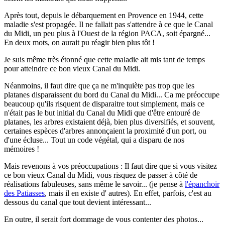
Après tout, depuis le débarquement en Provence en 1944, cette
maladie s'est propagée. Il ne fallait pas s'attendre à ce que le Canal
du Midi, un peu plus à l'Ouest de la région PACA, soit épargné...
En deux mots, on aurait pu réagir bien plus tôt !
Je suis même très étonné que cette maladie ait mis tant de temps
pour atteindre ce bon vieux Canal du Midi.
Néanmoins, il faut dire que ça ne m'inquiète pas trop que les
platanes disparaissent du bord du Canal du Midi... Ca me préoccupe
beaucoup qu'ils risquent de disparaitre tout simplement, mais ce
n'était pas le but initial du Canal du Midi que d'être entouré de
platanes, les arbres existaient déjà, bien plus diversifiés, et souvent,
certaines espèces d'arbres annonçaient la proximité d'un port, ou
d'une écluse... Tout un code végétal, qui a disparu de nos
mémoires !
Mais revenons à vos préoccupations : Il faut dire que si vous visitez
ce bon vieux Canal du Midi, vous risquez de passer à côté de
réalisations fabuleuses, sans même le savoir... (je pense à
l'épanchoir
des Patiasses
, mais il en existe d' autres). En effet, parfois, c'est au
dessous du canal que tout devient intéressant...
En outre, il serait fort dommage de vous contenter des photos...