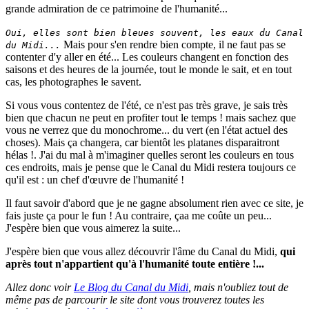
grande admiration de ce patrimoine de l'humanité...
Oui, elles sont bien bleues souvent, les eaux du Canal
Mais pour s'en rendre bien compte, il ne faut pas se
du Midi...
contenter d'y aller en été... Les couleurs changent en fonction des
saisons et des heures de la journée, tout le monde le sait, et en tout
cas, les photographes le savent.
Si vous vous contentez de l'été, ce n'est pas très grave, je sais très
bien que chacun ne peut en profiter tout le temps ! mais sachez que
vous ne verrez que du monochrome... du vert (en l'état actuel des
choses). Mais ça changera, car bientôt les platanes disparaitront
hélas !. J'ai du mal à m'imaginer quelles seront les couleurs en tous
ces endroits, mais je pense que le Canal du Midi restera toujours ce
qu'il est : un chef d'œuvre de l'humanité !
Il faut savoir d'abord que je ne gagne absolument rien avec ce site, je
fais juste ça pour le fun ! Au contraire, çaa me coûte un peu...
J'espère bien que vous aimerez la suite...
J'espère bien que vous allez découvrir l'âme du Canal du Midi,
qui
après tout n'appartient qu'à l'humanité toute entière !...
Allez donc voir
Le Blog du Canal du Midi
, mais n'oubliez tout de
même pas de parcourir le site dont vous trouverez toutes les