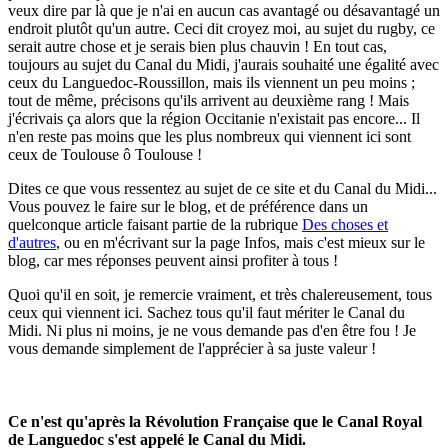
veux dire par là que je n'ai en aucun cas avantagé ou désavantagé un
endroit plutôt qu'un autre. Ceci dit croyez moi, au sujet du rugby, ce
serait autre chose et je serais bien plus chauvin ! En tout cas,
toujours au sujet du Canal du Midi, j'aurais souhaité une égalité avec
ceux du Languedoc-Roussillon, mais ils viennent un peu moins ;
tout de même, précisons qu'ils arrivent au deuxième rang ! Mais
j'écrivais ça alors que la région Occitanie n'existait pas encore... Il
n'en reste pas moins que les plus nombreux qui viennent ici sont
ceux de Toulouse ô Toulouse !
Dites ce que vous ressentez au sujet de ce site et du Canal du Midi...
Vous pouvez le faire sur le blog, et de préférence dans un
quelconque article faisant partie de la rubrique
Des choses et
d'autres
, ou en m'écrivant sur la page Infos, mais c'est mieux sur le
blog, car mes réponses peuvent ainsi profiter à tous !
Quoi qu'il en soit, je remercie vraiment, et très chalereusement, tous
ceux qui viennent ici. Sachez tous qu'il faut mériter le Canal du
Midi. Ni plus ni moins, je ne vous demande pas d'en être fou ! Je
vous demande simplement de l'apprécier à sa juste valeur !
Ce n'est qu'après la Révolution Française que le Canal Royal
de Languedoc s'est appelé le Canal du Midi.