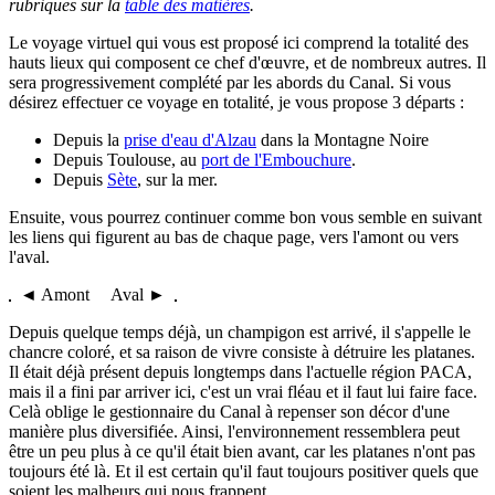
rubriques sur la
table des matières
.
Le voyage virtuel qui vous est proposé ici comprend la totalité des
hauts lieux qui composent ce chef d'œuvre, et de nombreux autres. Il
sera progressivement complété par les abords du Canal. Si vous
désirez effectuer ce voyage en totalité, je vous propose 3 départs :
Depuis la
prise d'eau d'Alzau
dans la Montagne Noire
Depuis Toulouse, au
port de l'Embouchure
.
Depuis
Sète
, sur la mer.
Ensuite, vous pourrez continuer comme bon vous semble en suivant
les liens qui figurent au bas de chaque page, vers l'amont ou vers
l'aval.
◄ Amont Aval ►
Depuis quelque temps déjà, un champigon est arrivé, il s'appelle le
chancre coloré, et sa raison de vivre consiste à détruire les platanes.
Il était déjà présent depuis longtemps dans l'actuelle région PACA,
mais il a fini par arriver ici, c'est un vrai fléau et il faut lui faire face.
Celà oblige le gestionnaire du Canal à repenser son décor d'une
manière plus diversifiée. Ainsi, l'environnement ressemblera peut
être un peu plus à ce qu'il était bien avant, car les platanes n'ont pas
toujours été là. Et il est certain qu'il faut toujours positiver quels que
soient les malheurs qui nous frappent...