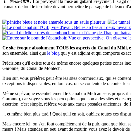
Loi prévoyant la mise au gabarit Freycinet, Il s'agit
Le 05-08-1879 :
canaux de tout le territoire devant permettre le passage de bateaux d
Ce site évoque absolument TOUS les aspects du Canal du Midi, e
son ensemble, ainsi que
le blog
qui y est adjoint et qui comporte exa
Précisions qu'il existe tout de même encore quelques petites zones inex
Garonne, du Canal de Montech.
Bien sur, vous préférez peut-être les sites commerciaux, qui se contente
exceptions indispensables, en tout cas, on se contente de raconter le ca
Même si j'évoque essentiellement le Canal du Midi au sens propre, il
Garonne), car voyez vous les perceptions que l'on a des sites et des 
assertion, c'est simple, référez vous aux cartes postales anciennes, de 
... et même bien plus tard ! Quoi qu'il en soit, oubliez toutes ces disputes
Mais encore ici, on s'en fout complètement de la pub, quoi que bien sur,
meurs ! Mais attendez un peu avant de mourir, vous avez le devoir de co