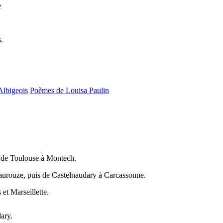
e
.
Albigeois
Poèmes de Louisa Paulin
 de Toulouse à Montech.
aurouze, puis de Castelnaudary à Carcassonne.
et Marseillette.