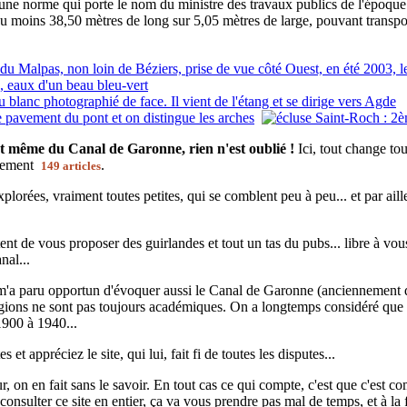
 d'une norme qui porte le nom du ministre des travaux publics de l'époqu
'au moins 38,50 mètres de long sur 5,05 mètres de large, pouvant transp
t même du Canal de Garonne, rien n'est oublié !
Ici, tout change to
ctement
.
149 articles
plorées, vraiment toutes petites, qui se comblent peu à peu... et par ail
nt de vous proposer des guirlandes et tout un tas du pubs... libre à vous !
nal...
 m'a paru opportun d'évoquer aussi le Canal de Garonne (anciennement d
régions ne sont pas toujours académiques. On a longtemps considéré que 
1900 à 1940...
 et appréciez le site, qui lui, fait fi de toutes les disputes...
 on en fait sans le savoir. En tout cas ce qui compte, c'est que c'est co
nsulter ce site en entier, ça va vous prendre pas mal de temps, et à la 