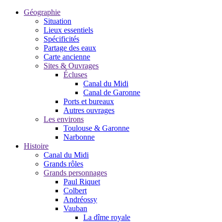
Géographie
Situation
Lieux essentiels
Spécificités
Partage des eaux
Carte ancienne
Sites & Ouvrages
Écluses
Canal du Midi
Canal de Garonne
Ports et bureaux
Autres ouvrages
Les environs
Toulouse & Garonne
Narbonne
Histoire
Canal du Midi
Grands rôles
Grands personnages
Paul Riquet
Colbert
Andréossy
Vauban
La dîme royale