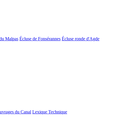
du Malpas
Écluse de Fonsérannes
Écluse ronde d'Agde
uvrages du Canal
Lexique Technique