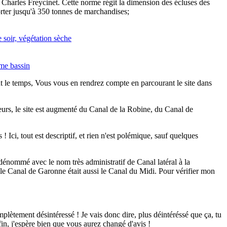
e Charles Freycinet. Cette norme régit la dimension des écluses des
orter jusqu'à 350 tonnes de marchandises;
ut le temps, Vous vous en rendrez compte en parcourant le site dans
leurs, le site est augmenté du Canal de la Robine, du Canal de
 Ici, tout est descriptif, et rien n'est polémique, sauf quelques
énommé avec le nom très administratif de Canal latéral à la
le Canal de Garonne était aussi le Canal du Midi. Pour vérifier mon
mplètement désintéressé ! Je vais donc dire, plus déintéréssé que ça, tu
fin, j'espère bien que vous aurez changé d'avis !