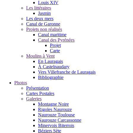
Louis XIV
Les littéraires
Jasmin
Les deux mers
Canal de Garonne
Projets non réalisés
Canal maritime
Canal des Pyrénées
Projet
Carte
Moulins à Vent
En Lauragais
À Castelnaudary
Vers Villefranche de Lauragais
Bibliographie
Photos
Présentation
Cartes Postales
Galeries
Montagne Noire
Rigoles Naurouze
Naurouze Toulouse
Naurouze Carcassonne
Minervois Biterrois
Béziers Sète