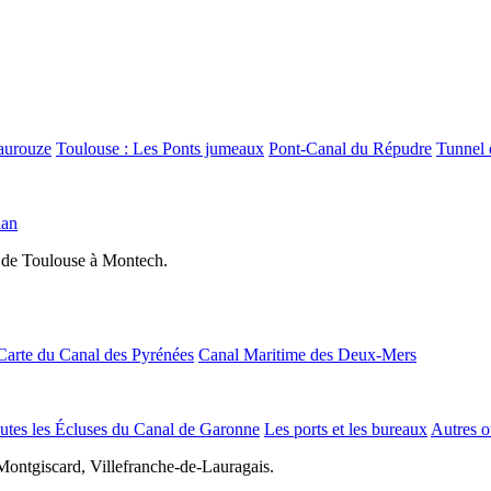
aurouze
Toulouse : Les Ponts jumeaux
Pont-Canal du Répudre
Tunnel 
lan
 de Toulouse à Montech.
Carte du Canal des Pyrénées
Canal Maritime des Deux-Mers
utes les Écluses du Canal de Garonne
Les ports et les bureaux
Autres o
Montgiscard, Villefranche-de-Lauragais.