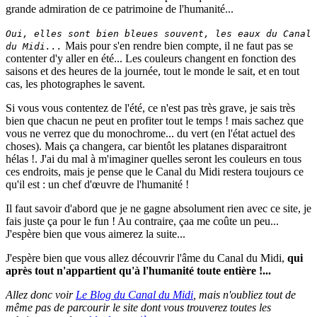
grande admiration de ce patrimoine de l'humanité...
Oui, elles sont bien bleues souvent, les eaux du Canal
Mais pour s'en rendre bien compte, il ne faut pas se
du Midi...
contenter d'y aller en été... Les couleurs changent en fonction des
saisons et des heures de la journée, tout le monde le sait, et en tout
cas, les photographes le savent.
Si vous vous contentez de l'été, ce n'est pas très grave, je sais très
bien que chacun ne peut en profiter tout le temps ! mais sachez que
vous ne verrez que du monochrome... du vert (en l'état actuel des
choses). Mais ça changera, car bientôt les platanes disparaitront
hélas !. J'ai du mal à m'imaginer quelles seront les couleurs en tous
ces endroits, mais je pense que le Canal du Midi restera toujours ce
qu'il est : un chef d'œuvre de l'humanité !
Il faut savoir d'abord que je ne gagne absolument rien avec ce site, je
fais juste ça pour le fun ! Au contraire, çaa me coûte un peu...
J'espère bien que vous aimerez la suite...
J'espère bien que vous allez découvrir l'âme du Canal du Midi,
qui
après tout n'appartient qu'à l'humanité toute entière !...
Allez donc voir
Le Blog du Canal du Midi
, mais n'oubliez tout de
même pas de parcourir le site dont vous trouverez toutes les