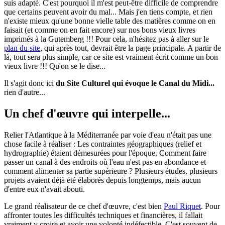
suis adapté. C'est pourquoi il m'est peut-être difficile de comprendre
que certains peuvent avoir du mal... Mais j'en tiens compte, et rien
n'existe mieux qu'une bonne vielle table des matières comme on en
faisait (et comme on en fait encore) sur nos bons vieux livres
imprimés à la Gutemberg !!! Pour cela, n'hésitez pas à aller sur le
plan du site
, qui après tout, devrait être la page principale. A partir de
là, tout sera plus simple, car ce site est vraiment écrit comme un bon
vieux livre !!! Qu'on se le dise...
Il s'agit donc ici
du Site Culturel qui évoque le Canal du Midi...
rien d'autre...
Un chef d'œuvre qui interpelle...
Relier l'Atlantique à la Méditerranée par voie d'eau n'était pas une
chose facile à réaliser : Les contraintes géographiques (relief et
hydrographie) étaient démesurées pour l'époque. Comment faire
passer un canal à des endroits où l'eau n'est pas en abondance et
comment alimenter sa partie supérieure ? Plusieurs études, plusieurs
projets avaient déjà été élaborés depuis longtemps, mais aucun
d'entre eux n'avait abouti.
Le grand réalisateur de ce chef d'œuvre, c'est bien
Paul Riquet
. Pour
affronter toutes les difficultés techniques et financières, il fallait
vraiment y croire et avoir une volonté indéfectible. C'est souvent de