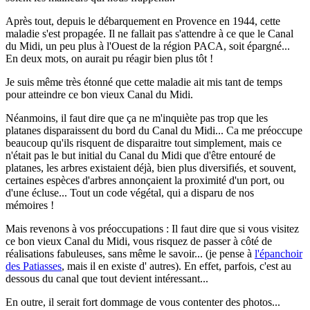
Après tout, depuis le débarquement en Provence en 1944, cette
maladie s'est propagée. Il ne fallait pas s'attendre à ce que le Canal
du Midi, un peu plus à l'Ouest de la région PACA, soit épargné...
En deux mots, on aurait pu réagir bien plus tôt !
Je suis même très étonné que cette maladie ait mis tant de temps
pour atteindre ce bon vieux Canal du Midi.
Néanmoins, il faut dire que ça ne m'inquiète pas trop que les
platanes disparaissent du bord du Canal du Midi... Ca me préoccupe
beaucoup qu'ils risquent de disparaitre tout simplement, mais ce
n'était pas le but initial du Canal du Midi que d'être entouré de
platanes, les arbres existaient déjà, bien plus diversifiés, et souvent,
certaines espèces d'arbres annonçaient la proximité d'un port, ou
d'une écluse... Tout un code végétal, qui a disparu de nos
mémoires !
Mais revenons à vos préoccupations : Il faut dire que si vous visitez
ce bon vieux Canal du Midi, vous risquez de passer à côté de
réalisations fabuleuses, sans même le savoir... (je pense à
l'épanchoir
des Patiasses
, mais il en existe d' autres). En effet, parfois, c'est au
dessous du canal que tout devient intéressant...
En outre, il serait fort dommage de vous contenter des photos...