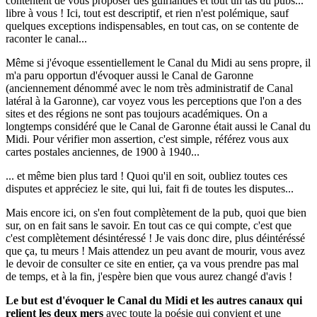
contentent de vous proposer des guirlandes et tout un tas du pubs...
libre à vous ! Ici, tout est descriptif, et rien n'est polémique, sauf
quelques exceptions indispensables, en tout cas, on se contente de
raconter le canal...
Même si j'évoque essentiellement le Canal du Midi au sens propre, il
m'a paru opportun d'évoquer aussi le Canal de Garonne
(anciennement dénommé avec le nom très administratif de Canal
latéral à la Garonne), car voyez vous les perceptions que l'on a des
sites et des régions ne sont pas toujours académiques. On a
longtemps considéré que le Canal de Garonne était aussi le Canal du
Midi. Pour vérifier mon assertion, c'est simple, référez vous aux
cartes postales anciennes, de 1900 à 1940...
... et même bien plus tard ! Quoi qu'il en soit, oubliez toutes ces
disputes et appréciez le site, qui lui, fait fi de toutes les disputes...
Mais encore ici, on s'en fout complètement de la pub, quoi que bien
sur, on en fait sans le savoir. En tout cas ce qui compte, c'est que
c'est complètement désintéressé ! Je vais donc dire, plus déintéréssé
que ça, tu meurs ! Mais attendez un peu avant de mourir, vous avez
le devoir de consulter ce site en entier, ça va vous prendre pas mal
de temps, et à la fin, j'espère bien que vous aurez changé d'avis !
Le but est d'évoquer le Canal du Midi et les autres canaux qui
relient les deux mers
avec toute la poésie qui convient et une