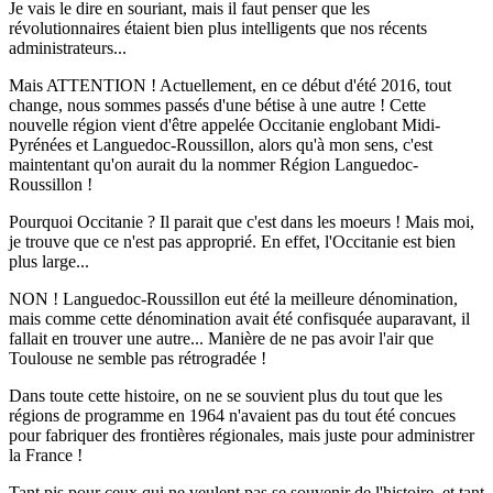
Je vais le dire en souriant, mais il faut penser que les
révolutionnaires étaient bien plus intelligents que nos récents
administrateurs...
Mais ATTENTION ! Actuellement, en ce début d'été 2016, tout
change, nous sommes passés d'une bétise à une autre ! Cette
nouvelle région vient d'être appelée Occitanie englobant Midi-
Pyrénées et Languedoc-Roussillon, alors qu'à mon sens, c'est
maintentant qu'on aurait du la nommer Région Languedoc-
Roussillon !
Pourquoi Occitanie ? Il parait que c'est dans les moeurs ! Mais moi,
je trouve que ce n'est pas approprié. En effet, l'Occitanie est bien
plus large...
NON ! Languedoc-Roussillon eut été la meilleure dénomination,
mais comme cette dénomination avait été confisquée auparavant, il
fallait en trouver une autre... Manière de ne pas avoir l'air que
Toulouse ne semble pas rétrogradée !
Dans toute cette histoire, on ne se souvient plus du tout que les
régions de programme en 1964 n'avaient pas du tout été concues
pour fabriquer des frontières régionales, mais juste pour administrer
la France !
Tant pis pour ceux qui ne veulent pas se souvenir de l'histoire, et tant