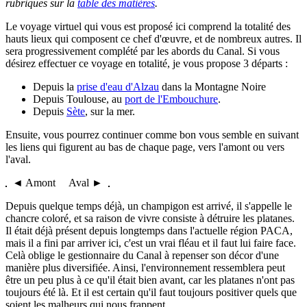
rubriques sur la
table des matières
.
Le voyage virtuel qui vous est proposé ici comprend la totalité des
hauts lieux qui composent ce chef d'œuvre, et de nombreux autres. Il
sera progressivement complété par les abords du Canal. Si vous
désirez effectuer ce voyage en totalité, je vous propose 3 départs :
Depuis la
prise d'eau d'Alzau
dans la Montagne Noire
Depuis Toulouse, au
port de l'Embouchure
.
Depuis
Sète
, sur la mer.
Ensuite, vous pourrez continuer comme bon vous semble en suivant
les liens qui figurent au bas de chaque page, vers l'amont ou vers
l'aval.
◄ Amont Aval ►
Depuis quelque temps déjà, un champigon est arrivé, il s'appelle le
chancre coloré, et sa raison de vivre consiste à détruire les platanes.
Il était déjà présent depuis longtemps dans l'actuelle région PACA,
mais il a fini par arriver ici, c'est un vrai fléau et il faut lui faire face.
Celà oblige le gestionnaire du Canal à repenser son décor d'une
manière plus diversifiée. Ainsi, l'environnement ressemblera peut
être un peu plus à ce qu'il était bien avant, car les platanes n'ont pas
toujours été là. Et il est certain qu'il faut toujours positiver quels que
soient les malheurs qui nous frappent...