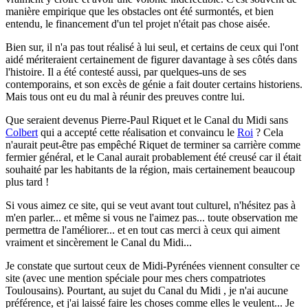
manière empirique que les obstacles ont été surmontés, et bien
entendu, le financement d'un tel projet n'était pas chose aisée.
Bien sur, il n'a pas tout réalisé à lui seul, et certains de ceux qui l'ont
aidé mériteraient certainement de figurer davantage à ses côtés dans
l'histoire. Il a été contesté aussi, par quelques-uns de ses
contemporains, et son excès de génie a fait douter certains historiens.
Mais tous ont eu du mal à réunir des preuves contre lui.
Que seraient devenus Pierre-Paul Riquet et le Canal du Midi sans
Colbert
qui a accepté cette réalisation et convaincu le
Roi
? Cela
n'aurait peut-être pas empêché Riquet de terminer sa carrière comme
fermier général, et le Canal aurait probablement été creusé car il était
souhaité par les habitants de la région, mais certainement beaucoup
plus tard !
Si vous aimez ce site, qui se veut avant tout culturel, n'hésitez pas à
m'en parler...
et même si vous ne l'aimez pas... toute observation me
permettra de l'améliorer... et en tout cas merci à ceux qui aiment
vraiment et sincèrement le Canal du Midi...
Je constate que surtout ceux de Midi-Pyrénées viennent consulter ce
site (avec une mention spéciale pour mes chers compatriotes
Toulousains). Pourtant, au sujet du Canal du Midi , je n'ai aucune
préférence, et j'ai laissé faire les choses comme elles le veulent... Je