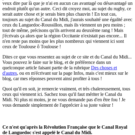
veux dire par là que je n'ai en aucun cas avantagé ou désavantagé un
endroit plutôt qu'un autre. Ceci dit croyez moi, au sujet du rugby, ce
serait autre chose et je serais bien plus chauvin ! En tout cas,
toujours au sujet du Canal du Midi, j'aurais souhaité une égalité avec
ceux du Languedoc-Roussillon, mais ils viennent un peu moins ;
tout de même, précisons qu'ils arrivent au deuxième rang ! Mais
j'écrivais ça alors que la région Occitanie n'existait pas encore... Il
n'en reste pas moins que les plus nombreux qui viennent ici sont
ceux de Toulouse ô Toulouse !
Dites ce que vous ressentez au sujet de ce site et du Canal du Midi...
Vous pouvez le faire sur le blog, et de préférence dans un
quelconque article faisant partie de la rubrique
Des choses et
d'autres
, ou en m'écrivant sur la page Infos, mais c'est mieux sur le
blog, car mes réponses peuvent ainsi profiter à tous !
Quoi qu'il en soit, je remercie vraiment, et très chalereusement, tous
ceux qui viennent ici. Sachez tous qu'il faut mériter le Canal du
Midi. Ni plus ni moins, je ne vous demande pas d'en être fou ! Je
vous demande simplement de l'apprécier à sa juste valeur !
Ce n'est qu'après la Révolution Française que le Canal Royal
de Languedoc s'est appelé le Canal du Midi.