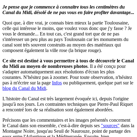
Je pense que je commence à connaitre tous les centimètres du
Canal du Midi, désolé de ne pas vous en faire profiter davantage...
Quoi que, à dire vrai, je connais bien mieux la partie Toulousaine,
celle qui intéresse le moins, que voulez vous donc que j'y fasse ? Je
vous le demande... En tout cas, c'est grand tort que de ne pas
s'intéresser un peu plus au pays Toulousain car les monuments du
canal sont très souvent construits au moyen des matériaux qui
composent également la ville rose (la brique rouge).
Ce site est destiné à vous permettre à tous de découvrir le Canal
du Midi au moyen de nombreuses photos
.
Il a été conçu pour
s'adapter automatiquement aux résolutions d'écran les plus
courantes. N'hésitez pas à zoomer.
Pour toute observation, n'hésitez
pas à m'écrire sur la page
Infos
ou publiquement, quelque part sur le
blog du Canal du Midi
.
L'histoire du Canal est très largement évoquée ici, depuis l'origine
jusqu'à nos jours. Les contraintes techniques que Pierre-Paul Riquet
a rencontré lors de sa réalisation sont également abordées.
Précisons que les commentaires et les images présentés concernent
le Canal dans son ensemble, c'est-à-dire depuis ses
"sources"
dans la
Montagne Noire, jusqu'au Seuil de Naurouze, point de partage des
eaux entre l'Atlantique et la Méditerranée. Ensuite, bien