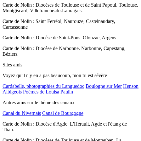
Carte de Nolin : Diocèses de Toulouse et de Saint Papoul. Toulouse,
Montgiscard, Villefranche-de-Lauragais.
Carte de Nolin : Saint-Ferréol, Naurouze, Castelnaudary,
Carcassonne
Carte de Nolin : Diocèse de Saint-Pons. Olonzac, Argens.
Carte de Nolin : Diocèse de Narbonne. Narbonne, Capestang,
Béziers.
Sites amis
Voyez qu'il n'y en a pas beaucoup, mon tri est sévère
Cardabelle, photographies du Languedoc
Boulogne sur Mer
Henson
Albigeois
Poèmes de Louisa Paulin
Autres amis sur le thème des canaux
Canal du Nivernais
Canal de Bourgogne
Carte de Nolin : Diocèse d'Agde. L'Hérault, Agde et l'étang de
Thau.
Carte de Nolin : Diocèses de Toulouse et de Montauban. La