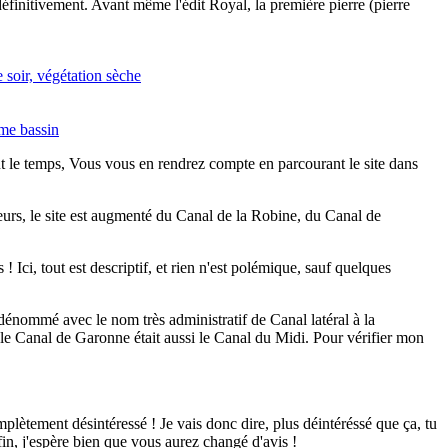
éfinitivement. Avant même l'édit Royal, la première pierre (pierre
ut le temps, Vous vous en rendrez compte en parcourant le site dans
leurs, le site est augmenté du Canal de la Robine, du Canal de
 Ici, tout est descriptif, et rien n'est polémique, sauf quelques
énommé avec le nom très administratif de Canal latéral à la
le Canal de Garonne était aussi le Canal du Midi. Pour vérifier mon
mplètement désintéressé ! Je vais donc dire, plus déintéréssé que ça, tu
fin, j'espère bien que vous aurez changé d'avis !