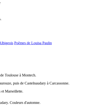
e
.
Albigeois
Poèmes de Louisa Paulin
 de Toulouse à Montech.
aurouze, puis de Castelnaudary à Carcassonne.
et Marseillette.