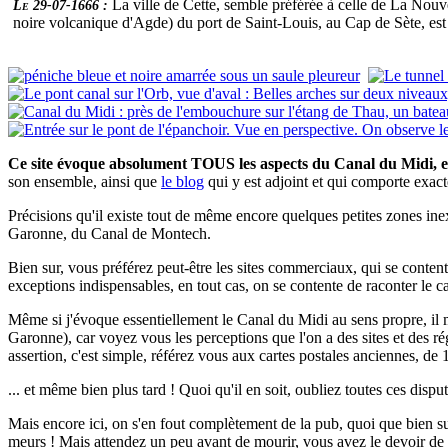
La ville de Cette, semble préférée à celle de La Nouv
Le 29-07-1666 :
noire volcanique d'Agde) du port de Saint-Louis, au Cap de Sète, est
Ce site évoque absolument TOUS les aspects du Canal du Midi, e
son ensemble, ainsi que
le blog
qui y est adjoint et qui comporte exa
Précisions qu'il existe tout de même encore quelques petites zones inex
Garonne, du Canal de Montech.
Bien sur, vous préférez peut-être les sites commerciaux, qui se contente
exceptions indispensables, en tout cas, on se contente de raconter le ca
Même si j'évoque essentiellement le Canal du Midi au sens propre, il
Garonne), car voyez vous les perceptions que l'on a des sites et des 
assertion, c'est simple, référez vous aux cartes postales anciennes, de 
... et même bien plus tard ! Quoi qu'il en soit, oubliez toutes ces disputes
Mais encore ici, on s'en fout complètement de la pub, quoi que bien sur,
meurs ! Mais attendez un peu avant de mourir, vous avez le devoir de co