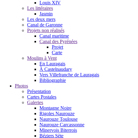
Louis XIV
Les littéraires
Jasmin
Les deux mers
Canal de Garonne
Projets non réalisés
Canal maritime
Canal des Pyrénées
Projet
Carte
Moulins à Vent
En Lauragais
À Castelnaudary
Vers Villefranche de Lauragais
Bibliographie
Photos
Présentation
Cartes Postales
Galeries
Montagne Noire
Rigoles Naurouze
Naurouze Toulouse
Naurouze Carcassonne
Minervois Biterrois
Béziers Sète