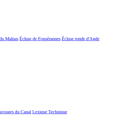
du Malpas
Écluse de Fonsérannes
Écluse ronde d'Agde
uvrages du Canal
Lexique Technique