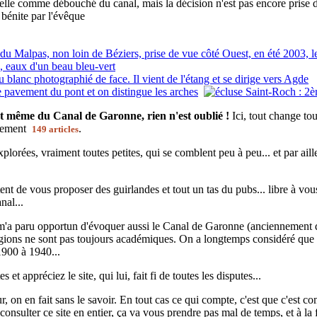
elle comme débouché du canal, mais la décision n'est pas encore prise d
 bénite par l'évêque
t même du Canal de Garonne, rien n'est oublié !
Ici, tout change to
ctement
.
149 articles
plorées, vraiment toutes petites, qui se comblent peu à peu... et par ail
nt de vous proposer des guirlandes et tout un tas du pubs... libre à vous !
nal...
 m'a paru opportun d'évoquer aussi le Canal de Garonne (anciennement d
régions ne sont pas toujours académiques. On a longtemps considéré que 
1900 à 1940...
 et appréciez le site, qui lui, fait fi de toutes les disputes...
 on en fait sans le savoir. En tout cas ce qui compte, c'est que c'est co
nsulter ce site en entier, ça va vous prendre pas mal de temps, et à la 