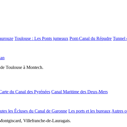
aurouze
Toulouse : Les Ponts jumeaux
Pont-Canal du Répudre
Tunnel 
lan
 de Toulouse à Montech.
Carte du Canal des Pyrénées
Canal Maritime des Deux-Mers
utes les Écluses du Canal de Garonne
Les ports et les bureaux
Autres o
Montgiscard, Villefranche-de-Lauragais.