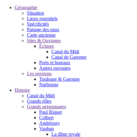
Géographie
Situation
Lieux essentiels
Spécificités
Partage des eaux
Carte ancienne
Sites & Ouvrages
Écluses
Canal du Midi
Canal de Garonne
Ports et bureaux
Autres ouvrages
Les environs
Toulouse & Garonne
Narbonne
Histoire
Canal du Midi
Grands rôles
Grands personnages
Paul Riquet
Colbert
Andréossy
Vauban
La dîme royale