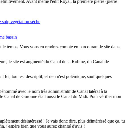
éfinitivement. Avant même l'édit Royal, la première pierre (pierre
ut le temps, Vous vous en rendrez compte en parcourant le site dans
leurs, le site est augmenté du Canal de la Robine, du Canal de
 Ici, tout est descriptif, et rien n'est polémique, sauf quelques
énommé avec le nom très administratif de Canal latéral à la
le Canal de Garonne était aussi le Canal du Midi. Pour vérifier mon
mplètement désintéressé ! Je vais donc dire, plus déintéréssé que ça, tu
fin, j'espère bien que vous aurez changé d'avis !