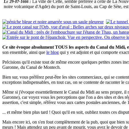
La ville de Cette, semble préférée à celle de La Nouv
Le 29-07-1666 :
noire volcanique d'Agde) du port de Saint-Louis, au Cap de Sète, est
Ce site évoque absolument TOUS les aspects du Canal du Midi, e
son ensemble, ainsi que
le blog
qui y est adjoint et qui comporte exa
Précisions qu'il existe tout de même encore quelques petites zones inex
Garonne, du Canal de Montech.
Bien sur, vous préférez peut-être les sites commerciaux, qui se contente
exceptions indispensables, en tout cas, on se contente de raconter le ca
Même si j'évoque essentiellement le Canal du Midi au sens propre, il
Garonne), car voyez vous les perceptions que l'on a des sites et des 
assertion, c'est simple, référez vous aux cartes postales anciennes, de 
... et même bien plus tard ! Quoi qu'il en soit, oubliez toutes ces disputes
Mais encore ici, on s'en fout complètement de la pub, quoi que bien sur,
meurs ! Mais attendez un peu avant de mourir, vous avez le devoir de co