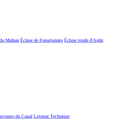
du Malpas
Écluse de Fonsérannes
Écluse ronde d'Agde
uvrages du Canal
Lexique Technique