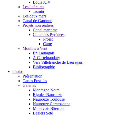
Louis XIV
Les littéraires
Jasmin
Les deux mers
Canal de Garonne
Projets non réalisés
Canal maritime
Canal des Pyrénées
Projet
Carte
Moulins à Vent
En Lauragais
À Castelnaudary
Vers Villefranche de Lauragais
Bibliographie
Photos
Présentation
Cartes Postales
Galeries
Montagne Noire
Rigoles Naurouze
Naurouze Toulouse
Naurouze Carcassonne
Minervois Biterrois
Béziers Sète