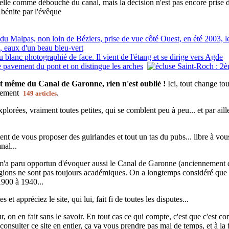
elle comme débouché du canal, mais la décision n'est pas encore prise d
 bénite par l'évêque
t même du Canal de Garonne, rien n'est oublié !
Ici, tout change to
ctement
.
149 articles
plorées, vraiment toutes petites, qui se comblent peu à peu... et par ail
nt de vous proposer des guirlandes et tout un tas du pubs... libre à vous !
nal...
 m'a paru opportun d'évoquer aussi le Canal de Garonne (anciennement d
régions ne sont pas toujours académiques. On a longtemps considéré que 
1900 à 1940...
 et appréciez le site, qui lui, fait fi de toutes les disputes...
 on en fait sans le savoir. En tout cas ce qui compte, c'est que c'est co
nsulter ce site en entier, ça va vous prendre pas mal de temps, et à la 