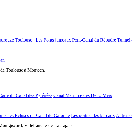
aurouze
Toulouse : Les Ponts jumeaux
Pont-Canal du Répudre
Tunnel 
lan
 de Toulouse à Montech.
Carte du Canal des Pyrénées
Canal Maritime des Deux-Mers
utes les Écluses du Canal de Garonne
Les ports et les bureaux
Autres o
Montgiscard, Villefranche-de-Lauragais.