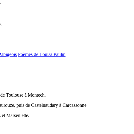
e
.
Albigeois
Poèmes de Louisa Paulin
 de Toulouse à Montech.
aurouze, puis de Castelnaudary à Carcassonne.
et Marseillette.