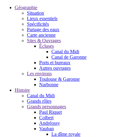
Géographie
Situation
Lieux essentiels
Spécificités
Partage des eaux
Carte ancienne
Sites & Ouvrages
Écluses
Canal du Midi
Canal de Garonne
Ports et bureaux
Autres ouvrages
Les environs
Toulouse & Garonne
Narbonne
Histoire
Canal du Midi
Grands rôles
Grands personnages
Paul Riquet
Colbert
Andréossy
Vauban
La dîme royale