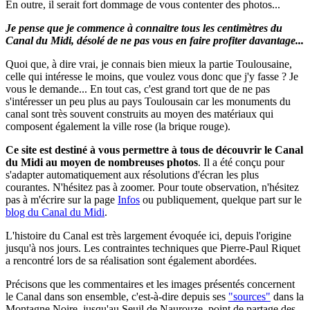
En outre, il serait fort dommage de vous contenter des photos...
Je pense que je commence à connaitre tous les centimètres du
Canal du Midi, désolé de ne pas vous en faire profiter davantage...
Quoi que, à dire vrai, je connais bien mieux la partie Toulousaine,
celle qui intéresse le moins, que voulez vous donc que j'y fasse ? Je
vous le demande... En tout cas, c'est grand tort que de ne pas
s'intéresser un peu plus au pays Toulousain car les monuments du
canal sont très souvent construits au moyen des matériaux qui
composent également la ville rose (la brique rouge).
Ce site est destiné à vous permettre à tous de découvrir le Canal
du Midi au moyen de nombreuses photos
.
Il a été conçu pour
s'adapter automatiquement aux résolutions d'écran les plus
courantes. N'hésitez pas à zoomer.
Pour toute observation, n'hésitez
pas à m'écrire sur la page
Infos
ou publiquement, quelque part sur le
blog du Canal du Midi
.
L'histoire du Canal est très largement évoquée ici, depuis l'origine
jusqu'à nos jours. Les contraintes techniques que Pierre-Paul Riquet
a rencontré lors de sa réalisation sont également abordées.
Précisons que les commentaires et les images présentés concernent
le Canal dans son ensemble, c'est-à-dire depuis ses
"sources"
dans la
Montagne Noire, jusqu'au Seuil de Naurouze, point de partage des