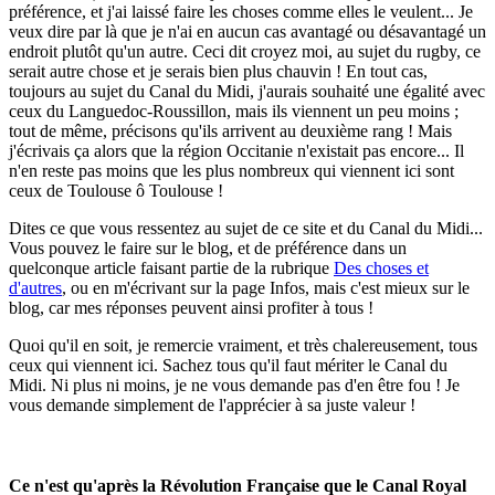
préférence, et j'ai laissé faire les choses comme elles le veulent... Je
veux dire par là que je n'ai en aucun cas avantagé ou désavantagé un
endroit plutôt qu'un autre. Ceci dit croyez moi, au sujet du rugby, ce
serait autre chose et je serais bien plus chauvin ! En tout cas,
toujours au sujet du Canal du Midi, j'aurais souhaité une égalité avec
ceux du Languedoc-Roussillon, mais ils viennent un peu moins ;
tout de même, précisons qu'ils arrivent au deuxième rang ! Mais
j'écrivais ça alors que la région Occitanie n'existait pas encore... Il
n'en reste pas moins que les plus nombreux qui viennent ici sont
ceux de Toulouse ô Toulouse !
Dites ce que vous ressentez au sujet de ce site et du Canal du Midi...
Vous pouvez le faire sur le blog, et de préférence dans un
quelconque article faisant partie de la rubrique
Des choses et
d'autres
, ou en m'écrivant sur la page Infos, mais c'est mieux sur le
blog, car mes réponses peuvent ainsi profiter à tous !
Quoi qu'il en soit, je remercie vraiment, et très chalereusement, tous
ceux qui viennent ici. Sachez tous qu'il faut mériter le Canal du
Midi. Ni plus ni moins, je ne vous demande pas d'en être fou ! Je
vous demande simplement de l'apprécier à sa juste valeur !
Ce n'est qu'après la Révolution Française que le Canal Royal