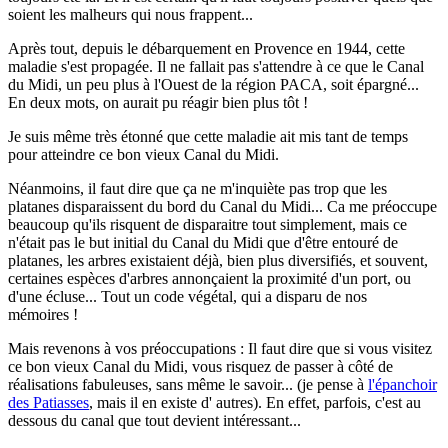
soient les malheurs qui nous frappent...
Après tout, depuis le débarquement en Provence en 1944, cette
maladie s'est propagée. Il ne fallait pas s'attendre à ce que le Canal
du Midi, un peu plus à l'Ouest de la région PACA, soit épargné...
En deux mots, on aurait pu réagir bien plus tôt !
Je suis même très étonné que cette maladie ait mis tant de temps
pour atteindre ce bon vieux Canal du Midi.
Néanmoins, il faut dire que ça ne m'inquiète pas trop que les
platanes disparaissent du bord du Canal du Midi... Ca me préoccupe
beaucoup qu'ils risquent de disparaitre tout simplement, mais ce
n'était pas le but initial du Canal du Midi que d'être entouré de
platanes, les arbres existaient déjà, bien plus diversifiés, et souvent,
certaines espèces d'arbres annonçaient la proximité d'un port, ou
d'une écluse... Tout un code végétal, qui a disparu de nos
mémoires !
Mais revenons à vos préoccupations : Il faut dire que si vous visitez
ce bon vieux Canal du Midi, vous risquez de passer à côté de
réalisations fabuleuses, sans même le savoir... (je pense à
l'épanchoir
des Patiasses
, mais il en existe d' autres). En effet, parfois, c'est au
dessous du canal que tout devient intéressant...