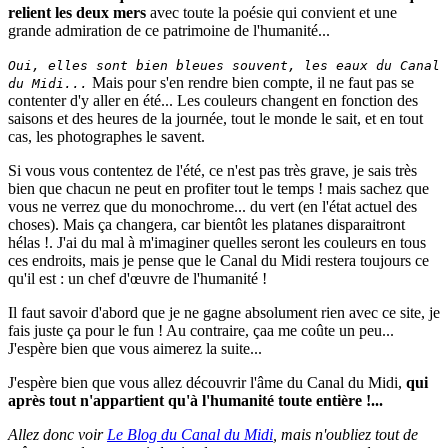
relient les deux mers
avec toute la poésie qui convient et une
grande admiration de ce patrimoine de l'humanité...
Oui, elles sont bien bleues souvent, les eaux du Canal
Mais pour s'en rendre bien compte, il ne faut pas se
du Midi...
contenter d'y aller en été... Les couleurs changent en fonction des
saisons et des heures de la journée, tout le monde le sait, et en tout
cas, les photographes le savent.
Si vous vous contentez de l'été, ce n'est pas très grave, je sais très
bien que chacun ne peut en profiter tout le temps ! mais sachez que
vous ne verrez que du monochrome... du vert (en l'état actuel des
choses). Mais ça changera, car bientôt les platanes disparaitront
hélas !. J'ai du mal à m'imaginer quelles seront les couleurs en tous
ces endroits, mais je pense que le Canal du Midi restera toujours ce
qu'il est : un chef d'œuvre de l'humanité !
Il faut savoir d'abord que je ne gagne absolument rien avec ce site, je
fais juste ça pour le fun ! Au contraire, çaa me coûte un peu...
J'espère bien que vous aimerez la suite...
J'espère bien que vous allez découvrir l'âme du Canal du Midi,
qui
après tout n'appartient qu'à l'humanité toute entière !...
Allez donc voir
Le Blog du Canal du Midi
, mais n'oubliez tout de