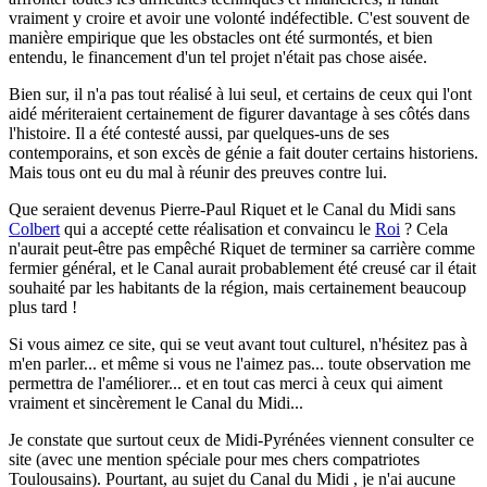
vraiment y croire et avoir une volonté indéfectible. C'est souvent de
manière empirique que les obstacles ont été surmontés, et bien
entendu, le financement d'un tel projet n'était pas chose aisée.
Bien sur, il n'a pas tout réalisé à lui seul, et certains de ceux qui l'ont
aidé mériteraient certainement de figurer davantage à ses côtés dans
l'histoire. Il a été contesté aussi, par quelques-uns de ses
contemporains, et son excès de génie a fait douter certains historiens.
Mais tous ont eu du mal à réunir des preuves contre lui.
Que seraient devenus Pierre-Paul Riquet et le Canal du Midi sans
Colbert
qui a accepté cette réalisation et convaincu le
Roi
? Cela
n'aurait peut-être pas empêché Riquet de terminer sa carrière comme
fermier général, et le Canal aurait probablement été creusé car il était
souhaité par les habitants de la région, mais certainement beaucoup
plus tard !
Si vous aimez ce site, qui se veut avant tout culturel, n'hésitez pas à
m'en parler...
et même si vous ne l'aimez pas... toute observation me
permettra de l'améliorer... et en tout cas merci à ceux qui aiment
vraiment et sincèrement le Canal du Midi...
Je constate que surtout ceux de Midi-Pyrénées viennent consulter ce
site (avec une mention spéciale pour mes chers compatriotes
Toulousains). Pourtant, au sujet du Canal du Midi , je n'ai aucune