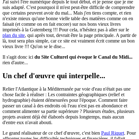
J'ai suivi l'ère numérique depuis le tout début, et je pense que je me
suis adapté. C'est pourquoi il m'est peut-être difficile de comprendre
que certains peuvent avoir du mal... Mais j'en tiens compte, et rien
n'existe mieux qu'une bonne vielle table des matières comme on en
faisait (et comme on en fait encore) sur nos bons vieux livres
imprimés à la Gutemberg !!! Pour cela, n'hésitez pas à aller sur le
plan du site
, qui après tout, devrait être la page principale. A partir de
là, tout sera plus simple, car ce site est vraiment écrit comme un bon
vieux livre !!! Qu'on se le dise...
Il s'agit donc ici
du Site Culturel qui évoque le Canal du Midi...
rien d'autre...
Un chef d'œuvre qui interpelle...
Relier l'Atlantique à la Méditerranée par voie d'eau n'était pas une
chose facile à réaliser : Les contraintes géographiques (relief et
hydrographie) étaient démesurées pour l'époque. Comment faire
passer un canal à des endroits où l'eau n'est pas en abondance et
comment alimenter sa partie supérieure ? Plusieurs études, plusieurs
projets avaient déjà été élaborés depuis longtemps, mais aucun
d'entre eux n'avait abouti.
Le grand réalisateur de ce chef d'œuvre, c'est bien
Paul Riquet
. Pour
affronter toutes les difficultés techniques et financières, il fallait