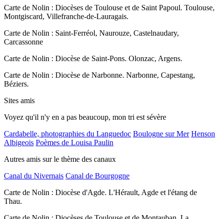
Carte de Nolin : Diocèses de Toulouse et de Saint Papoul. Toulouse,
Montgiscard, Villefranche-de-Lauragais.
Carte de Nolin : Saint-Ferréol, Naurouze, Castelnaudary,
Carcassonne
Carte de Nolin : Diocèse de Saint-Pons. Olonzac, Argens.
Carte de Nolin : Diocèse de Narbonne. Narbonne, Capestang,
Béziers.
Sites amis
Voyez qu'il n'y en a pas beaucoup, mon tri est sévère
Cardabelle, photographies du Languedoc
Boulogne sur Mer
Henson
Albigeois
Poèmes de Louisa Paulin
Autres amis sur le thème des canaux
Canal du Nivernais
Canal de Bourgogne
Carte de Nolin : Diocèse d'Agde. L'Hérault, Agde et l'étang de
Thau.
Carte de Nolin : Diocèses de Toulouse et de Montauban. La