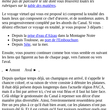
même pas de parcourir le site dont vous trouverez toutes les
rubriques sur la
table des matières
.
Le voyage virtuel qui vous est proposé ici comprend la totalité des
hauts lieux qui composent ce chef d'œuvre, et de nombreux autres. Il
sera progressivement complété par les abords du Canal. Si vous
désirez effectuer ce voyage en totalité, je vous propose 3 départs :
Depuis la
prise d'eau d'Alzau
dans la Montagne Noire
Depuis Toulouse, au
port de l'Embouchure
.
Depuis
Sète
, sur la mer.
Ensuite, vous pourrez continuer comme bon vous semble en suivant
les liens qui figurent au bas de chaque page, vers l'amont ou vers
l'aval.
◄ Amont Aval ►
Depuis quelque temps déjà, un champigon est arrivé, il s'appelle le
chancre coloré, et sa raison de vivre consiste à détruire les platanes.
Il était déjà présent depuis longtemps dans l'actuelle région PACA,
mais il a fini par arriver ici, c'est un vrai fléau et il faut lui faire face.
Celà oblige le gestionnaire du Canal à repenser son décor d'une
manière plus diversifiée. Ainsi, l'environnement ressemblera peut
être un peu plus à ce qu'il était bien avant, car les platanes n'ont pas
toujours été là. Et il est certain qu'il faut toujours positiver quels que