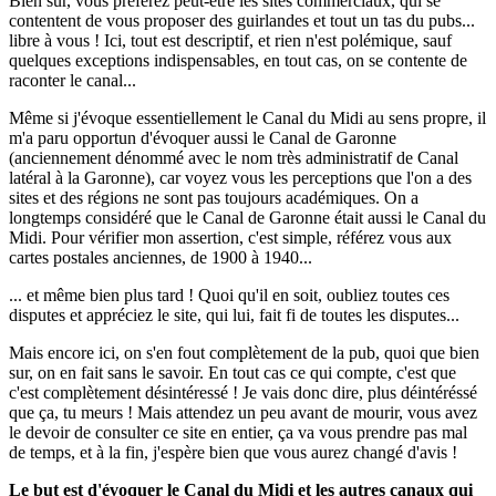
Bien sur, vous préférez peut-être les sites commerciaux, qui se
contentent de vous proposer des guirlandes et tout un tas du pubs...
libre à vous ! Ici, tout est descriptif, et rien n'est polémique, sauf
quelques exceptions indispensables, en tout cas, on se contente de
raconter le canal...
Même si j'évoque essentiellement le Canal du Midi au sens propre, il
m'a paru opportun d'évoquer aussi le Canal de Garonne
(anciennement dénommé avec le nom très administratif de Canal
latéral à la Garonne), car voyez vous les perceptions que l'on a des
sites et des régions ne sont pas toujours académiques. On a
longtemps considéré que le Canal de Garonne était aussi le Canal du
Midi. Pour vérifier mon assertion, c'est simple, référez vous aux
cartes postales anciennes, de 1900 à 1940...
... et même bien plus tard ! Quoi qu'il en soit, oubliez toutes ces
disputes et appréciez le site, qui lui, fait fi de toutes les disputes...
Mais encore ici, on s'en fout complètement de la pub, quoi que bien
sur, on en fait sans le savoir. En tout cas ce qui compte, c'est que
c'est complètement désintéressé ! Je vais donc dire, plus déintéréssé
que ça, tu meurs ! Mais attendez un peu avant de mourir, vous avez
le devoir de consulter ce site en entier, ça va vous prendre pas mal
de temps, et à la fin, j'espère bien que vous aurez changé d'avis !
Le but est d'évoquer le Canal du Midi et les autres canaux qui