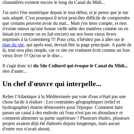
chaumières existent encore le long du Canal du Midi...
J'ai suivi l'ère numérique depuis le tout début, et je pense que je me
suis adapté. C'est pourquoi il m'est peut-être difficile de comprendre
que certains peuvent avoir du mal... Mais j'en tiens compte, et rien
n'existe mieux qu'une bonne vielle table des matières comme on en
faisait (et comme on en fait encore) sur nos bons vieux livres
imprimés à la Gutemberg !!! Pour cela, n'hésitez pas à aller sur le
plan du site
, qui après tout, devrait être la page principale. A partir de
là, tout sera plus simple, car ce site est vraiment écrit comme un bon
vieux livre !!! Qu'on se le dise...
Il s'agit donc ici
du Site Culturel qui évoque le Canal du Midi...
rien d'autre...
Un chef d'œuvre qui interpelle...
Relier l'Atlantique à la Méditerranée par voie d'eau n'était pas une
chose facile à réaliser : Les contraintes géographiques (relief et
hydrographie) étaient démesurées pour l'époque. Comment faire
passer un canal à des endroits où l'eau n'est pas en abondance et
comment alimenter sa partie supérieure ? Plusieurs études, plusieurs
projets avaient déjà été élaborés depuis longtemps, mais aucun
d'entre eux n'avait abouti.