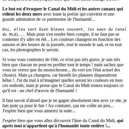
Le but est d'évoquer le Canal du Midi et les autres canaux qui
relient les deux mers
avec toute la poésie qui convient et une
grande admiration de ce patrimoine de l'humanité...
Oui, elles sont bien bleues souvent, les eaux du Canal
Mais pour s'en rendre bien compte, il ne faut pas se
du Midi...
contenter d'y aller en été... Les couleurs changent en fonction des
saisons et des heures de la journée, tout le monde le sait, et en tout
cas, les photographes le savent.
Si vous vous contentez de l'été, ce n'est pas très grave, je sais très
bien que chacun ne peut en profiter tout le temps ! mais sachez que
vous ne verrez que du monochrome... du vert (en l'état actuel des
choses). Mais ça changera, car bientôt les platanes disparaitront
hélas !. J'ai du mal à m'imaginer quelles seront les couleurs en tous
ces endroits, mais je pense que le Canal du Midi restera toujours ce
qu'il est : un chef d'œuvre de l'humanité !
Il faut savoir d'abord que je ne gagne absolument rien avec ce site, je
fais juste ça pour le fun ! Au contraire, çaa me coûte un peu...
J'espère bien que vous aimerez la suite...
J'espère bien que vous allez découvrir l'âme du Canal du Midi,
qui
après tout n'appartient qu'à l'humanité toute entière !...