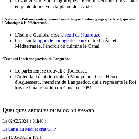
Et son versant Sud, magnifique et bien plus éclairé, qui s'étage
en pente douce vers la plaine de l'Aude.
C'est ensuite l'isthme Gaulois, comme l'avait désigné Strabon (géographe Grec), qui relie
l'Atlantique à la Méditerranée.
L'isthme Gaulois, c'est le
seuil de Naurouze
.
C'est sur la
ligne de partage des eaux
entre Océan et
Méditerranée, l'endroit où culmine le Canal.
C'est aussi l'ancienne province du Languedoc.
Le parlement se trouvait à Toulouse..
L'intendant était domicilié à Montpellier. C'est Henri
d'Aguesseau, intendant du Languedoc, qui a représenté le Roi
lors de l'inauguration du Canal en 1681.
Quelques articles du blog au hasard
Le 02/02/2024 à 01h40 :
Le Canal du Midi et chat GTP
Le 11/06/2021 à 19h47 :