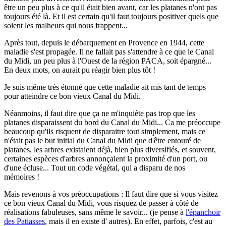
être un peu plus à ce qu'il était bien avant, car les platanes n'ont pas
toujours été là. Et il est certain qu'il faut toujours positiver quels que
soient les malheurs qui nous frappent...
Après tout, depuis le débarquement en Provence en 1944, cette
maladie s'est propagée. Il ne fallait pas s'attendre à ce que le Canal
du Midi, un peu plus à l'Ouest de la région PACA, soit épargné...
En deux mots, on aurait pu réagir bien plus tôt !
Je suis même très étonné que cette maladie ait mis tant de temps
pour atteindre ce bon vieux Canal du Midi.
Néanmoins, il faut dire que ça ne m'inquiète pas trop que les
platanes disparaissent du bord du Canal du Midi... Ca me préoccupe
beaucoup qu'ils risquent de disparaitre tout simplement, mais ce
n'était pas le but initial du Canal du Midi que d'être entouré de
platanes, les arbres existaient déjà, bien plus diversifiés, et souvent,
certaines espèces d'arbres annonçaient la proximité d'un port, ou
d'une écluse... Tout un code végétal, qui a disparu de nos
mémoires !
Mais revenons à vos préoccupations : Il faut dire que si vous visitez
ce bon vieux Canal du Midi, vous risquez de passer à côté de
réalisations fabuleuses, sans même le savoir... (je pense à
l'épanchoir
des Patiasses
, mais il en existe d' autres). En effet, parfois, c'est au