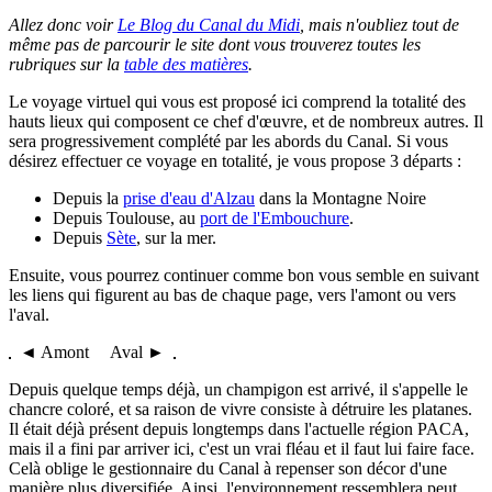
Allez donc voir
Le Blog du Canal du Midi
, mais n'oubliez tout de
même pas de parcourir le site dont vous trouverez toutes les
rubriques sur la
table des matières
.
Le voyage virtuel qui vous est proposé ici comprend la totalité des
hauts lieux qui composent ce chef d'œuvre, et de nombreux autres. Il
sera progressivement complété par les abords du Canal. Si vous
désirez effectuer ce voyage en totalité, je vous propose 3 départs :
Depuis la
prise d'eau d'Alzau
dans la Montagne Noire
Depuis Toulouse, au
port de l'Embouchure
.
Depuis
Sète
, sur la mer.
Ensuite, vous pourrez continuer comme bon vous semble en suivant
les liens qui figurent au bas de chaque page, vers l'amont ou vers
l'aval.
◄ Amont Aval ►
Depuis quelque temps déjà, un champigon est arrivé, il s'appelle le
chancre coloré, et sa raison de vivre consiste à détruire les platanes.
Il était déjà présent depuis longtemps dans l'actuelle région PACA,
mais il a fini par arriver ici, c'est un vrai fléau et il faut lui faire face.
Celà oblige le gestionnaire du Canal à repenser son décor d'une
manière plus diversifiée. Ainsi, l'environnement ressemblera peut