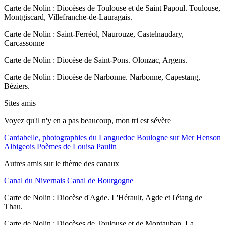
Carte de Nolin : Diocèses de Toulouse et de Saint Papoul. Toulouse,
Montgiscard, Villefranche-de-Lauragais.
Carte de Nolin : Saint-Ferréol, Naurouze, Castelnaudary,
Carcassonne
Carte de Nolin : Diocèse de Saint-Pons. Olonzac, Argens.
Carte de Nolin : Diocèse de Narbonne. Narbonne, Capestang,
Béziers.
Sites amis
Voyez qu'il n'y en a pas beaucoup, mon tri est sévère
Cardabelle, photographies du Languedoc
Boulogne sur Mer
Henson
Albigeois
Poèmes de Louisa Paulin
Autres amis sur le thème des canaux
Canal du Nivernais
Canal de Bourgogne
Carte de Nolin : Diocèse d'Agde. L'Hérault, Agde et l'étang de
Thau.
Carte de Nolin : Diocèses de Toulouse et de Montauban. La