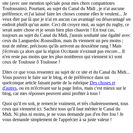
site (avec une mention spéciale pour mes chers compatriotes
Toulousains). Pourtant, au sujet du Canal du Midi , je n'ai aucune
préférence, et j'ai laissé faire les choses comme elles le veulent... Je
veux dire par là que je n'ai en aucun cas avantagé ou désavantagé un
endroit plutôt qu'un autre. Ceci dit croyez moi, au sujet du rugby, ce
serait autre chose et je serais bien plus chauvin ! En tout cas,
toujours au sujet du Canal du Midi, j'aurais souhaité une égalité avec
ceux du Languedoc-Roussillon, mais ils viennent un peu moins ;
tout de même, précisons qu'ils arrivent au deuxième rang ! Mais
j'écrivais ça alors que la région Occitanie n'existait pas encore... Il
n'en reste pas moins que les plus nombreux qui viennent ici sont
ceux de Toulouse ô Toulouse !
Dites ce que vous ressentez au sujet de ce site et du Canal du Midi...
Vous pouvez le faire sur le blog, et de préférence dans un
quelconque article faisant partie de la rubrique
Des choses et
d'autres
, ou en m'écrivant sur la page Infos, mais c'est mieux sur le
blog, car mes réponses peuvent ainsi profiter à tous !
Quoi qu'il en soit, je remercie vraiment, et très chalereusement, tous
ceux qui viennent ici. Sachez tous qu'il faut mériter le Canal du
Midi. Ni plus ni moins, je ne vous demande pas d'en être fou ! Je
vous demande simplement de l'apprécier à sa juste valeur !