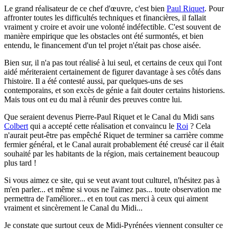
Le grand réalisateur de ce chef d'œuvre, c'est bien
Paul Riquet
. Pour
affronter toutes les difficultés techniques et financières, il fallait
vraiment y croire et avoir une volonté indéfectible. C'est souvent de
manière empirique que les obstacles ont été surmontés, et bien
entendu, le financement d'un tel projet n'était pas chose aisée.
Bien sur, il n'a pas tout réalisé à lui seul, et certains de ceux qui l'ont
aidé mériteraient certainement de figurer davantage à ses côtés dans
l'histoire. Il a été contesté aussi, par quelques-uns de ses
contemporains, et son excès de génie a fait douter certains historiens.
Mais tous ont eu du mal à réunir des preuves contre lui.
Que seraient devenus Pierre-Paul Riquet et le Canal du Midi sans
Colbert
qui a accepté cette réalisation et convaincu le
Roi
? Cela
n'aurait peut-être pas empêché Riquet de terminer sa carrière comme
fermier général, et le Canal aurait probablement été creusé car il était
souhaité par les habitants de la région, mais certainement beaucoup
plus tard !
Si vous aimez ce site, qui se veut avant tout culturel, n'hésitez pas à
m'en parler...
et même si vous ne l'aimez pas... toute observation me
permettra de l'améliorer... et en tout cas merci à ceux qui aiment
vraiment et sincèrement le Canal du Midi...
Je constate que surtout ceux de Midi-Pyrénées viennent consulter ce