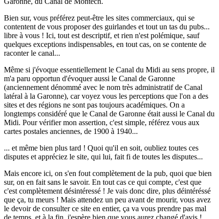
Garonne, du Canal de Montech.
Bien sur, vous préférez peut-être les sites commerciaux, qui se
contentent de vous proposer des guirlandes et tout un tas du pubs...
libre à vous ! Ici, tout est descriptif, et rien n'est polémique, sauf
quelques exceptions indispensables, en tout cas, on se contente de
raconter le canal...
Même si j'évoque essentiellement le Canal du Midi au sens propre, il
m'a paru opportun d'évoquer aussi le Canal de Garonne
(anciennement dénommé avec le nom très administratif de Canal
latéral à la Garonne), car voyez vous les perceptions que l'on a des
sites et des régions ne sont pas toujours académiques. On a
longtemps considéré que le Canal de Garonne était aussi le Canal du
Midi. Pour vérifier mon assertion, c'est simple, référez vous aux
cartes postales anciennes, de 1900 à 1940...
... et même bien plus tard ! Quoi qu'il en soit, oubliez toutes ces
disputes et appréciez le site, qui lui, fait fi de toutes les disputes...
Mais encore ici, on s'en fout complètement de la pub, quoi que bien
sur, on en fait sans le savoir. En tout cas ce qui compte, c'est que
c'est complètement désintéressé ! Je vais donc dire, plus déintéréssé
que ça, tu meurs ! Mais attendez un peu avant de mourir, vous avez
le devoir de consulter ce site en entier, ça va vous prendre pas mal
de temps, et à la fin, j'espère bien que vous aurez changé d'avis !