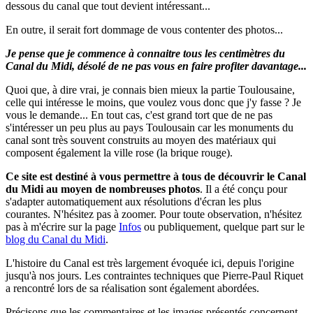
dessous du canal que tout devient intéressant...
En outre, il serait fort dommage de vous contenter des photos...
Je pense que je commence à connaitre tous les centimètres du
Canal du Midi, désolé de ne pas vous en faire profiter davantage...
Quoi que, à dire vrai, je connais bien mieux la partie Toulousaine,
celle qui intéresse le moins, que voulez vous donc que j'y fasse ? Je
vous le demande... En tout cas, c'est grand tort que de ne pas
s'intéresser un peu plus au pays Toulousain car les monuments du
canal sont très souvent construits au moyen des matériaux qui
composent également la ville rose (la brique rouge).
Ce site est destiné à vous permettre à tous de découvrir le Canal
du Midi au moyen de nombreuses photos
.
Il a été conçu pour
s'adapter automatiquement aux résolutions d'écran les plus
courantes. N'hésitez pas à zoomer.
Pour toute observation, n'hésitez
pas à m'écrire sur la page
Infos
ou publiquement, quelque part sur le
blog du Canal du Midi
.
L'histoire du Canal est très largement évoquée ici, depuis l'origine
jusqu'à nos jours. Les contraintes techniques que Pierre-Paul Riquet
a rencontré lors de sa réalisation sont également abordées.
Précisons que les commentaires et les images présentés concernent