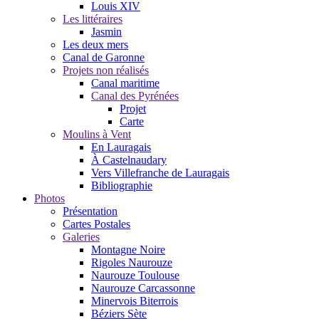
Louis XIV
Les littéraires
Jasmin
Les deux mers
Canal de Garonne
Projets non réalisés
Canal maritime
Canal des Pyrénées
Projet
Carte
Moulins à Vent
En Lauragais
À Castelnaudary
Vers Villefranche de Lauragais
Bibliographie
Photos
Présentation
Cartes Postales
Galeries
Montagne Noire
Rigoles Naurouze
Naurouze Toulouse
Naurouze Carcassonne
Minervois Biterrois
Béziers Sète