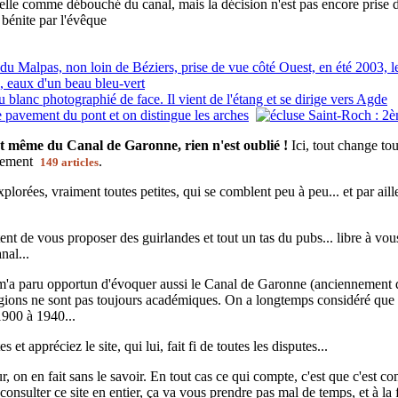
elle comme débouché du canal, mais la décision n'est pas encore prise d
 bénite par l'évêque
t même du Canal de Garonne, rien n'est oublié !
Ici, tout change to
ctement
.
149 articles
plorées, vraiment toutes petites, qui se comblent peu à peu... et par ail
nt de vous proposer des guirlandes et tout un tas du pubs... libre à vous !
nal...
 m'a paru opportun d'évoquer aussi le Canal de Garonne (anciennement d
régions ne sont pas toujours académiques. On a longtemps considéré que 
1900 à 1940...
 et appréciez le site, qui lui, fait fi de toutes les disputes...
 on en fait sans le savoir. En tout cas ce qui compte, c'est que c'est co
nsulter ce site en entier, ça va vous prendre pas mal de temps, et à la 