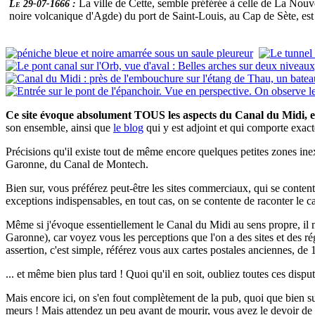
La ville de Cette, semble préférée à celle de La Nouv
Le 29-07-1666 :
noire volcanique d'Agde) du port de Saint-Louis, au Cap de Sète, est
Ce site évoque absolument TOUS les aspects du Canal du Midi, e
son ensemble, ainsi que
le blog
qui y est adjoint et qui comporte exa
Précisions qu'il existe tout de même encore quelques petites zones inex
Garonne, du Canal de Montech.
Bien sur, vous préférez peut-être les sites commerciaux, qui se contente
exceptions indispensables, en tout cas, on se contente de raconter le ca
Même si j'évoque essentiellement le Canal du Midi au sens propre, il
Garonne), car voyez vous les perceptions que l'on a des sites et des 
assertion, c'est simple, référez vous aux cartes postales anciennes, de 
... et même bien plus tard ! Quoi qu'il en soit, oubliez toutes ces disputes
Mais encore ici, on s'en fout complètement de la pub, quoi que bien sur,
meurs ! Mais attendez un peu avant de mourir, vous avez le devoir de co