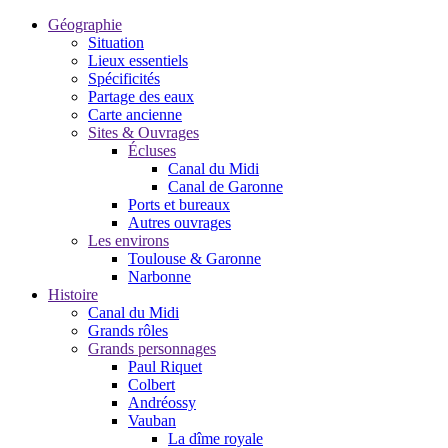
Géographie
Situation
Lieux essentiels
Spécificités
Partage des eaux
Carte ancienne
Sites & Ouvrages
Écluses
Canal du Midi
Canal de Garonne
Ports et bureaux
Autres ouvrages
Les environs
Toulouse & Garonne
Narbonne
Histoire
Canal du Midi
Grands rôles
Grands personnages
Paul Riquet
Colbert
Andréossy
Vauban
La dîme royale