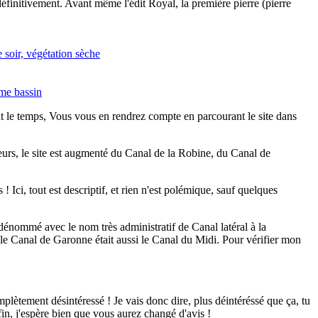
éfinitivement. Avant même l'édit Royal, la première pierre (pierre
ut le temps, Vous vous en rendrez compte en parcourant le site dans
leurs, le site est augmenté du Canal de la Robine, du Canal de
 Ici, tout est descriptif, et rien n'est polémique, sauf quelques
énommé avec le nom très administratif de Canal latéral à la
le Canal de Garonne était aussi le Canal du Midi. Pour vérifier mon
mplètement désintéressé ! Je vais donc dire, plus déintéréssé que ça, tu
fin, j'espère bien que vous aurez changé d'avis !