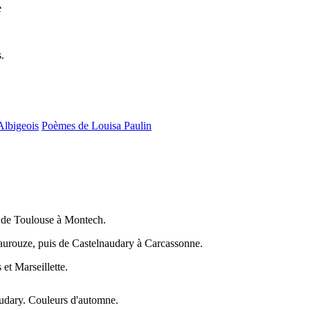
e
.
Albigeois
Poèmes de Louisa Paulin
 de Toulouse à Montech.
aurouze, puis de Castelnaudary à Carcassonne.
et Marseillette.