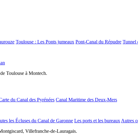
aurouze
Toulouse : Les Ponts jumeaux
Pont-Canal du Répudre
Tunnel 
lan
 de Toulouse à Montech.
Carte du Canal des Pyrénées
Canal Maritime des Deux-Mers
utes les Écluses du Canal de Garonne
Les ports et les bureaux
Autres o
Montgiscard, Villefranche-de-Lauragais.