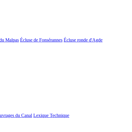
du Malpas
Écluse de Fonsérannes
Écluse ronde d'Agde
uvrages du Canal
Lexique Technique