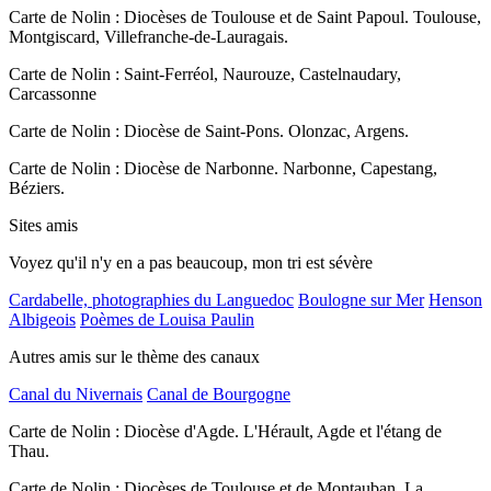
Carte de Nolin : Diocèses de Toulouse et de Saint Papoul. Toulouse,
Montgiscard, Villefranche-de-Lauragais.
Carte de Nolin : Saint-Ferréol, Naurouze, Castelnaudary,
Carcassonne
Carte de Nolin : Diocèse de Saint-Pons. Olonzac, Argens.
Carte de Nolin : Diocèse de Narbonne. Narbonne, Capestang,
Béziers.
Sites amis
Voyez qu'il n'y en a pas beaucoup, mon tri est sévère
Cardabelle, photographies du Languedoc
Boulogne sur Mer
Henson
Albigeois
Poèmes de Louisa Paulin
Autres amis sur le thème des canaux
Canal du Nivernais
Canal de Bourgogne
Carte de Nolin : Diocèse d'Agde. L'Hérault, Agde et l'étang de
Thau.
Carte de Nolin : Diocèses de Toulouse et de Montauban. La