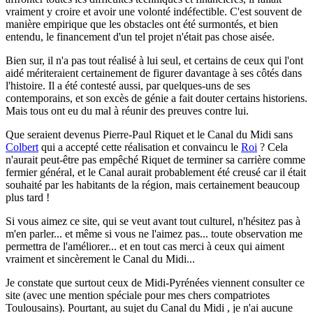
vraiment y croire et avoir une volonté indéfectible. C'est souvent de
manière empirique que les obstacles ont été surmontés, et bien
entendu, le financement d'un tel projet n'était pas chose aisée.
Bien sur, il n'a pas tout réalisé à lui seul, et certains de ceux qui l'ont
aidé mériteraient certainement de figurer davantage à ses côtés dans
l'histoire. Il a été contesté aussi, par quelques-uns de ses
contemporains, et son excès de génie a fait douter certains historiens.
Mais tous ont eu du mal à réunir des preuves contre lui.
Que seraient devenus Pierre-Paul Riquet et le Canal du Midi sans
Colbert
qui a accepté cette réalisation et convaincu le
Roi
? Cela
n'aurait peut-être pas empêché Riquet de terminer sa carrière comme
fermier général, et le Canal aurait probablement été creusé car il était
souhaité par les habitants de la région, mais certainement beaucoup
plus tard !
Si vous aimez ce site, qui se veut avant tout culturel, n'hésitez pas à
m'en parler...
et même si vous ne l'aimez pas... toute observation me
permettra de l'améliorer... et en tout cas merci à ceux qui aiment
vraiment et sincèrement le Canal du Midi...
Je constate que surtout ceux de Midi-Pyrénées viennent consulter ce
site (avec une mention spéciale pour mes chers compatriotes
Toulousains). Pourtant, au sujet du Canal du Midi , je n'ai aucune