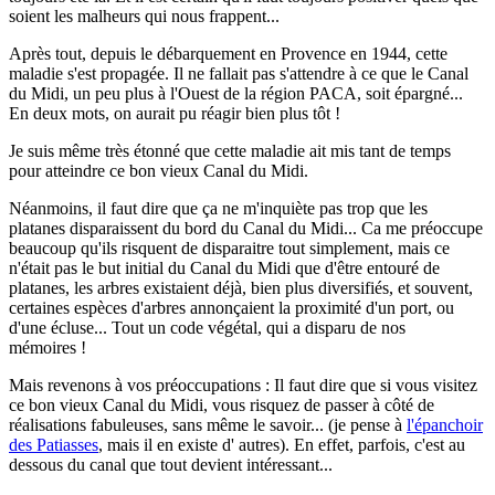
soient les malheurs qui nous frappent...
Après tout, depuis le débarquement en Provence en 1944, cette
maladie s'est propagée. Il ne fallait pas s'attendre à ce que le Canal
du Midi, un peu plus à l'Ouest de la région PACA, soit épargné...
En deux mots, on aurait pu réagir bien plus tôt !
Je suis même très étonné que cette maladie ait mis tant de temps
pour atteindre ce bon vieux Canal du Midi.
Néanmoins, il faut dire que ça ne m'inquiète pas trop que les
platanes disparaissent du bord du Canal du Midi... Ca me préoccupe
beaucoup qu'ils risquent de disparaitre tout simplement, mais ce
n'était pas le but initial du Canal du Midi que d'être entouré de
platanes, les arbres existaient déjà, bien plus diversifiés, et souvent,
certaines espèces d'arbres annonçaient la proximité d'un port, ou
d'une écluse... Tout un code végétal, qui a disparu de nos
mémoires !
Mais revenons à vos préoccupations : Il faut dire que si vous visitez
ce bon vieux Canal du Midi, vous risquez de passer à côté de
réalisations fabuleuses, sans même le savoir... (je pense à
l'épanchoir
des Patiasses
, mais il en existe d' autres). En effet, parfois, c'est au
dessous du canal que tout devient intéressant...