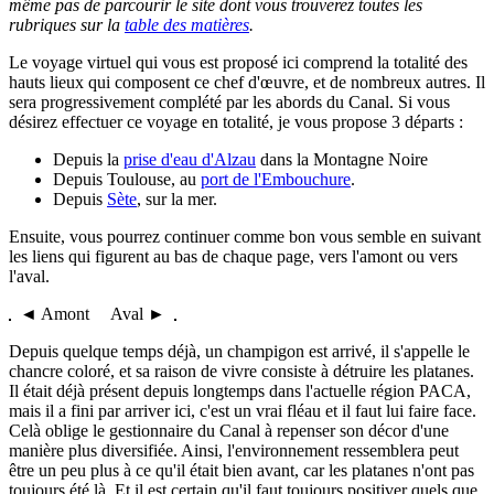
même pas de parcourir le site dont vous trouverez toutes les
rubriques sur la
table des matières
.
Le voyage virtuel qui vous est proposé ici comprend la totalité des
hauts lieux qui composent ce chef d'œuvre, et de nombreux autres. Il
sera progressivement complété par les abords du Canal. Si vous
désirez effectuer ce voyage en totalité, je vous propose 3 départs :
Depuis la
prise d'eau d'Alzau
dans la Montagne Noire
Depuis Toulouse, au
port de l'Embouchure
.
Depuis
Sète
, sur la mer.
Ensuite, vous pourrez continuer comme bon vous semble en suivant
les liens qui figurent au bas de chaque page, vers l'amont ou vers
l'aval.
◄ Amont Aval ►
Depuis quelque temps déjà, un champigon est arrivé, il s'appelle le
chancre coloré, et sa raison de vivre consiste à détruire les platanes.
Il était déjà présent depuis longtemps dans l'actuelle région PACA,
mais il a fini par arriver ici, c'est un vrai fléau et il faut lui faire face.
Celà oblige le gestionnaire du Canal à repenser son décor d'une
manière plus diversifiée. Ainsi, l'environnement ressemblera peut
être un peu plus à ce qu'il était bien avant, car les platanes n'ont pas
toujours été là. Et il est certain qu'il faut toujours positiver quels que