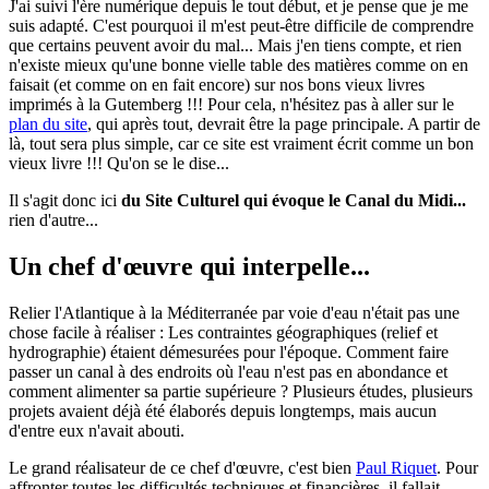
J'ai suivi l'ère numérique depuis le tout début, et je pense que je me
suis adapté. C'est pourquoi il m'est peut-être difficile de comprendre
que certains peuvent avoir du mal... Mais j'en tiens compte, et rien
n'existe mieux qu'une bonne vielle table des matières comme on en
faisait (et comme on en fait encore) sur nos bons vieux livres
imprimés à la Gutemberg !!! Pour cela, n'hésitez pas à aller sur le
plan du site
, qui après tout, devrait être la page principale. A partir de
là, tout sera plus simple, car ce site est vraiment écrit comme un bon
vieux livre !!! Qu'on se le dise...
Il s'agit donc ici
du Site Culturel qui évoque le Canal du Midi...
rien d'autre...
Un chef d'œuvre qui interpelle...
Relier l'Atlantique à la Méditerranée par voie d'eau n'était pas une
chose facile à réaliser : Les contraintes géographiques (relief et
hydrographie) étaient démesurées pour l'époque. Comment faire
passer un canal à des endroits où l'eau n'est pas en abondance et
comment alimenter sa partie supérieure ? Plusieurs études, plusieurs
projets avaient déjà été élaborés depuis longtemps, mais aucun
d'entre eux n'avait abouti.
Le grand réalisateur de ce chef d'œuvre, c'est bien
Paul Riquet
. Pour
affronter toutes les difficultés techniques et financières, il fallait