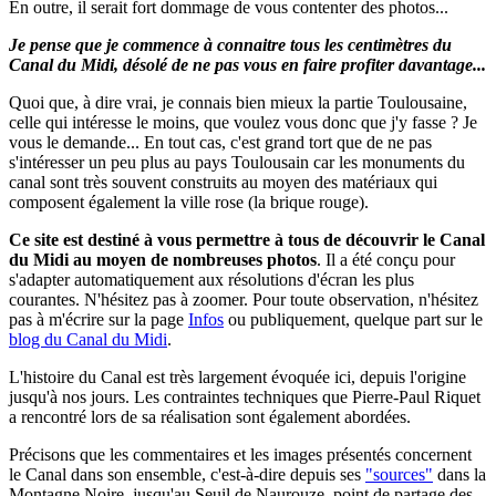
En outre, il serait fort dommage de vous contenter des photos...
Je pense que je commence à connaitre tous les centimètres du
Canal du Midi, désolé de ne pas vous en faire profiter davantage...
Quoi que, à dire vrai, je connais bien mieux la partie Toulousaine,
celle qui intéresse le moins, que voulez vous donc que j'y fasse ? Je
vous le demande... En tout cas, c'est grand tort que de ne pas
s'intéresser un peu plus au pays Toulousain car les monuments du
canal sont très souvent construits au moyen des matériaux qui
composent également la ville rose (la brique rouge).
Ce site est destiné à vous permettre à tous de découvrir le Canal
du Midi au moyen de nombreuses photos
.
Il a été conçu pour
s'adapter automatiquement aux résolutions d'écran les plus
courantes. N'hésitez pas à zoomer.
Pour toute observation, n'hésitez
pas à m'écrire sur la page
Infos
ou publiquement, quelque part sur le
blog du Canal du Midi
.
L'histoire du Canal est très largement évoquée ici, depuis l'origine
jusqu'à nos jours. Les contraintes techniques que Pierre-Paul Riquet
a rencontré lors de sa réalisation sont également abordées.
Précisons que les commentaires et les images présentés concernent
le Canal dans son ensemble, c'est-à-dire depuis ses
"sources"
dans la
Montagne Noire, jusqu'au Seuil de Naurouze, point de partage des