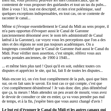
Bien sur, vous préférez peut-être les sites commerciaux, qui se
contentent de vous proposer des guirlandes et tout un tas du pubs...
libre à vous ! Ici, tout est descriptif, et rien n'est polémique, sauf
quelques exceptions indispensables, en tout cas, on se contente de
raconter le canal...
Même si j'évoque essentiellement le Canal du Midi au sens propre, il
m'a paru opportun d'évoquer aussi le Canal de Garonne
(anciennement dénommé avec le nom très administratif de Canal
latéral à la Garonne), car voyez vous les perceptions que l'on a des
sites et des régions ne sont pas toujours académiques. On a
longtemps considéré que le Canal de Garonne était aussi le Canal du
Midi. Pour vérifier mon assertion, c'est simple, référez vous aux
cartes postales anciennes, de 1900 à 1940...
... et même bien plus tard ! Quoi qu'il en soit, oubliez toutes ces
disputes et appréciez le site, qui lui, fait fi de toutes les disputes...
Mais encore ici, on s'en fout complètement de la pub, quoi que bien
sur, on en fait sans le savoir. En tout cas ce qui compte, c'est que
c'est complètement désintéressé ! Je vais donc dire, plus déintéréssé
que ça, tu meurs ! Mais attendez un peu avant de mourir, vous avez
le devoir de consulter ce site en entier, ça va vous prendre pas mal
de temps, et à la fin, j'espère bien que vous aurez changé d'avis !
Le but est d'évoquer le Canal du Midi et les autres canaux qui