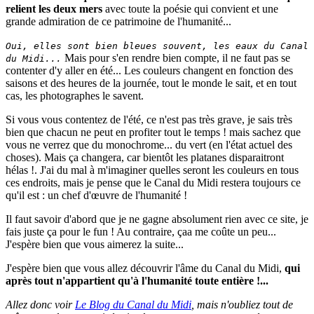
relient les deux mers
avec toute la poésie qui convient et une
grande admiration de ce patrimoine de l'humanité...
Oui, elles sont bien bleues souvent, les eaux du Canal
Mais pour s'en rendre bien compte, il ne faut pas se
du Midi...
contenter d'y aller en été... Les couleurs changent en fonction des
saisons et des heures de la journée, tout le monde le sait, et en tout
cas, les photographes le savent.
Si vous vous contentez de l'été, ce n'est pas très grave, je sais très
bien que chacun ne peut en profiter tout le temps ! mais sachez que
vous ne verrez que du monochrome... du vert (en l'état actuel des
choses). Mais ça changera, car bientôt les platanes disparaitront
hélas !. J'ai du mal à m'imaginer quelles seront les couleurs en tous
ces endroits, mais je pense que le Canal du Midi restera toujours ce
qu'il est : un chef d'œuvre de l'humanité !
Il faut savoir d'abord que je ne gagne absolument rien avec ce site, je
fais juste ça pour le fun ! Au contraire, çaa me coûte un peu...
J'espère bien que vous aimerez la suite...
J'espère bien que vous allez découvrir l'âme du Canal du Midi,
qui
après tout n'appartient qu'à l'humanité toute entière !...
Allez donc voir
Le Blog du Canal du Midi
, mais n'oubliez tout de