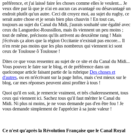
préférence, et j'ai laissé faire les choses comme elles le veulent... Je
veux dire par là que je n'ai en aucun cas avantagé ou désavantagé un
endroit plutôt qu'un autre. Ceci dit croyez moi, au sujet du rugby, ce
serait autre chose et je serais bien plus chauvin ! En tout cas,
toujours au sujet du Canal du Midi, j'aurais souhaité une égalité avec
ceux du Languedoc-Roussillon, mais ils viennent un peu moins ;
tout de même, précisons qu'ils arrivent au deuxième rang ! Mais
j'écrivais ça alors que la région Occitanie n'existait pas encore... Il
n'en reste pas moins que les plus nombreux qui viennent ici sont
ceux de Toulouse ô Toulouse !
Dites ce que vous ressentez au sujet de ce site et du Canal du Midi...
Vous pouvez le faire sur le blog, et de préférence dans un
quelconque article faisant partie de la rubrique
Des choses et
d'autres
, ou en m'écrivant sur la page Infos, mais c'est mieux sur le
blog, car mes réponses peuvent ainsi profiter à tous !
Quoi qu'il en soit, je remercie vraiment, et très chalereusement, tous
ceux qui viennent ici. Sachez tous qu'il faut mériter le Canal du
Midi. Ni plus ni moins, je ne vous demande pas d'en être fou ! Je
vous demande simplement de l'apprécier à sa juste valeur !
Ce n'est qu'après la Révolution Française que le Canal Royal