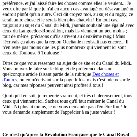
préférence, et j'ai laissé faire les choses comme elles le veulent... Je
veux dire par là que je n'ai en aucun cas avantagé ou désavantagé un
endroit plutôt qu'un autre. Ceci dit croyez moi, au sujet du rugby, ce
serait autre chose et je serais bien plus chauvin ! En tout cas,
toujours au sujet du Canal du Midi, j'aurais souhaité une égalité avec
ceux du Languedoc-Roussillon, mais ils viennent un peu moins ;
tout de même, précisons qu'ils arrivent au deuxième rang ! Mais
j'écrivais ça alors que la région Occitanie n'existait pas encore... Il
n'en reste pas moins que les plus nombreux qui viennent ici sont
ceux de Toulouse ô Toulouse !
Dites ce que vous ressentez au sujet de ce site et du Canal du Midi...
Vous pouvez le faire sur le blog, et de préférence dans un
quelconque article faisant partie de la rubrique
Des choses et
d'autres
, ou en m'écrivant sur la page Infos, mais c'est mieux sur le
blog, car mes réponses peuvent ainsi profiter à tous !
Quoi qu'il en soit, je remercie vraiment, et très chalereusement, tous
ceux qui viennent ici. Sachez tous qu'il faut mériter le Canal du
Midi. Ni plus ni moins, je ne vous demande pas d'en être fou ! Je
vous demande simplement de l'apprécier à sa juste valeur !
Ce n'est qu'après la Révolution Française que le Canal Royal