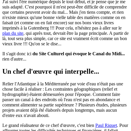
J'ai suivi l'ère numérique depuis le tout début, et je pense que je me
suis adapté. C'est pourquoi il m'est peut-être difficile de comprendre
que certains peuvent avoir du mal... Mais j'en tiens compte, et rien
n'existe mieux qu'une bonne vielle table des matières comme on en
faisait (et comme on en fait encore) sur nos bons vieux livres
imprimés à la Gutemberg !!! Pour cela, n'hésitez pas à aller sur le
plan du site
, qui après tout, devrait être la page principale. A partir de
là, tout sera plus simple, car ce site est vraiment écrit comme un bon
vieux livre !!! Qu'on se le dise...
Il s'agit donc ici
du Site Culturel qui évoque le Canal du Midi...
rien d'autre...
Un chef d'œuvre qui interpelle...
Relier l'Atlantique à la Méditerranée par voie d'eau n'était pas une
chose facile à réaliser : Les contraintes géographiques (relief et
hydrographie) étaient démesurées pour l'époque. Comment faire
passer un canal à des endroits où l'eau n'est pas en abondance et
comment alimenter sa partie supérieure ? Plusieurs études, plusieurs
projets avaient déjà été élaborés depuis longtemps, mais aucun
d'entre eux n'avait abouti.
Le grand réalisateur de ce chef d'œuvre, c'est bien
Paul Riquet
. Pour
affronter toutes les difficultés techniques et financières, il fallait