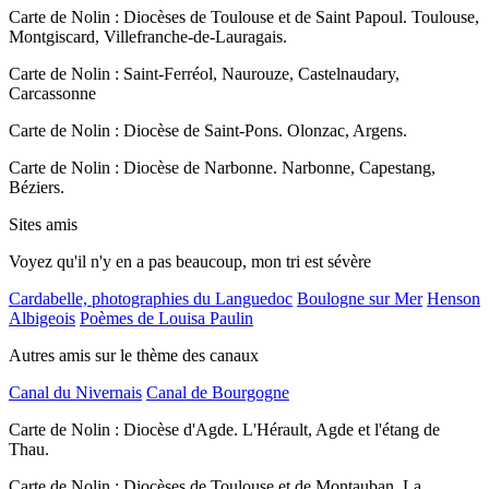
Carte de Nolin : Diocèses de Toulouse et de Saint Papoul. Toulouse,
Montgiscard, Villefranche-de-Lauragais.
Carte de Nolin : Saint-Ferréol, Naurouze, Castelnaudary,
Carcassonne
Carte de Nolin : Diocèse de Saint-Pons. Olonzac, Argens.
Carte de Nolin : Diocèse de Narbonne. Narbonne, Capestang,
Béziers.
Sites amis
Voyez qu'il n'y en a pas beaucoup, mon tri est sévère
Cardabelle, photographies du Languedoc
Boulogne sur Mer
Henson
Albigeois
Poèmes de Louisa Paulin
Autres amis sur le thème des canaux
Canal du Nivernais
Canal de Bourgogne
Carte de Nolin : Diocèse d'Agde. L'Hérault, Agde et l'étang de
Thau.
Carte de Nolin : Diocèses de Toulouse et de Montauban. La