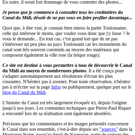
En outre, il serait fort dommage de vous contenter des photos...
Je pense que je commence à connaitre tous les centimètres du
Canal du Midi, désolé de ne pas vous en faire profiter davantage...
Quoi que, à dire vrai, je connais bien mieux la partie Toulousaine,
celle qui intéresse le moins, que voulez vous donc que j'y fasse ? Je
vous le demande... En tout cas, c'est grand tort que de ne pas
s'intéresser un peu plus au pays Toulousain car les monuments du
canal sont très souvent construits au moyen des matériaux qui
composent également la ville rose (la brique rouge).
Ce site est destiné à vous permettre à tous de découvrir le Canal
du Midi au moyen de nombreuses photos
.
Il a été conçu pour
s'adapter automatiquement aux résolutions d'écran les plus
courantes. N'hésitez pas à zoomer.
Pour toute observation, n'hésitez
pas à m'écrire sur la page
Infos
ou publiquement, quelque part sur le
blog du Canal du Midi
.
L'histoire du Canal est très largement évoquée ici, depuis l'origine
jusqu'à nos jours. Les contraintes techniques que Pierre-Paul Riquet
a rencontré lors de sa réalisation sont également abordées.
Précisons que les commentaires et les images présentés concernent
le Canal dans son ensemble, c'est-à-dire depuis ses
"sources"
dans la
Montagne Noire, jusqu'au Seuil de Naurouze, point de partage des