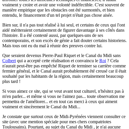
vraiment y croire et avoir une volonté indéfectible. C'est souvent de
manière empirique que les obstacles ont été surmontés, et bien
entendu, le financement d'un tel projet n'était pas chose aisée.
Bien sur, il n'a pas tout réalisé à lui seul, et certains de ceux qui l'ont
aidé mériteraient certainement de figurer davantage à ses côtés dans
l'histoire. Il a été contesté aussi, par quelques-uns de ses
contemporains, et son excès de génie a fait douter certains historiens.
Mais tous ont eu du mal à réunir des preuves contre lui.
Que seraient devenus Pierre-Paul Riquet et le Canal du Midi sans
Colbert
qui a accepté cette réalisation et convaincu le
Roi
? Cela
n'aurait peut-être pas empêché Riquet de terminer sa carrière comme
fermier général, et le Canal aurait probablement été creusé car il était
souhaité par les habitants de la région, mais certainement beaucoup
plus tard !
Si vous aimez ce site, qui se veut avant tout culturel, n'hésitez pas à
m'en parler...
et même si vous ne l'aimez pas... toute observation me
permettra de l'améliorer... et en tout cas merci à ceux qui aiment
vraiment et sincèrement le Canal du Midi...
Je constate que surtout ceux de Midi-Pyrénées viennent consulter ce
site (avec une mention spéciale pour mes chers compatriotes
Toulousains). Pourtant, au sujet du Canal du Midi , je n'ai aucune