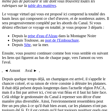
même pas de parcourir le site dont vous trouverez toutes les
rubriques sur la
table des matières
.
Le voyage virtuel qui vous est proposé ici comprend la totalité des
hauts lieux qui composent ce chef d'œuvre, et de nombreux autres. Il
sera progressivement complété par les abords du Canal. Si vous
désirez effectuer ce voyage en totalité, je vous propose 3 départs :
Depuis la
prise d'eau d'Alzau
dans la Montagne Noire
Depuis Toulouse, au
port de l'Embouchure
.
Depuis
Sète
, sur la mer.
Ensuite, vous pourrez continuer comme bon vous semble en suivant
les liens qui figurent au bas de chaque page, vers l'amont ou vers
l'aval.
◄ Amont Aval ►
Depuis quelque temps déjà, un champigon est arrivé, il s'appelle le
chancre coloré, et sa raison de vivre consiste à détruire les platanes.
Il était déjà présent depuis longtemps dans l'actuelle région PACA,
mais il a fini par arriver ici, c'est un vrai fléau et il faut lui faire face.
Celà oblige le gestionnaire du Canal à repenser son décor d'une
manière plus diversifiée. Ainsi, l'environnement ressemblera peut
être un peu plus à ce qu'il était bien avant, car les platanes n'ont pas
toujours été là. Et il est certain qu'il faut toujours positiver quels que