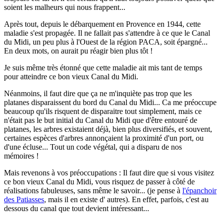
soient les malheurs qui nous frappent...
Après tout, depuis le débarquement en Provence en 1944, cette
maladie s'est propagée. Il ne fallait pas s'attendre à ce que le Canal
du Midi, un peu plus à l'Ouest de la région PACA, soit épargné...
En deux mots, on aurait pu réagir bien plus tôt !
Je suis même très étonné que cette maladie ait mis tant de temps
pour atteindre ce bon vieux Canal du Midi.
Néanmoins, il faut dire que ça ne m'inquiète pas trop que les
platanes disparaissent du bord du Canal du Midi... Ca me préoccupe
beaucoup qu'ils risquent de disparaitre tout simplement, mais ce
n'était pas le but initial du Canal du Midi que d'être entouré de
platanes, les arbres existaient déjà, bien plus diversifiés, et souvent,
certaines espèces d'arbres annonçaient la proximité d'un port, ou
d'une écluse... Tout un code végétal, qui a disparu de nos
mémoires !
Mais revenons à vos préoccupations : Il faut dire que si vous visitez
ce bon vieux Canal du Midi, vous risquez de passer à côté de
réalisations fabuleuses, sans même le savoir... (je pense à
l'épanchoir
des Patiasses
, mais il en existe d' autres). En effet, parfois, c'est au
dessous du canal que tout devient intéressant...