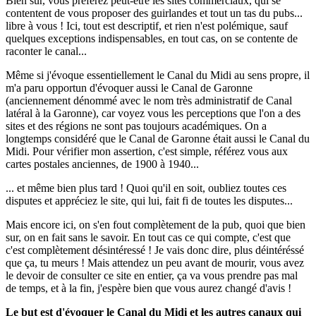
Bien sur, vous préférez peut-être les sites commerciaux, qui se
contentent de vous proposer des guirlandes et tout un tas du pubs...
libre à vous ! Ici, tout est descriptif, et rien n'est polémique, sauf
quelques exceptions indispensables, en tout cas, on se contente de
raconter le canal...
Même si j'évoque essentiellement le Canal du Midi au sens propre, il
m'a paru opportun d'évoquer aussi le Canal de Garonne
(anciennement dénommé avec le nom très administratif de Canal
latéral à la Garonne), car voyez vous les perceptions que l'on a des
sites et des régions ne sont pas toujours académiques. On a
longtemps considéré que le Canal de Garonne était aussi le Canal du
Midi. Pour vérifier mon assertion, c'est simple, référez vous aux
cartes postales anciennes, de 1900 à 1940...
... et même bien plus tard ! Quoi qu'il en soit, oubliez toutes ces
disputes et appréciez le site, qui lui, fait fi de toutes les disputes...
Mais encore ici, on s'en fout complètement de la pub, quoi que bien
sur, on en fait sans le savoir. En tout cas ce qui compte, c'est que
c'est complètement désintéressé ! Je vais donc dire, plus déintéréssé
que ça, tu meurs ! Mais attendez un peu avant de mourir, vous avez
le devoir de consulter ce site en entier, ça va vous prendre pas mal
de temps, et à la fin, j'espère bien que vous aurez changé d'avis !
Le but est d'évoquer le Canal du Midi et les autres canaux qui