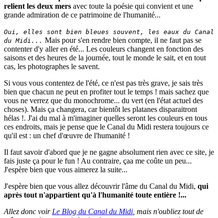
relient les deux mers
avec toute la poésie qui convient et une
grande admiration de ce patrimoine de l'humanité...
Oui, elles sont bien bleues souvent, les eaux du Canal
Mais pour s'en rendre bien compte, il ne faut pas se
du Midi...
contenter d'y aller en été... Les couleurs changent en fonction des
saisons et des heures de la journée, tout le monde le sait, et en tout
cas, les photographes le savent.
Si vous vous contentez de l'été, ce n'est pas très grave, je sais très
bien que chacun ne peut en profiter tout le temps ! mais sachez que
vous ne verrez que du monochrome... du vert (en l'état actuel des
choses). Mais ça changera, car bientôt les platanes disparaitront
hélas !. J'ai du mal à m'imaginer quelles seront les couleurs en tous
ces endroits, mais je pense que le Canal du Midi restera toujours ce
qu'il est : un chef d'œuvre de l'humanité !
Il faut savoir d'abord que je ne gagne absolument rien avec ce site, je
fais juste ça pour le fun ! Au contraire, çaa me coûte un peu...
J'espère bien que vous aimerez la suite...
J'espère bien que vous allez découvrir l'âme du Canal du Midi,
qui
après tout n'appartient qu'à l'humanité toute entière !...
Allez donc voir
Le Blog du Canal du Midi
, mais n'oubliez tout de