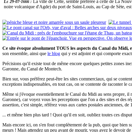
La ville de Cette, semble préférée à celle de La Nouv
Le 29-07-1666 :
noire volcanique d'Agde) du port de Saint-Louis, au Cap de Sète, est
Ce site évoque absolument TOUS les aspects du Canal du Midi, e
son ensemble, ainsi que
le blog
qui y est adjoint et qui comporte exa
Précisions qu'il existe tout de même encore quelques petites zones inex
Garonne, du Canal de Montech.
Bien sur, vous préférez peut-être les sites commerciaux, qui se contente
exceptions indispensables, en tout cas, on se contente de raconter le ca
Même si j'évoque essentiellement le Canal du Midi au sens propre, il
Garonne), car voyez vous les perceptions que l'on a des sites et des 
assertion, c'est simple, référez vous aux cartes postales anciennes, de 
... et même bien plus tard ! Quoi qu'il en soit, oubliez toutes ces disputes
Mais encore ici, on s'en fout complètement de la pub, quoi que bien sur,
meurs ! Mais attendez un peu avant de mourir, vous avez le devoir de co