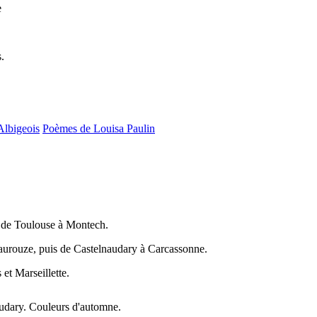
e
.
Albigeois
Poèmes de Louisa Paulin
 de Toulouse à Montech.
aurouze, puis de Castelnaudary à Carcassonne.
et Marseillette.