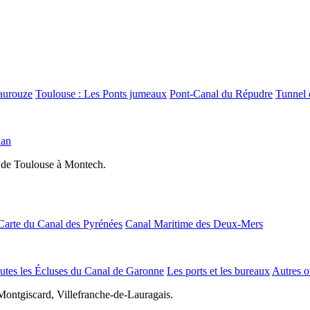
aurouze
Toulouse : Les Ponts jumeaux
Pont-Canal du Répudre
Tunnel 
lan
 de Toulouse à Montech.
Carte du Canal des Pyrénées
Canal Maritime des Deux-Mers
utes les Écluses du Canal de Garonne
Les ports et les bureaux
Autres o
Montgiscard, Villefranche-de-Lauragais.