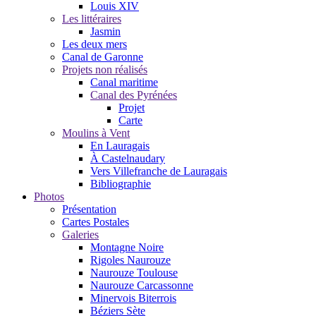
Louis XIV
Les littéraires
Jasmin
Les deux mers
Canal de Garonne
Projets non réalisés
Canal maritime
Canal des Pyrénées
Projet
Carte
Moulins à Vent
En Lauragais
À Castelnaudary
Vers Villefranche de Lauragais
Bibliographie
Photos
Présentation
Cartes Postales
Galeries
Montagne Noire
Rigoles Naurouze
Naurouze Toulouse
Naurouze Carcassonne
Minervois Biterrois
Béziers Sète