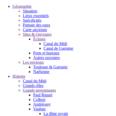
Géographie
Situation
Lieux essentiels
Spécificités
Partage des eaux
Carte ancienne
Sites & Ouvrages
Écluses
Canal du Midi
Canal de Garonne
Ports et bureaux
Autres ouvrages
Les environs
Toulouse & Garonne
Narbonne
Histoire
Canal du Midi
Grands rôles
Grands personnages
Paul Riquet
Colbert
Andréossy
Vauban
La dîme royale