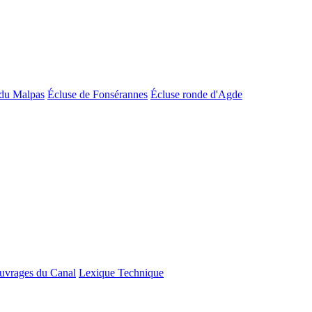
du Malpas
Écluse de Fonsérannes
Écluse ronde d'Agde
uvrages du Canal
Lexique Technique