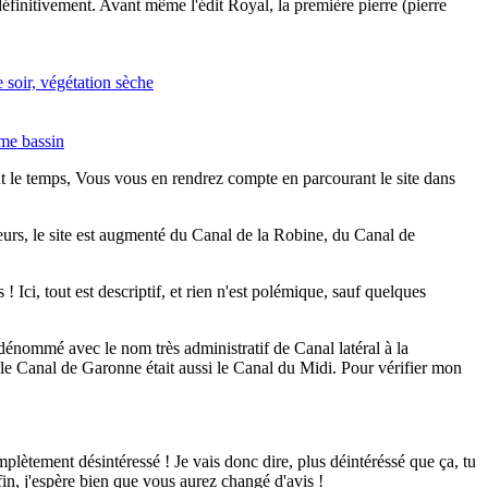
éfinitivement. Avant même l'édit Royal, la première pierre (pierre
ut le temps, Vous vous en rendrez compte en parcourant le site dans
leurs, le site est augmenté du Canal de la Robine, du Canal de
 Ici, tout est descriptif, et rien n'est polémique, sauf quelques
énommé avec le nom très administratif de Canal latéral à la
le Canal de Garonne était aussi le Canal du Midi. Pour vérifier mon
mplètement désintéressé ! Je vais donc dire, plus déintéréssé que ça, tu
fin, j'espère bien que vous aurez changé d'avis !