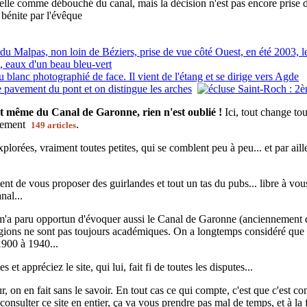
elle comme débouché du canal, mais la décision n'est pas encore prise d
 bénite par l'évêque
t même du Canal de Garonne, rien n'est oublié !
Ici, tout change to
ctement
.
149 articles
plorées, vraiment toutes petites, qui se comblent peu à peu... et par ail
nt de vous proposer des guirlandes et tout un tas du pubs... libre à vous !
nal...
 m'a paru opportun d'évoquer aussi le Canal de Garonne (anciennement d
régions ne sont pas toujours académiques. On a longtemps considéré que 
1900 à 1940...
 et appréciez le site, qui lui, fait fi de toutes les disputes...
 on en fait sans le savoir. En tout cas ce qui compte, c'est que c'est co
nsulter ce site en entier, ça va vous prendre pas mal de temps, et à la 