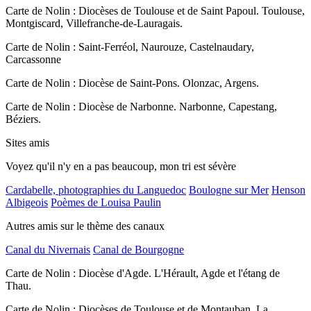
Carte de Nolin : Diocèses de Toulouse et de Saint Papoul. Toulouse,
Montgiscard, Villefranche-de-Lauragais.
Carte de Nolin : Saint-Ferréol, Naurouze, Castelnaudary,
Carcassonne
Carte de Nolin : Diocèse de Saint-Pons. Olonzac, Argens.
Carte de Nolin : Diocèse de Narbonne. Narbonne, Capestang,
Béziers.
Sites amis
Voyez qu'il n'y en a pas beaucoup, mon tri est sévère
Cardabelle, photographies du Languedoc
Boulogne sur Mer
Henson
Albigeois
Poèmes de Louisa Paulin
Autres amis sur le thème des canaux
Canal du Nivernais
Canal de Bourgogne
Carte de Nolin : Diocèse d'Agde. L'Hérault, Agde et l'étang de
Thau.
Carte de Nolin : Diocèses de Toulouse et de Montauban. La