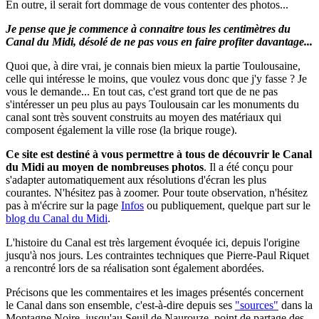
En outre, il serait fort dommage de vous contenter des photos...
Je pense que je commence à connaitre tous les centimètres du
Canal du Midi, désolé de ne pas vous en faire profiter davantage...
Quoi que, à dire vrai, je connais bien mieux la partie Toulousaine,
celle qui intéresse le moins, que voulez vous donc que j'y fasse ? Je
vous le demande... En tout cas, c'est grand tort que de ne pas
s'intéresser un peu plus au pays Toulousain car les monuments du
canal sont très souvent construits au moyen des matériaux qui
composent également la ville rose (la brique rouge).
Ce site est destiné à vous permettre à tous de découvrir le Canal
du Midi au moyen de nombreuses photos
.
Il a été conçu pour
s'adapter automatiquement aux résolutions d'écran les plus
courantes. N'hésitez pas à zoomer.
Pour toute observation, n'hésitez
pas à m'écrire sur la page
Infos
ou publiquement, quelque part sur le
blog du Canal du Midi
.
L'histoire du Canal est très largement évoquée ici, depuis l'origine
jusqu'à nos jours. Les contraintes techniques que Pierre-Paul Riquet
a rencontré lors de sa réalisation sont également abordées.
Précisons que les commentaires et les images présentés concernent
le Canal dans son ensemble, c'est-à-dire depuis ses
"sources"
dans la
Montagne Noire, jusqu'au Seuil de Naurouze, point de partage des