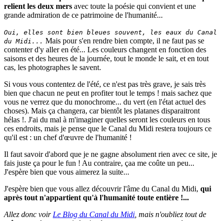
relient les deux mers
avec toute la poésie qui convient et une
grande admiration de ce patrimoine de l'humanité...
Oui, elles sont bien bleues souvent, les eaux du Canal
Mais pour s'en rendre bien compte, il ne faut pas se
du Midi...
contenter d'y aller en été... Les couleurs changent en fonction des
saisons et des heures de la journée, tout le monde le sait, et en tout
cas, les photographes le savent.
Si vous vous contentez de l'été, ce n'est pas très grave, je sais très
bien que chacun ne peut en profiter tout le temps ! mais sachez que
vous ne verrez que du monochrome... du vert (en l'état actuel des
choses). Mais ça changera, car bientôt les platanes disparaitront
hélas !. J'ai du mal à m'imaginer quelles seront les couleurs en tous
ces endroits, mais je pense que le Canal du Midi restera toujours ce
qu'il est : un chef d'œuvre de l'humanité !
Il faut savoir d'abord que je ne gagne absolument rien avec ce site, je
fais juste ça pour le fun ! Au contraire, çaa me coûte un peu...
J'espère bien que vous aimerez la suite...
J'espère bien que vous allez découvrir l'âme du Canal du Midi,
qui
après tout n'appartient qu'à l'humanité toute entière !...
Allez donc voir
Le Blog du Canal du Midi
, mais n'oubliez tout de