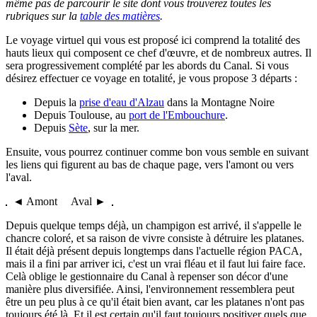
même pas de parcourir le site dont vous trouverez toutes les
rubriques sur la
table des matières
.
Le voyage virtuel qui vous est proposé ici comprend la totalité des
hauts lieux qui composent ce chef d'œuvre, et de nombreux autres. Il
sera progressivement complété par les abords du Canal. Si vous
désirez effectuer ce voyage en totalité, je vous propose 3 départs :
Depuis la
prise d'eau d'Alzau
dans la Montagne Noire
Depuis Toulouse, au
port de l'Embouchure
.
Depuis
Sète
, sur la mer.
Ensuite, vous pourrez continuer comme bon vous semble en suivant
les liens qui figurent au bas de chaque page, vers l'amont ou vers
l'aval.
◄ Amont Aval ►
Depuis quelque temps déjà, un champigon est arrivé, il s'appelle le
chancre coloré, et sa raison de vivre consiste à détruire les platanes.
Il était déjà présent depuis longtemps dans l'actuelle région PACA,
mais il a fini par arriver ici, c'est un vrai fléau et il faut lui faire face.
Celà oblige le gestionnaire du Canal à repenser son décor d'une
manière plus diversifiée. Ainsi, l'environnement ressemblera peut
être un peu plus à ce qu'il était bien avant, car les platanes n'ont pas
toujours été là. Et il est certain qu'il faut toujours positiver quels que