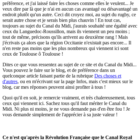
préférence, et j'ai laissé faire les choses comme elles le veulent... Je
veux dire par là que je n'ai en aucun cas avantagé ou désavantagé un
endroit plutôt qu'un autre. Ceci dit croyez moi, au sujet du rugby, ce
serait autre chose et je serais bien plus chauvin ! En tout cas,
toujours au sujet du Canal du Midi, j'aurais souhaité une égalité avec
ceux du Languedoc-Roussillon, mais ils viennent un peu moins ;
tout de même, précisons qu'ils arrivent au deuxième rang ! Mais
j'écrivais ça alors que la région Occitanie n'existait pas encore... Il
n'en reste pas moins que les plus nombreux qui viennent ici sont
ceux de Toulouse ô Toulouse !
Dites ce que vous ressentez au sujet de ce site et du Canal du Midi...
Vous pouvez le faire sur le blog, et de préférence dans un
quelconque article faisant partie de la rubrique
Des choses et
d'autres
, ou en m'écrivant sur la page Infos, mais c'est mieux sur le
blog, car mes réponses peuvent ainsi profiter à tous !
Quoi qu'il en soit, je remercie vraiment, et très chalereusement, tous
ceux qui viennent ici. Sachez tous qu'il faut mériter le Canal du
Midi. Ni plus ni moins, je ne vous demande pas d'en être fou ! Je
vous demande simplement de l'apprécier à sa juste valeur !
Ce n'est qu'après la Révolution Française que le Canal Royal