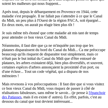
soient les malheurs qui nous frappent...
Après tout, depuis le débarquement en Provence en 1944, cette
maladie s'est propagée. Il ne fallait pas s'attendre à ce que le Canal
du Midi, un peu plus à l'Ouest de la région PACA, soit épargné...
En deux mots, on aurait pu réagir bien plus tôt !
Je suis même très étonné que cette maladie ait mis tant de temps
pour atteindre ce bon vieux Canal du Midi.
Néanmoins, il faut dire que ça ne m'inquiète pas trop que les
platanes disparaissent du bord du Canal du Midi... Ca me préoccupe
beaucoup qu'ils risquent de disparaitre tout simplement, mais ce
n'était pas le but initial du Canal du Midi que d'être entouré de
platanes, les arbres existaient déjà, bien plus diversifiés, et souvent,
certaines espèces d'arbres annonçaient la proximité d'un port, ou
d'une écluse... Tout un code végétal, qui a disparu de nos
mémoires !
Mais revenons à vos préoccupations : Il faut dire que si vous visitez
ce bon vieux Canal du Midi, vous risquez de passer à côté de
réalisations fabuleuses, sans même le savoir... (je pense à
l'épanchoir
des Patiasses
, mais il en existe d' autres). En effet, parfois, c'est au
dessous du canal que tout devient intéressant...