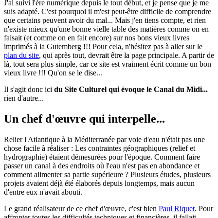
J'ai suivi l'ère numérique depuis le tout début, et je pense que je me
suis adapté. C'est pourquoi il m'est peut-être difficile de comprendre
que certains peuvent avoir du mal... Mais j'en tiens compte, et rien
n'existe mieux qu'une bonne vielle table des matières comme on en
faisait (et comme on en fait encore) sur nos bons vieux livres
imprimés à la Gutemberg !!! Pour cela, n'hésitez pas à aller sur le
plan du site
, qui après tout, devrait être la page principale. A partir de
là, tout sera plus simple, car ce site est vraiment écrit comme un bon
vieux livre !!! Qu'on se le dise...
Il s'agit donc ici
du Site Culturel qui évoque le Canal du Midi...
rien d'autre...
Un chef d'œuvre qui interpelle...
Relier l'Atlantique à la Méditerranée par voie d'eau n'était pas une
chose facile à réaliser : Les contraintes géographiques (relief et
hydrographie) étaient démesurées pour l'époque. Comment faire
passer un canal à des endroits où l'eau n'est pas en abondance et
comment alimenter sa partie supérieure ? Plusieurs études, plusieurs
projets avaient déjà été élaborés depuis longtemps, mais aucun
d'entre eux n'avait abouti.
Le grand réalisateur de ce chef d'œuvre, c'est bien
Paul Riquet
. Pour
affronter toutes les difficultés techniques et financières, il fallait