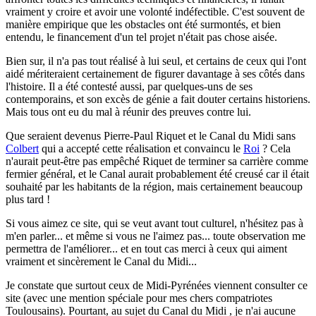
vraiment y croire et avoir une volonté indéfectible. C'est souvent de
manière empirique que les obstacles ont été surmontés, et bien
entendu, le financement d'un tel projet n'était pas chose aisée.
Bien sur, il n'a pas tout réalisé à lui seul, et certains de ceux qui l'ont
aidé mériteraient certainement de figurer davantage à ses côtés dans
l'histoire. Il a été contesté aussi, par quelques-uns de ses
contemporains, et son excès de génie a fait douter certains historiens.
Mais tous ont eu du mal à réunir des preuves contre lui.
Que seraient devenus Pierre-Paul Riquet et le Canal du Midi sans
Colbert
qui a accepté cette réalisation et convaincu le
Roi
? Cela
n'aurait peut-être pas empêché Riquet de terminer sa carrière comme
fermier général, et le Canal aurait probablement été creusé car il était
souhaité par les habitants de la région, mais certainement beaucoup
plus tard !
Si vous aimez ce site, qui se veut avant tout culturel, n'hésitez pas à
m'en parler...
et même si vous ne l'aimez pas... toute observation me
permettra de l'améliorer... et en tout cas merci à ceux qui aiment
vraiment et sincèrement le Canal du Midi...
Je constate que surtout ceux de Midi-Pyrénées viennent consulter ce
site (avec une mention spéciale pour mes chers compatriotes
Toulousains). Pourtant, au sujet du Canal du Midi , je n'ai aucune