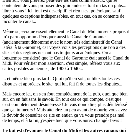
Bien sur, vous préférez peut-être les sites commerciaux, qui se
contentent de vous proposer des guirlandes et tout un tas du pubs...
libre à vous ! Ici, tout est descriptif, et rien n'est polémique, sauf
quelques exceptions indispensables, en tout cas, on se contente de
raconter le canal...
Même si j'évoque essentiellement le Canal du Midi au sens propre, il
m'a paru opportun d'évoquer aussi le Canal de Garonne
(anciennement dénommé avec le nom très administratif de Canal
latéral à la Garonne), car voyez vous les perceptions que l'on a des
sites et des régions ne sont pas toujours académiques. On a
longtemps considéré que le Canal de Garonne était aussi le Canal du
Midi. Pour vérifier mon assertion, c'est simple, référez vous aux
cartes postales anciennes, de 1900 à 1940...
... et même bien plus tard ! Quoi qu'il en soit, oubliez toutes ces
disputes et appréciez le site, qui lui, fait fi de toutes les disputes...
Mais encore ici, on s'en fout complètement de la pub, quoi que bien
sur, on en fait sans le savoir. En tout cas ce qui compte, c'est que
c'est complètement désintéressé ! Je vais donc dire, plus déintéréssé
que ça, tu meurs ! Mais attendez un peu avant de mourir, vous avez
le devoir de consulter ce site en entier, ça va vous prendre pas mal
de temps, et à la fin, j'espère bien que vous aurez changé d'avis !
Le but est d'évoquer le Canal du Midi et les autres canaux qui