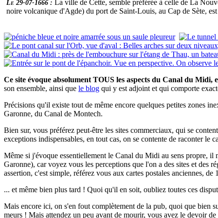
La ville de Cette, semble préférée à celle de La Nouv
Le 29-07-1666 :
noire volcanique d'Agde) du port de Saint-Louis, au Cap de Sète, est
Ce site évoque absolument TOUS les aspects du Canal du Midi, e
son ensemble, ainsi que
le blog
qui y est adjoint et qui comporte exa
Précisions qu'il existe tout de même encore quelques petites zones inex
Garonne, du Canal de Montech.
Bien sur, vous préférez peut-être les sites commerciaux, qui se contente
exceptions indispensables, en tout cas, on se contente de raconter le ca
Même si j'évoque essentiellement le Canal du Midi au sens propre, il
Garonne), car voyez vous les perceptions que l'on a des sites et des 
assertion, c'est simple, référez vous aux cartes postales anciennes, de 
... et même bien plus tard ! Quoi qu'il en soit, oubliez toutes ces disputes
Mais encore ici, on s'en fout complètement de la pub, quoi que bien sur,
meurs ! Mais attendez un peu avant de mourir, vous avez le devoir de co