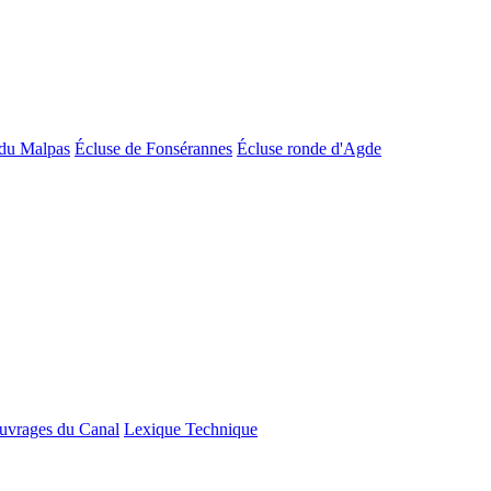
du Malpas
Écluse de Fonsérannes
Écluse ronde d'Agde
uvrages du Canal
Lexique Technique