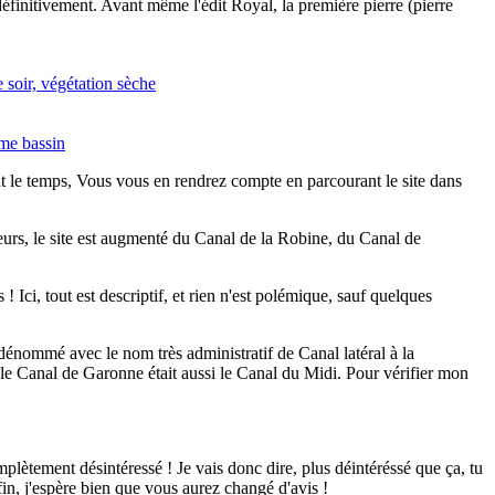
éfinitivement. Avant même l'édit Royal, la première pierre (pierre
ut le temps, Vous vous en rendrez compte en parcourant le site dans
leurs, le site est augmenté du Canal de la Robine, du Canal de
 Ici, tout est descriptif, et rien n'est polémique, sauf quelques
énommé avec le nom très administratif de Canal latéral à la
le Canal de Garonne était aussi le Canal du Midi. Pour vérifier mon
mplètement désintéressé ! Je vais donc dire, plus déintéréssé que ça, tu
fin, j'espère bien que vous aurez changé d'avis !