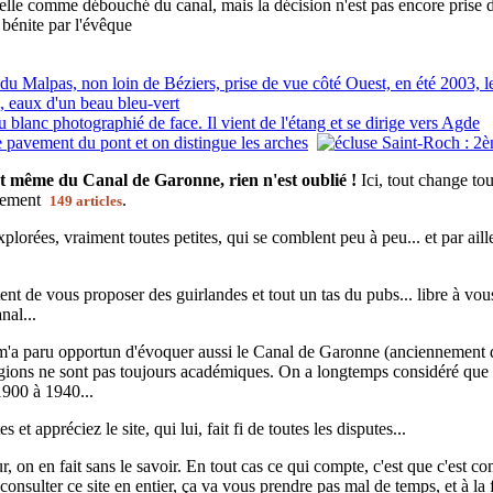
elle comme débouché du canal, mais la décision n'est pas encore prise d
 bénite par l'évêque
t même du Canal de Garonne, rien n'est oublié !
Ici, tout change to
ctement
.
149 articles
plorées, vraiment toutes petites, qui se comblent peu à peu... et par ail
nt de vous proposer des guirlandes et tout un tas du pubs... libre à vous !
nal...
 m'a paru opportun d'évoquer aussi le Canal de Garonne (anciennement d
régions ne sont pas toujours académiques. On a longtemps considéré que 
1900 à 1940...
 et appréciez le site, qui lui, fait fi de toutes les disputes...
 on en fait sans le savoir. En tout cas ce qui compte, c'est que c'est co
nsulter ce site en entier, ça va vous prendre pas mal de temps, et à la 