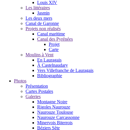
Louis XIV
Les littéraires
Jasmin
Les deux mers
Canal de Garonne
Projets non réalisés
Canal maritime
Canal des Pyrénées
Projet
Carte
Moulins à Vent
En Lauragais
À Castelnaudary
Vers Villefranche de Lauragais
Bibliographie
Photos
Présentation
Cartes Postales
Galeries
Montagne Noire
Rigoles Naurouze
Naurouze Toulouse
Naurouze Carcassonne
Minervois Biterrois
Béziers Sète