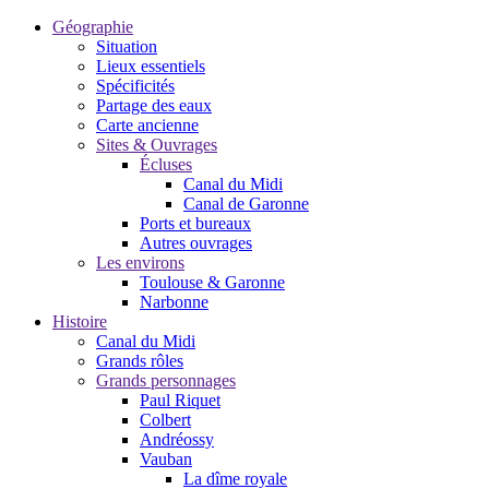
Géographie
Situation
Lieux essentiels
Spécificités
Partage des eaux
Carte ancienne
Sites & Ouvrages
Écluses
Canal du Midi
Canal de Garonne
Ports et bureaux
Autres ouvrages
Les environs
Toulouse & Garonne
Narbonne
Histoire
Canal du Midi
Grands rôles
Grands personnages
Paul Riquet
Colbert
Andréossy
Vauban
La dîme royale