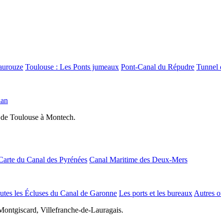
aurouze
Toulouse : Les Ponts jumeaux
Pont-Canal du Répudre
Tunnel 
lan
 de Toulouse à Montech.
Carte du Canal des Pyrénées
Canal Maritime des Deux-Mers
utes les Écluses du Canal de Garonne
Les ports et les bureaux
Autres o
Montgiscard, Villefranche-de-Lauragais.