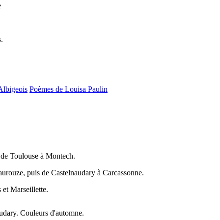
e
.
Albigeois
Poèmes de Louisa Paulin
 de Toulouse à Montech.
aurouze, puis de Castelnaudary à Carcassonne.
et Marseillette.