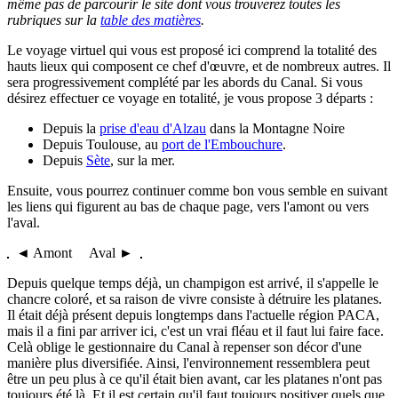
même pas de parcourir le site dont vous trouverez toutes les
rubriques sur la
table des matières
.
Le voyage virtuel qui vous est proposé ici comprend la totalité des
hauts lieux qui composent ce chef d'œuvre, et de nombreux autres. Il
sera progressivement complété par les abords du Canal. Si vous
désirez effectuer ce voyage en totalité, je vous propose 3 départs :
Depuis la
prise d'eau d'Alzau
dans la Montagne Noire
Depuis Toulouse, au
port de l'Embouchure
.
Depuis
Sète
, sur la mer.
Ensuite, vous pourrez continuer comme bon vous semble en suivant
les liens qui figurent au bas de chaque page, vers l'amont ou vers
l'aval.
◄ Amont Aval ►
Depuis quelque temps déjà, un champigon est arrivé, il s'appelle le
chancre coloré, et sa raison de vivre consiste à détruire les platanes.
Il était déjà présent depuis longtemps dans l'actuelle région PACA,
mais il a fini par arriver ici, c'est un vrai fléau et il faut lui faire face.
Celà oblige le gestionnaire du Canal à repenser son décor d'une
manière plus diversifiée. Ainsi, l'environnement ressemblera peut
être un peu plus à ce qu'il était bien avant, car les platanes n'ont pas
toujours été là. Et il est certain qu'il faut toujours positiver quels que