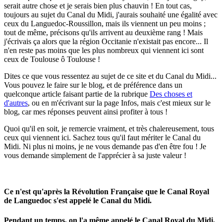
serait autre chose et je serais bien plus chauvin ! En tout cas,
toujours au sujet du Canal du Midi, j'aurais souhaité une égalité avec
ceux du Languedoc-Roussillon, mais ils viennent un peu moins ;
tout de même, précisons qu'ils arrivent au deuxième rang ! Mais
j'écrivais ça alors que la région Occitanie n'existait pas encore... Il
n'en reste pas moins que les plus nombreux qui viennent ici sont
ceux de Toulouse ô Toulouse !
Dites ce que vous ressentez au sujet de ce site et du Canal du Midi...
Vous pouvez le faire sur le blog, et de préférence dans un
quelconque article faisant partie de la rubrique
Des choses et
d'autres
, ou en m'écrivant sur la page Infos, mais c'est mieux sur le
blog, car mes réponses peuvent ainsi profiter à tous !
Quoi qu'il en soit, je remercie vraiment, et très chalereusement, tous
ceux qui viennent ici. Sachez tous qu'il faut mériter le Canal du
Midi. Ni plus ni moins, je ne vous demande pas d'en être fou ! Je
vous demande simplement de l'apprécier à sa juste valeur !
Ce n'est qu'après la Révolution Française que le Canal Royal
de Languedoc s'est appelé le Canal du Midi.
Pendant un temps, on l'a même appelé le Canal Royal du Midi,