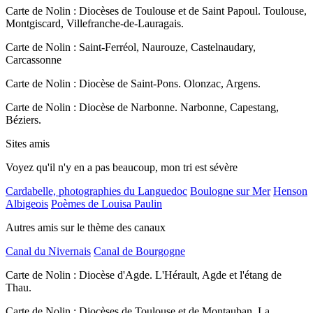
Carte de Nolin : Diocèses de Toulouse et de Saint Papoul. Toulouse,
Montgiscard, Villefranche-de-Lauragais.
Carte de Nolin : Saint-Ferréol, Naurouze, Castelnaudary,
Carcassonne
Carte de Nolin : Diocèse de Saint-Pons. Olonzac, Argens.
Carte de Nolin : Diocèse de Narbonne. Narbonne, Capestang,
Béziers.
Sites amis
Voyez qu'il n'y en a pas beaucoup, mon tri est sévère
Cardabelle, photographies du Languedoc
Boulogne sur Mer
Henson
Albigeois
Poèmes de Louisa Paulin
Autres amis sur le thème des canaux
Canal du Nivernais
Canal de Bourgogne
Carte de Nolin : Diocèse d'Agde. L'Hérault, Agde et l'étang de
Thau.
Carte de Nolin : Diocèses de Toulouse et de Montauban. La