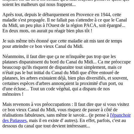
soient les malheurs qui nous frappent...
Après tout, depuis le débarquement en Provence en 1944, cette
maladie s'est propagée. Il ne fallait pas s'attendre à ce que le Canal
du Midi, un peu plus à l'Ouest de la région PACA, soit épargné...
En deux mots, on aurait pu réagir bien plus tôt !
Je suis même très étonné que cette maladie ait mis tant de temps
pour atteindre ce bon vieux Canal du Midi.
Néanmoins, il faut dire que ça ne m'inquiète pas trop que les
platanes disparaissent du bord du Canal du Midi... Ca me préoccupe
beaucoup qu'ils risquent de disparaitre tout simplement, mais ce
n'était pas le but initial du Canal du Midi que d'être entouré de
platanes, les arbres existaient déjà, bien plus diversifiés, et souvent,
certaines espèces d'arbres annonçaient la proximité d'un port, ou
d'une écluse... Tout un code végétal, qui a disparu de nos
mémoires !
Mais revenons à vos préoccupations : Il faut dire que si vous visitez
ce bon vieux Canal du Midi, vous risquez de passer à côté de
réalisations fabuleuses, sans même le savoir... (je pense à
l'épanchoir
des Patiasses
, mais il en existe d' autres). En effet, parfois, c'est au
dessous du canal que tout devient intéressant...