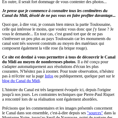
En outre, il serait fort dommage de vous contenter des photos...
Je pense que je commence à connaitre tous les centimètres du
Canal du Midi, désolé de ne pas vous en faire profiter davantage...
Quoi que, à dire vrai, je connais bien mieux la partie Toulousaine,
celle qui intéresse le moins, que voulez vous donc que j'y fasse ? Je
vous le demande... En tout cas, c'est grand tort que de ne pas
s'intéresser un peu plus au pays Toulousain car les monuments du
canal sont très souvent construits au moyen des matériaux qui
composent également la ville rose (la brique rouge).
Ce site est destiné à vous permettre à tous de découvrir le Canal
du Midi au moyen de nombreuses photos
.
Il a été conçu pour
s'adapter automatiquement aux résolutions d'écran les plus
courantes. N'hésitez pas à zoomer.
Pour toute observation, n'hésitez
pas à m'écrire sur la page
Infos
ou publiquement, quelque part sur le
blog du Canal du Midi
.
L'histoire du Canal est très largement évoquée ici, depuis l'origine
jusqu'à nos jours. Les contraintes techniques que Pierre-Paul Riquet
a rencontré lors de sa réalisation sont également abordées.
Précisons que les commentaires et les images présentés concernent
le Canal dans son ensemble, c'est-à-dire depuis ses
"sources"
dans la
Montagne Noire, jusqu'au Seuil de Naurouze, point de partage des