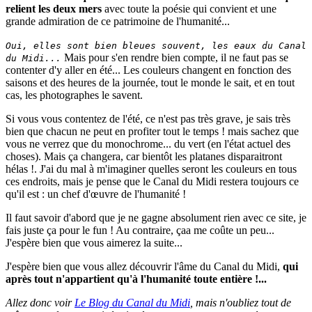
relient les deux mers
avec toute la poésie qui convient et une
grande admiration de ce patrimoine de l'humanité...
Oui, elles sont bien bleues souvent, les eaux du Canal
Mais pour s'en rendre bien compte, il ne faut pas se
du Midi...
contenter d'y aller en été... Les couleurs changent en fonction des
saisons et des heures de la journée, tout le monde le sait, et en tout
cas, les photographes le savent.
Si vous vous contentez de l'été, ce n'est pas très grave, je sais très
bien que chacun ne peut en profiter tout le temps ! mais sachez que
vous ne verrez que du monochrome... du vert (en l'état actuel des
choses). Mais ça changera, car bientôt les platanes disparaitront
hélas !. J'ai du mal à m'imaginer quelles seront les couleurs en tous
ces endroits, mais je pense que le Canal du Midi restera toujours ce
qu'il est : un chef d'œuvre de l'humanité !
Il faut savoir d'abord que je ne gagne absolument rien avec ce site, je
fais juste ça pour le fun ! Au contraire, çaa me coûte un peu...
J'espère bien que vous aimerez la suite...
J'espère bien que vous allez découvrir l'âme du Canal du Midi,
qui
après tout n'appartient qu'à l'humanité toute entière !...
Allez donc voir
Le Blog du Canal du Midi
, mais n'oubliez tout de