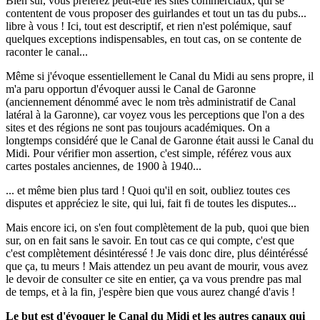
Bien sur, vous préférez peut-être les sites commerciaux, qui se
contentent de vous proposer des guirlandes et tout un tas du pubs...
libre à vous ! Ici, tout est descriptif, et rien n'est polémique, sauf
quelques exceptions indispensables, en tout cas, on se contente de
raconter le canal...
Même si j'évoque essentiellement le Canal du Midi au sens propre, il
m'a paru opportun d'évoquer aussi le Canal de Garonne
(anciennement dénommé avec le nom très administratif de Canal
latéral à la Garonne), car voyez vous les perceptions que l'on a des
sites et des régions ne sont pas toujours académiques. On a
longtemps considéré que le Canal de Garonne était aussi le Canal du
Midi. Pour vérifier mon assertion, c'est simple, référez vous aux
cartes postales anciennes, de 1900 à 1940...
... et même bien plus tard ! Quoi qu'il en soit, oubliez toutes ces
disputes et appréciez le site, qui lui, fait fi de toutes les disputes...
Mais encore ici, on s'en fout complètement de la pub, quoi que bien
sur, on en fait sans le savoir. En tout cas ce qui compte, c'est que
c'est complètement désintéressé ! Je vais donc dire, plus déintéréssé
que ça, tu meurs ! Mais attendez un peu avant de mourir, vous avez
le devoir de consulter ce site en entier, ça va vous prendre pas mal
de temps, et à la fin, j'espère bien que vous aurez changé d'avis !
Le but est d'évoquer le Canal du Midi et les autres canaux qui