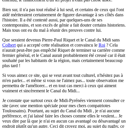
Bien sur, il n'a pas tout réalisé à lui seul, et certains de ceux qui l'ont
aidé mériteraient certainement de figurer davantage à ses côtés dans
l'histoire. Il a été contesté aussi, par quelques-uns de ses
contemporains, et son excès de génie a fait douter certains historiens.
Mais tous ont eu du mal à réunir des preuves contre lui.
Que seraient devenus Pierre-Paul Riquet et le Canal du Midi sans
Colbert
qui a accepté cette réalisation et convaincu le
Roi
? Cela
n'aurait peut-être pas empêché Riquet de terminer sa carrière comme
fermier général, et le Canal aurait probablement été creusé car il était
souhaité par les habitants de la région, mais certainement beaucoup
plus tard !
Si vous aimez ce site, qui se veut avant tout culturel, n'hésitez pas à
m'en parler...
et même si vous ne l'aimez pas... toute observation me
permettra de l'améliorer... et en tout cas merci à ceux qui aiment
vraiment et sincèrement le Canal du Midi...
Je constate que surtout ceux de Midi-Pyrénées viennent consulter ce
site (avec une mention spéciale pour mes chers compatriotes
Toulousains). Pourtant, au sujet du Canal du Midi , je n'ai aucune
préférence, et j'ai laissé faire les choses comme elles le veulent... Je
veux dire par là que je n'ai en aucun cas avantagé ou désavantagé un
endroit plutôt qu'un autre. Ceci dit croyez moi, au sujet du rugby, ce