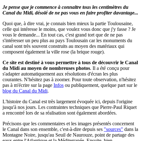
Je pense que je commence à connaitre tous les centimètres du
Canal du Midi, désolé de ne pas vous en faire profiter davantage...
Quoi que, à dire vrai, je connais bien mieux la partie Toulousaine,
celle qui intéresse le moins, que voulez vous donc que j'y fasse ? Je
vous le demande... En tout cas, c'est grand tort que de ne pas
s'intéresser un peu plus au pays Toulousain car les monuments du
canal sont très souvent construits au moyen des matériaux qui
composent également la ville rose (la brique rouge).
Ce site est destiné à vous permettre à tous de découvrir le Canal
du Midi au moyen de nombreuses photos
.
Il a été conçu pour
s'adapter automatiquement aux résolutions d'écran les plus
courantes. N'hésitez pas à zoomer.
Pour toute observation, n'hésitez
pas à m'écrire sur la page
Infos
ou publiquement, quelque part sur le
blog du Canal du Midi
.
L'histoire du Canal est très largement évoquée ici, depuis l'origine
jusqu'à nos jours. Les contraintes techniques que Pierre-Paul Riquet
a rencontré lors de sa réalisation sont également abordées.
Précisons que les commentaires et les images présentés concernent
le Canal dans son ensemble, c'est-à-dire depuis ses
"sources"
dans la
Montagne Noire, jusqu'au Seuil de Naurouze, point de partage des
eaux entre l'Atlantique et la Méditerranée. Ensuite, bien