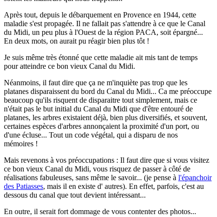
Après tout, depuis le débarquement en Provence en 1944, cette
maladie s'est propagée. Il ne fallait pas s'attendre à ce que le Canal
du Midi, un peu plus à l'Ouest de la région PACA, soit épargné...
En deux mots, on aurait pu réagir bien plus tôt !
Je suis même très étonné que cette maladie ait mis tant de temps
pour atteindre ce bon vieux Canal du Midi.
Néanmoins, il faut dire que ça ne m'inquiète pas trop que les
platanes disparaissent du bord du Canal du Midi... Ca me préoccupe
beaucoup qu'ils risquent de disparaitre tout simplement, mais ce
n'était pas le but initial du Canal du Midi que d'être entouré de
platanes, les arbres existaient déjà, bien plus diversifiés, et souvent,
certaines espèces d'arbres annonçaient la proximité d'un port, ou
d'une écluse... Tout un code végétal, qui a disparu de nos
mémoires !
Mais revenons à vos préoccupations : Il faut dire que si vous visitez
ce bon vieux Canal du Midi, vous risquez de passer à côté de
réalisations fabuleuses, sans même le savoir... (je pense à
l'épanchoir
des Patiasses
, mais il en existe d' autres). En effet, parfois, c'est au
dessous du canal que tout devient intéressant...
En outre, il serait fort dommage de vous contenter des photos...