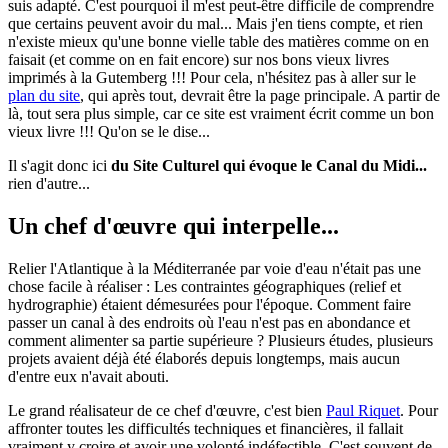
suis adapté. C'est pourquoi il m'est peut-être difficile de comprendre
que certains peuvent avoir du mal... Mais j'en tiens compte, et rien
n'existe mieux qu'une bonne vielle table des matières comme on en
faisait (et comme on en fait encore) sur nos bons vieux livres
imprimés à la Gutemberg !!! Pour cela, n'hésitez pas à aller sur le
plan du site
, qui après tout, devrait être la page principale. A partir de
là, tout sera plus simple, car ce site est vraiment écrit comme un bon
vieux livre !!! Qu'on se le dise...
Il s'agit donc ici
du Site Culturel qui évoque le Canal du Midi...
rien d'autre...
Un chef d'œuvre qui interpelle...
Relier l'Atlantique à la Méditerranée par voie d'eau n'était pas une
chose facile à réaliser : Les contraintes géographiques (relief et
hydrographie) étaient démesurées pour l'époque. Comment faire
passer un canal à des endroits où l'eau n'est pas en abondance et
comment alimenter sa partie supérieure ? Plusieurs études, plusieurs
projets avaient déjà été élaborés depuis longtemps, mais aucun
d'entre eux n'avait abouti.
Le grand réalisateur de ce chef d'œuvre, c'est bien
Paul Riquet
. Pour
affronter toutes les difficultés techniques et financières, il fallait
vraiment y croire et avoir une volonté indéfectible. C'est souvent de