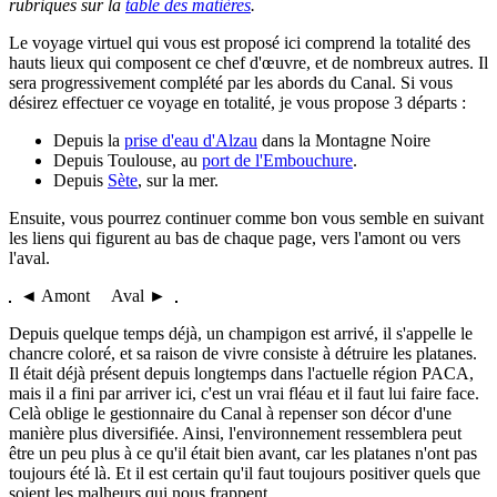
rubriques sur la
table des matières
.
Le voyage virtuel qui vous est proposé ici comprend la totalité des
hauts lieux qui composent ce chef d'œuvre, et de nombreux autres. Il
sera progressivement complété par les abords du Canal. Si vous
désirez effectuer ce voyage en totalité, je vous propose 3 départs :
Depuis la
prise d'eau d'Alzau
dans la Montagne Noire
Depuis Toulouse, au
port de l'Embouchure
.
Depuis
Sète
, sur la mer.
Ensuite, vous pourrez continuer comme bon vous semble en suivant
les liens qui figurent au bas de chaque page, vers l'amont ou vers
l'aval.
◄ Amont Aval ►
Depuis quelque temps déjà, un champigon est arrivé, il s'appelle le
chancre coloré, et sa raison de vivre consiste à détruire les platanes.
Il était déjà présent depuis longtemps dans l'actuelle région PACA,
mais il a fini par arriver ici, c'est un vrai fléau et il faut lui faire face.
Celà oblige le gestionnaire du Canal à repenser son décor d'une
manière plus diversifiée. Ainsi, l'environnement ressemblera peut
être un peu plus à ce qu'il était bien avant, car les platanes n'ont pas
toujours été là. Et il est certain qu'il faut toujours positiver quels que
soient les malheurs qui nous frappent...