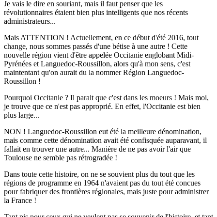
Je vais le dire en souriant, mais il faut penser que les
révolutionnaires étaient bien plus intelligents que nos récents
administrateurs...
Mais ATTENTION ! Actuellement, en ce début d'été 2016, tout
change, nous sommes passés d'une bétise à une autre ! Cette
nouvelle région vient d'être appelée Occitanie englobant Midi-
Pyrénées et Languedoc-Roussillon, alors qu'à mon sens, c'est
maintentant qu'on aurait du la nommer Région Languedoc-
Roussillon !
Pourquoi Occitanie ? Il parait que c'est dans les moeurs ! Mais moi,
je trouve que ce n'est pas approprié. En effet, l'Occitanie est bien
plus large...
NON ! Languedoc-Roussillon eut été la meilleure dénomination,
mais comme cette dénomination avait été confisquée auparavant, il
fallait en trouver une autre... Manière de ne pas avoir l'air que
Toulouse ne semble pas rétrogradée !
Dans toute cette histoire, on ne se souvient plus du tout que les
régions de programme en 1964 n'avaient pas du tout été concues
pour fabriquer des frontières régionales, mais juste pour administrer
la France !
Tant pis pour ceux qui ne veulent pas se souvenir de l'histoire, et tant