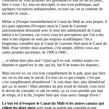
contentent de vous proposer des guirlandes et tout un tas du pubs...
libre à vous ! Ici, tout est descriptif, et rien n'est polémique, sauf
quelques exceptions indispensables, en tout cas, on se contente de
raconter le canal...
Même si j'évoque essentiellement le Canal du Midi au sens propre, il
m'a paru opportun d'évoquer aussi le Canal de Garonne
(anciennement dénommé avec le nom très administratif de Canal
latéral à la Garonne), car voyez vous les perceptions que l'on a des
sites et des régions ne sont pas toujours académiques. On a
longtemps considéré que le Canal de Garonne était aussi le Canal du
Midi. Pour vérifier mon assertion, c'est simple, référez vous aux
cartes postales anciennes, de 1900 à 1940...
... et même bien plus tard ! Quoi qu'il en soit, oubliez toutes ces
disputes et appréciez le site, qui lui, fait fi de toutes les disputes...
Mais encore ici, on s'en fout complètement de la pub, quoi que bien
sur, on en fait sans le savoir. En tout cas ce qui compte, c'est que
c'est complètement désintéressé ! Je vais donc dire, plus déintéréssé
que ça, tu meurs ! Mais attendez un peu avant de mourir, vous avez
le devoir de consulter ce site en entier, ça va vous prendre pas mal
de temps, et à la fin, j'espère bien que vous aurez changé d'avis !
Le but est d'évoquer le Canal du Midi et les autres canaux qui
relient les deux mers
avec toute la poésie qui convient et une