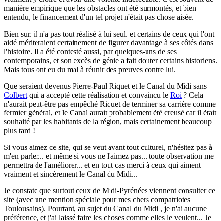
manière empirique que les obstacles ont été surmontés, et bien
entendu, le financement d'un tel projet n'était pas chose aisée.
Bien sur, il n'a pas tout réalisé à lui seul, et certains de ceux qui l'ont
aidé mériteraient certainement de figurer davantage à ses côtés dans
l'histoire. Il a été contesté aussi, par quelques-uns de ses
contemporains, et son excès de génie a fait douter certains historiens.
Mais tous ont eu du mal à réunir des preuves contre lui.
Que seraient devenus Pierre-Paul Riquet et le Canal du Midi sans
Colbert
qui a accepté cette réalisation et convaincu le
Roi
? Cela
n'aurait peut-être pas empêché Riquet de terminer sa carrière comme
fermier général, et le Canal aurait probablement été creusé car il était
souhaité par les habitants de la région, mais certainement beaucoup
plus tard !
Si vous aimez ce site, qui se veut avant tout culturel, n'hésitez pas à
m'en parler...
et même si vous ne l'aimez pas... toute observation me
permettra de l'améliorer... et en tout cas merci à ceux qui aiment
vraiment et sincèrement le Canal du Midi...
Je constate que surtout ceux de Midi-Pyrénées viennent consulter ce
site (avec une mention spéciale pour mes chers compatriotes
Toulousains). Pourtant, au sujet du Canal du Midi , je n'ai aucune
préférence, et j'ai laissé faire les choses comme elles le veulent... Je