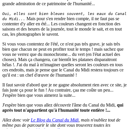
grande admiration de ce patrimoine de l'humanité...
Oui, elles sont bien bleues souvent, les eaux du Canal
Mais pour s'en rendre bien compte, il ne faut pas se
du Midi...
contenter d'y aller en été... Les couleurs changent en fonction des
saisons et des heures de la journée, tout le monde le sait, et en tout
cas, les photographes le savent.
Si vous vous contentez de l'été, ce n'est pas très grave, je sais très
bien que chacun ne peut en profiter tout le temps ! mais sachez que
vous ne verrez que du monochrome... du vert (en l'état actuel des
choses). Mais ça changera, car bientôt les platanes disparaitront
hélas !. J'ai du mal à m'imaginer quelles seront les couleurs en tous
ces endroits, mais je pense que le Canal du Midi restera toujours ce
qu'il est : un chef d'œuvre de l'humanité !
Il faut savoir d'abord que je ne gagne absolument rien avec ce site, je
fais juste ça pour le fun ! Au contraire, çaa me coûte un peu...
J'espère bien que vous aimerez la suite...
J'espère bien que vous allez découvrir l'âme du Canal du Midi,
qui
après tout n'appartient qu'à l'humanité toute entière !...
Allez donc voir
Le Blog du Canal du Midi
, mais n'oubliez tout de
même pas de parcourir le site dont vous trouverez toutes les