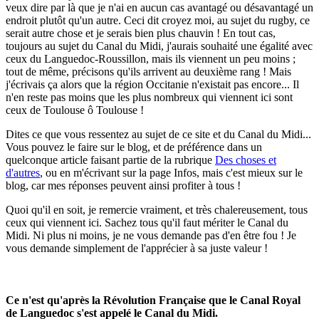
veux dire par là que je n'ai en aucun cas avantagé ou désavantagé un
endroit plutôt qu'un autre. Ceci dit croyez moi, au sujet du rugby, ce
serait autre chose et je serais bien plus chauvin ! En tout cas,
toujours au sujet du Canal du Midi, j'aurais souhaité une égalité avec
ceux du Languedoc-Roussillon, mais ils viennent un peu moins ;
tout de même, précisons qu'ils arrivent au deuxième rang ! Mais
j'écrivais ça alors que la région Occitanie n'existait pas encore... Il
n'en reste pas moins que les plus nombreux qui viennent ici sont
ceux de Toulouse ô Toulouse !
Dites ce que vous ressentez au sujet de ce site et du Canal du Midi...
Vous pouvez le faire sur le blog, et de préférence dans un
quelconque article faisant partie de la rubrique
Des choses et
d'autres
, ou en m'écrivant sur la page Infos, mais c'est mieux sur le
blog, car mes réponses peuvent ainsi profiter à tous !
Quoi qu'il en soit, je remercie vraiment, et très chalereusement, tous
ceux qui viennent ici. Sachez tous qu'il faut mériter le Canal du
Midi. Ni plus ni moins, je ne vous demande pas d'en être fou ! Je
vous demande simplement de l'apprécier à sa juste valeur !
Ce n'est qu'après la Révolution Française que le Canal Royal
de Languedoc s'est appelé le Canal du Midi.