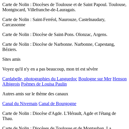
Carte de Nolin : Diocèses de Toulouse et de Saint Papoul. Toulouse,
Montgiscard, Villefranche-de-Lauragais.
Carte de Nolin : Saint-Ferréol, Naurouze, Castelnaudary,
Carcassonne
Carte de Nolin : Diocèse de Saint-Pons. Olonzac, Argens.
Carte de Nolin : Diocèse de Narbonne. Narbonne, Capestang,
Béziers.
Sites amis
Voyez qu'il n'y en a pas beaucoup, mon tri est sévère
Cardabelle, photographies du Languedoc
Boulogne sur Mer
Henson
Albigeois
Poèmes de Louisa Paulin
Autres amis sur le thème des canaux
Canal du Nivernais
Canal de Bourgogne
Carte de Nolin : Diocèse d'Agde. L'Hérault, Agde et l'étang de
Thau.
Carte de Nolin : Diocèses de Toulouse et de Montauban. La