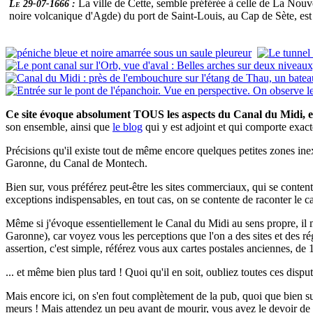
La ville de Cette, semble préférée à celle de La Nouv
Le 29-07-1666 :
noire volcanique d'Agde) du port de Saint-Louis, au Cap de Sète, est
Ce site évoque absolument TOUS les aspects du Canal du Midi, e
son ensemble, ainsi que
le blog
qui y est adjoint et qui comporte exa
Précisions qu'il existe tout de même encore quelques petites zones inex
Garonne, du Canal de Montech.
Bien sur, vous préférez peut-être les sites commerciaux, qui se contente
exceptions indispensables, en tout cas, on se contente de raconter le ca
Même si j'évoque essentiellement le Canal du Midi au sens propre, il
Garonne), car voyez vous les perceptions que l'on a des sites et des 
assertion, c'est simple, référez vous aux cartes postales anciennes, de 
... et même bien plus tard ! Quoi qu'il en soit, oubliez toutes ces disputes
Mais encore ici, on s'en fout complètement de la pub, quoi que bien sur,
meurs ! Mais attendez un peu avant de mourir, vous avez le devoir de co