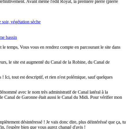
éfinitivement. Avant même l'édit Royal, la première pierre (pierre
ut le temps, Vous vous en rendrez compte en parcourant le site dans
leurs, le site est augmenté du Canal de la Robine, du Canal de
 Ici, tout est descriptif, et rien n'est polémique, sauf quelques
énommé avec le nom très administratif de Canal latéral à la
le Canal de Garonne était aussi le Canal du Midi. Pour vérifier mon
mplètement désintéressé ! Je vais donc dire, plus déintéréssé que ça, tu
fin, j'espère bien que vous aurez changé d'avis !