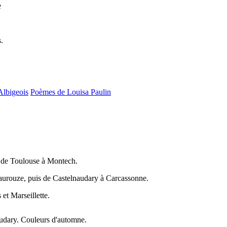
e
.
Albigeois
Poèmes de Louisa Paulin
 de Toulouse à Montech.
aurouze, puis de Castelnaudary à Carcassonne.
et Marseillette.