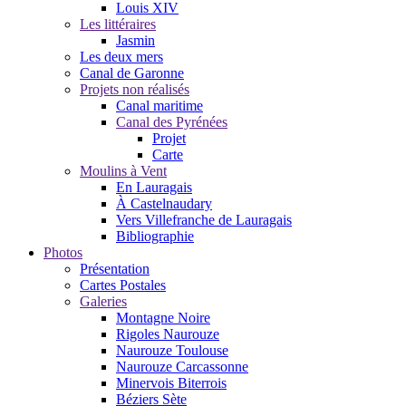
Louis XIV
Les littéraires
Jasmin
Les deux mers
Canal de Garonne
Projets non réalisés
Canal maritime
Canal des Pyrénées
Projet
Carte
Moulins à Vent
En Lauragais
À Castelnaudary
Vers Villefranche de Lauragais
Bibliographie
Photos
Présentation
Cartes Postales
Galeries
Montagne Noire
Rigoles Naurouze
Naurouze Toulouse
Naurouze Carcassonne
Minervois Biterrois
Béziers Sète