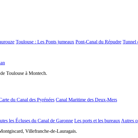
aurouze
Toulouse : Les Ponts jumeaux
Pont-Canal du Répudre
Tunnel 
lan
 de Toulouse à Montech.
Carte du Canal des Pyrénées
Canal Maritime des Deux-Mers
utes les Écluses du Canal de Garonne
Les ports et les bureaux
Autres o
Montgiscard, Villefranche-de-Lauragais.