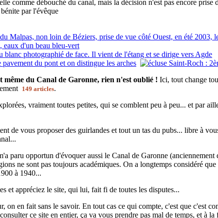
elle comme débouché du canal, mais la décision n'est pas encore prise d
 bénite par l'évêque
t même du Canal de Garonne, rien n'est oublié !
Ici, tout change to
ctement
.
149 articles
plorées, vraiment toutes petites, qui se comblent peu à peu... et par ail
nt de vous proposer des guirlandes et tout un tas du pubs... libre à vous !
nal...
 m'a paru opportun d'évoquer aussi le Canal de Garonne (anciennement d
régions ne sont pas toujours académiques. On a longtemps considéré que 
1900 à 1940...
 et appréciez le site, qui lui, fait fi de toutes les disputes...
 on en fait sans le savoir. En tout cas ce qui compte, c'est que c'est co
nsulter ce site en entier, ça va vous prendre pas mal de temps, et à la 