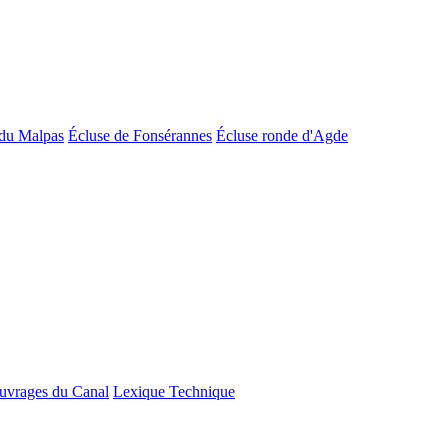
du Malpas
Écluse de Fonsérannes
Écluse ronde d'Agde
uvrages du Canal
Lexique Technique