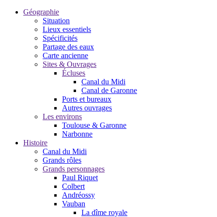
Géographie
Situation
Lieux essentiels
Spécificités
Partage des eaux
Carte ancienne
Sites & Ouvrages
Écluses
Canal du Midi
Canal de Garonne
Ports et bureaux
Autres ouvrages
Les environs
Toulouse & Garonne
Narbonne
Histoire
Canal du Midi
Grands rôles
Grands personnages
Paul Riquet
Colbert
Andréossy
Vauban
La dîme royale