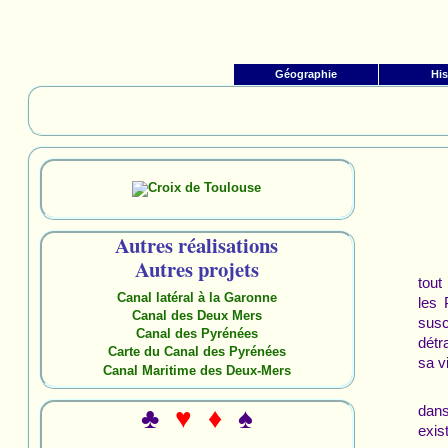
Géographie
His
Autres réalisations
Autres projets
tout
Canal latéral à la Garonne
les 
Canal des Deux Mers
sus
Canal des Pyrénées
détr
Carte du Canal des Pyrénées
sa v
Canal Maritime des Deux-Mers
dans
♣
♥ ♦
♠
exis