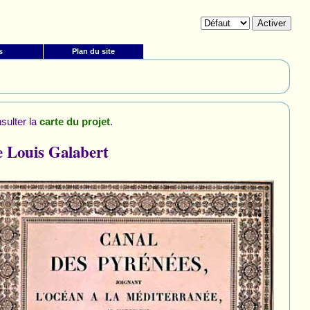
s
Plan du site
sulter la
.
carte du projet
e Louis Galabert