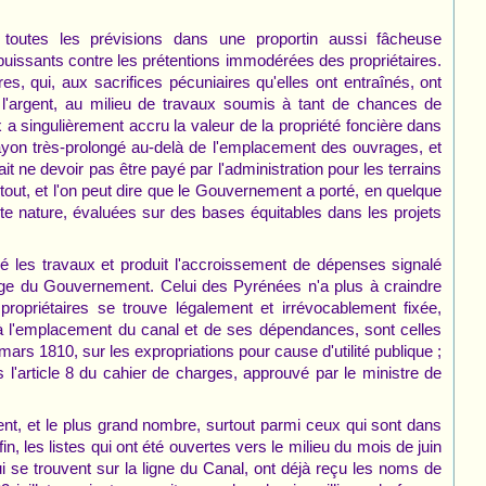
 toutes les prévisions dans une proportin aussi fâcheuse
 impuissants contre les prétentions immodérées des propriétaires.
s, qui, aux sacrifices pécuniaires qu'elles ont entraînés, ont
 l'argent, au milieu de travaux soumis à tant de chances de
ux a singulièrement accru la valeur de la propriété foncière dans
rayon très-prolongé au-delà de l'emplacement des ouvrages, et
t ne devoir pas être payé par l'administration pour les terrains
ut, et l'on peut dire que le Gouvernement a porté, en quelque
oute nature, évaluées sur des bases équitables dans les projets
dé les travaux et produit l'accroissement de dépenses signalé
arge du Gouvernement. Celui des Pyrénées n'a plus à craindre
ropriétaires se trouve légalement et irrévocablement fixée,
 à l'emplacement du canal et de ses dépendances, sont celles
 mars 1810, sur les expropriations pour cause d'utilité publique ;
s l'article 8 du cahier de charges, approuvé par le ministre de
ment, et le plus grand nombre, surtout parmi ceux qui sont dans
in, les listes qui ont été ouvertes vers le milieu du mois de juin
 se trouvent sur la ligne du Canal, ont déjà reçu les noms de