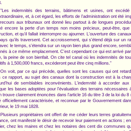
.
"Les indemnités des terrains, bâtimens et usines, ont excédé
xtraordinaire, et, à cet égard, les efforts de l'administration ont été
recours aux tribunaux ont donné lieu partout à de longues procédure
té encore la perte d'un temps non moins précieux, peut-être, que
ruction, et qu'il fallait interrompre ou ajourner. L'ouverture des cana
pays qu'ils traversent. Cet accroissement, qui s'étend déjà sur un 
 avec le temps, s'étendra sur un rayon bien plus grand encore, semblai
inés à ce même emplacement. C'est cependant ce qui est arrivé parto
e, la peine de son bienfait. On cite tel canal où les indemnités de t
itifs à 1,500,000 francs, excéderont peut être cinq millions."
On voit, par ce qui précède, quelles sont les causes qui ont retar
 ce rapport, au sujet des canaux dont la construction est à la ch
urd'hui de semblables inconvénients. L'indemnité à accorder aux p
que les bases adoptées pour l'évaluation des terrains nécessaires
n trouve clairement énoncées dans l'article 16 du titre 3 de la loi du 8
ité officiellement caractérisée, et reconnue par le Gouvernement dan
érieur, le 19 mai 1828.
Plusieurs propriétaires ont offert de me céder leurs terres gratuite
sance, ont manifesté le désir de recevoir leur paiement en actions ; enf
ier, chez les maires et chez les notaires des cent dix communes qui