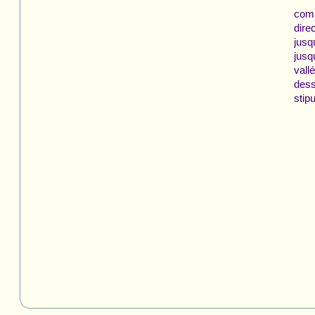
comm
dire
jusq
jusq
vall
dess
stip