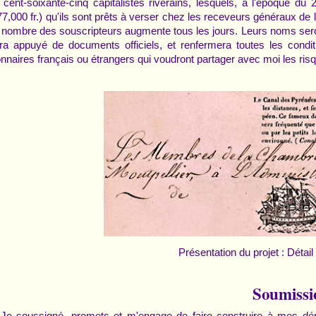
s cent-soixante-cinq capitalistes riverains, lesquels, à l'époque du 
77,000 fr.) qu'ils sont prêts à verser chez les receveurs généraux de
e nombre des souscripteurs augmente tous les jours. Leurs noms sero
era appuyé de documents officiels, et renfermera toutes les condit
onnaires français ou étrangers qui voudront partager avec moi les ris
Présentation du projet : Détail
Soumissi
Je soussigné, promets et m'engage de faire construire à mes dépe