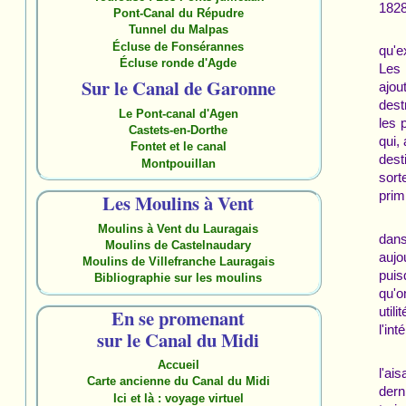
1828
Pont-Canal du Répudre
Tunnel du Malpas
Écluse de Fonsérannes
qu'e
Écluse ronde d'Agde
Les 
Sur le Canal de Garonne
ajou
dest
Le Pont-canal d'Agen
les 
Castets-en-Dorthe
qui,
Fontet et le canal
dest
Montpouillan
sort
prim
Les Moulins à Vent
Moulins à Vent du Lauragais
dans
Moulins de Castelnaudary
aujo
Moulins de Villefranche Lauragais
puis
Bibliographie sur les moulins
qu'o
util
En se promenant
l'int
sur le Canal du Midi
Accueil
l'ai
Carte ancienne du Canal du Midi
dern
Ici et là : voyage virtuel