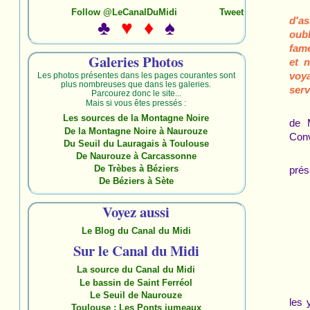
Follow @LeCanalDuMidi
Tweet
d'a
♣
♥ ♦
♠
oub
fame
Galeries Photos
et 
voy
Les photos présentes dans les pages courantes sont
plus nombreuses que dans les galeries.
serv
Parcourez donc le site...
Mais si vous êtes pressés :
Les sources de la Montagne Noire
de M
De la Montagne Noire à Naurouze
Conv
Du Seuil du Lauragais à Toulouse
De Naurouze à Carcassonne
De Trèbes à Béziers
prés
De Béziers à Sète
Voyez aussi
Le Blog du Canal du Midi
Sur le Canal du Midi
La source du Canal du Midi
Le bassin de Saint Ferréol
Le Seuil de Naurouze
les 
Toulouse : Les Ponts jumeaux