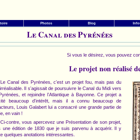
toire
Photos
Blog
Info
Le Canal des Pyrénées
Si vous le désirez, vous pouvez con
Le projet non réalisé d
Le Canal des Pyrénées, c'est un projet fou, mais pas du
 irréalisable. Il s'agissait de poursuivre le Canal du Midi vers
Pyrénées, et rejoindre l'Atlantique à Bayonne. Ce projet a
cité beaucoup d'intérêt, mais il a connu beaucoup de
acteurs, Louis Galabert lui a consacré une grande partie de
ie, en vain !
Ci-contre, vous apercevez une Présentation de son projet,
 une édition de 1830 que je suis parvenu à acquérir. Il y
te quelques anotations intéressantes.