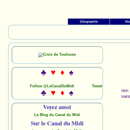
Géographie
His
♣
♥ ♦
♠
Follow @LeCanalDuMidi
Tweet
rien
♣
♥ ♦
♠
sans
Voyez aussi
Le Blog du Canal du Midi
Sur le Canal du Midi